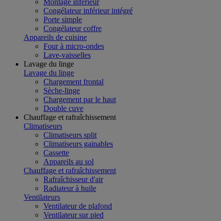
Montage inférieur
Congélateur inférieur intégré
Porte simple
Congélateur coffre
Appareils de cuisine
Four à micro-ondes
Lave-vaisselles
Lavage du linge
Lavage du linge
Chargement frontal
Sèche-linge
Chargement par le haut
Double cuve
Chauffage et rafraîchissement
Climatiseurs
Climatiseurs split
Climatiseurs gainables
Cassette
Appareils au sol
Chauffage et rafraîchissement
Rafraîchisseur d'air
Radiateur à huile
Ventilateurs
Ventilateur de plafond
Ventilateur sur pied