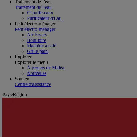
Traitement de l’eau
Traitement de l’eau
Chauffe-eaux
Purificateur d'Eau
Petit électro-ménager
Petit électro-ménager
Air Fryers
Bouilloire
Machine à café
Grille-pain
Explorer
Explorer le menu
À propos de Midea
Nouvelles
Soutien
Centre d'assistance
Pays/Région