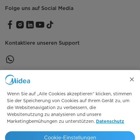
Folge uns auf Social Media
Kontaktiere unseren Support
Vertrag widerrufen
Vertrag widerrufen
Wenn Sie auf „Alle Cookies akzeptieren“ klicken, stimmen
Sie der Speicherung von Cookies auf Ihrem Gerät zu, um
die Websitenavigation zu verbessern, die
Simply ideal
Websitenutzung zu analysieren und unsere
Marketingbemühungen zu unterstützen.
Datenschutz
Copyright 2026 Copyright Midea. All rights reserved.
Cookie-Einstellungen
Endkunden AGB
Geschäftskunden AVB
AEB
Datenschutz