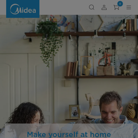
Raumklima
0
Blog
Make yourself at home