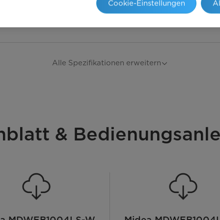
Cookie-Einstellungen
A
Alle Spezifikationen erweitern
nblatt & Bedienungsanle
ea MDWEB1004LS-W
Midea MDWEB1004