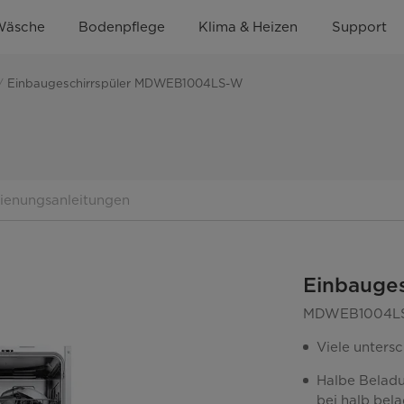
Wäsche
Bodenpflege
Klima & Heizen
Support
Einbaugeschirrspüler MDWEB1004LS-W
dienungsanleitungen
Einbauge
MDWEB1004L
Viele untersc
Halbe Beladu
bei halb bel