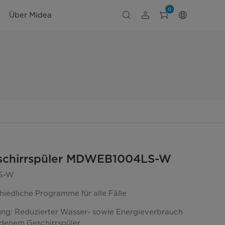
0
Über Midea
schirrspüler MDWEB1004LS-W
S-W
hiedliche Programme für alle Fälle
ng: Reduzierter Wasser- sowie Energieverbrauch
adenem Geschirrspüler