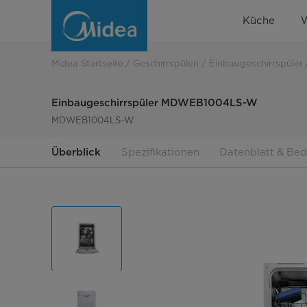
Einbaugeschirrspüler
Küche
MDWEB1004LS-
W
Midea Startseite
Geschirrspülen
Einbaugeschirrspüler
Einbaugeschirrspüler MDWEB1004LS-W
MDWEB1004LS-W
Überblick
Spezifikationen
Datenblatt & Be