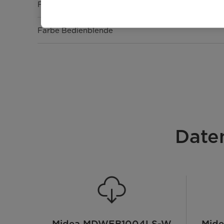
Farbe
Farbe Bedienblende
Leistung & Technik
Energieeffizienzklasse [A - G]
Maßgedecke
Date
Motor
Filter
Wasserhärte einstellbar
Bedienung & Anzeige
Midea MDWEB1004LS-W
Mid