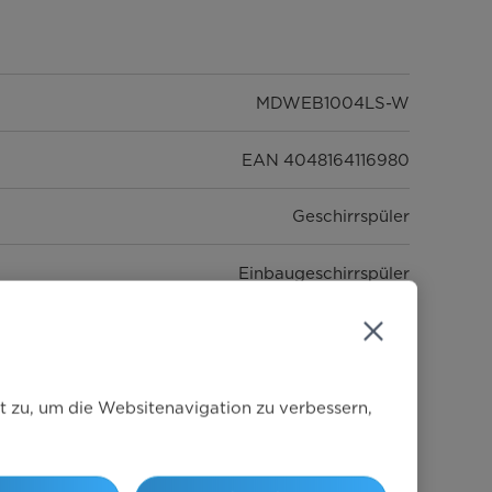
MDWEB1004LS-W
EAN 4048164116980
Geschirrspüler
Einbaugeschirrspüler
Serie 2
vollintegriert
t zu, um die Websitenavigation zu verbessern,