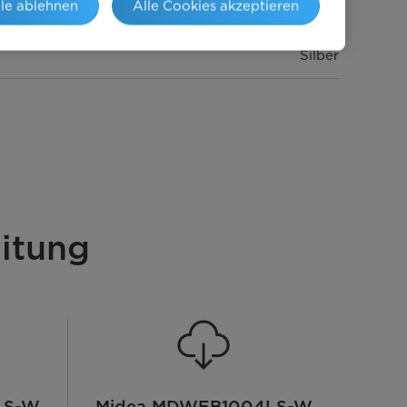
lle ablehnen
Alle Cookies akzeptieren
Inox
Silber
E
10
itung
Universal
3-fach ABT
Elektronisch
LS-W
Midea MDWEB1004LS-W