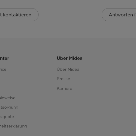
t kontaktieren
Antworten f
nter
Über Midea
ice
Über Midea
Presse
Karriere
hinweise
ntsorgung
gsquote
iheitserklärung