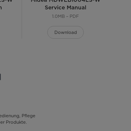
h
Service Manual
Knopfbedienung
1.0MB – PDF
Digital light
Download
3/6/9/12 h
-
Edelstahl
2
edienung, Pflege
er Produkte.
2