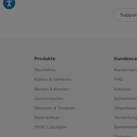
Höhenverstellbarer Oberkorb
Suppor
Klappbare Tassenhalter
Klappbare Tellerhalter unten
Produkte
Kundence
Besteckschublade
Raumklima
Kundenserv
Klappbare Besteckablage
Kühlen & Gefrieren
FAQ
Backen & Kochen
Kataloge
Besteckkorb
Geschirrspülen
Sicherheits
Waschen & Trocknen
Altgerätee
Funktionen
Bodenpflege
Verwertun
Extra Trocken
HVAC Lösungen
Barrierefre
Garantie