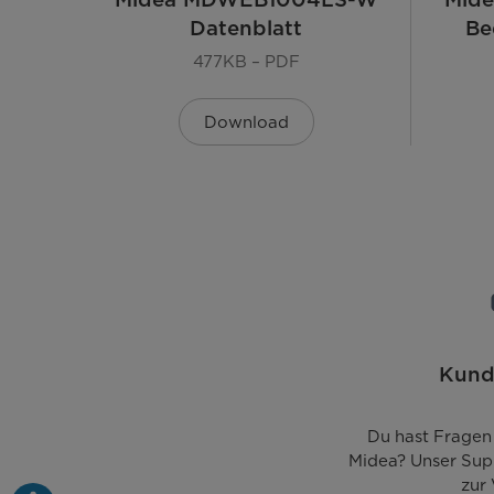
Datenblatt
Be
Bedienung
477KB – PDF
Statusanzeige
Download
Digitale Anzeige für Klarspüler & Salz
Startzeitvorwahl [Std.]
Optische Boden-Funktionsanzeige
Innenraum & Zubehör
Kund
Material Innenraum
Spülarme
Du hast Fragen
Midea? Unser Sup
zur
Körbe