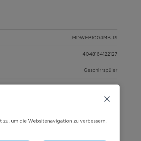
MDWEB1004MB-RI
4048164122127
Geschirrspüler
Einbaugeschirrspüler
vollintegriert
450
t zu, um die Websitenavigation zu verbessern,