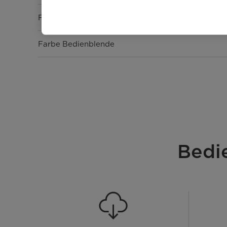
Farbe
Farbe Bedienblende
Leistung & Technik
Energieeffizienzklasse [A - G]
Maßgedecke
Bedi
Motor
Filter
Wasserhärte einstellbar