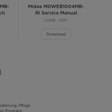
MB-
Midea MDWEB1004MB-
ch
RI Service Manual
Tastensteuerung
1.0MB – PDF
LED
Download
0-24h
Edelstahl
3
3
edienung, Pflege
er Produkte.