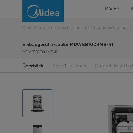
Einbaugeschirrspüler
Küche
MDWEB1004MB-
RI
Midea Startseite
Geschirrspülen
Einbaugeschirrspüler
Einbaugeschirrspüler MDWEB1004MB-RI
MDWEB1004MB-RI
Überblick
Spezifikationen
Datenblatt & Be