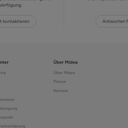
 Verfügung.
t kontaktieren
Antworten f
nter
Über Midea
ice
Über Midea
Presse
Karriere
hinweise
ntsorgung
gsquote
iheitserklärung