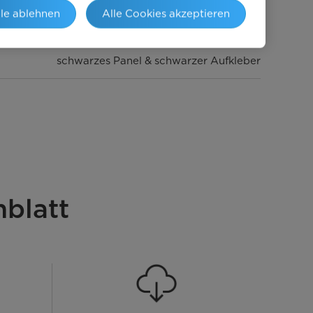
lle ablehnen
Alle Cookies akzeptieren
Inox
schwarzes Panel & schwarzer Aufkleber
C
10
blatt
AC
3 Fach ABT
elektronisch