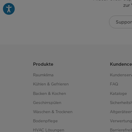
zur
Höhenverstellbarer Oberkorb
Klappbare Tassenhalter
Suppor
Klappbare Tellerhalter unten
Besteckschublade
Produkte
Kundence
Funktionen
Raumklima
Kundenserv
Power Wash
Kühlen & Gefrieren
FAQ
Backen & Kochen
Kataloge
Automatische Türöffnung
Geschirrspülen
Sicherheits
Waschen & Trocknen
Altgerätee
Dual Zone
Bodenpflege
Verwertun
Ion Dishfresh
HVAC Lösungen
Barrierefre