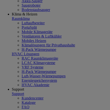
Akku-Sauger
Saugroboter
Bodenstaubsauger
Klima & Heizen
Raumklima
Luftaufbereiter
PortaSplit
Mobile Klimageräte
Ventilatoren & Luftkühler
Mobiles Heizen
Klimalösungen für Privathaushalte
H-Pack Wärmepumpe
HVAC Lösungen
RAC Raumklimageräte
LCAC Klimasysteme
VRF Systeme
H-Pack Wärmepumpe
Luft-Wasser-Wärmepumpen
Energiespeichersystem
HVAC Akademie
Support
Support
Kundencenter
Kataloge
FAQ