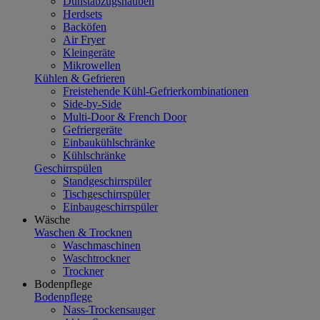
Dunstabzugshauben
Herdsets
Backöfen
Air Fryer
Kleingeräte
Mikrowellen
Kühlen & Gefrieren
Freistehende Kühl-Gefrierkombinationen
Side-by-Side
Multi-Door & French Door
Gefriergeräte
Einbaukühlschränke
Kühlschränke
Geschirrspülen
Standgeschirrspüler
Tischgeschirrspüler
Einbaugeschirrspüler
Wäsche
Waschen & Trocknen
Waschmaschinen
Waschtrockner
Trockner
Bodenpflege
Bodenpflege
Nass-Trockensauger