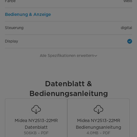
Farbe
Weiß
Bedienung & Anzeige
Steuerung
digital
Display
Fernbedienung
Alle Spezifikationen erweitern
Leistung & Technik
Raumgröße bis zu [m²]
Datenblatt &
70
Bedienungsanleitung
Leistung [W]
2500
Heizstufen
3
Midea NY2513-22MR
Midea NY2513-22MR
Sicherheit & Reinigung
Datenblatt
Bedienungsanleitung
506KB – PDF
4.0MB – PDF
Sicherheits-Kippschalter