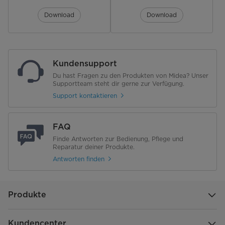
Download
Download
Funktionen
Frostschutzfunktion
Kundensupport
Timer
Du hast Fragen zu den Produkten von Midea? Unser
Supportteam steht dir gerne zur Verfügung.
Thermosicherung
Support kontaktieren
Ausstattung & Funtkionen
FAQ
Rippen
13
Finde Antworten zur Bedienung, Pflege und
Reparatur deiner Produkte.
Praktische Kabelaufbewahrung
Antworten finden
Räder
Produkte
Besondere Merkmale
Neues J-förmiges Design
Kundencenter