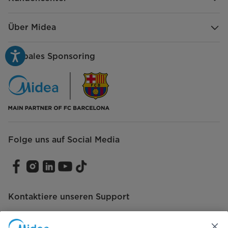
Cool-Touch-Kreis für sicherere Handhabung
Über Midea
Langlebiger Kreislauf mit hochwertigem Öl
Globales Sponsoring
Material
Material Gehäuse
SPCC
Abmessungen & Gewicht
Abmessungen Gerät (H x B x T)
640x440x240
[mm]
Folge uns auf Social Media
Abmessungen Verpackung (H x B
640x520x146
x T) [mm]
Gewicht Gerät [kg]
11,8
Kontaktiere unseren Support
Gewicht inkl. Verpackung [kg]
12,8