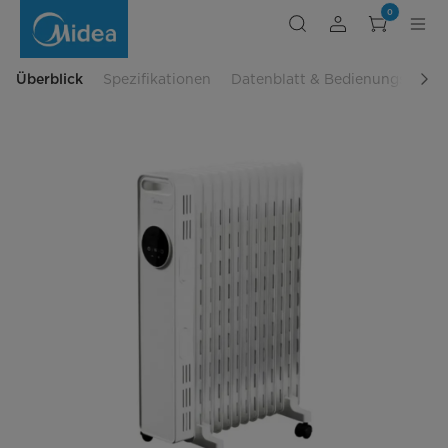
Ölradiator
0
NY2513-
22MR
Überblick
Spezifikationen
Datenblatt & Bedienungsanlei