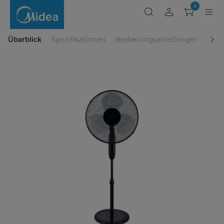
Standventilator
0
MFS400R0APW0
Überblick
Spezifikationen
Bedienungsanleitungen & Date