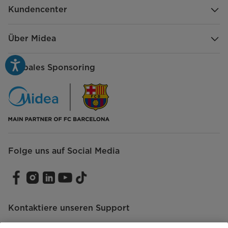
Kundencenter
Über Midea
Globales Sponsoring
Folge uns auf Social Media
Kontaktiere unseren Support