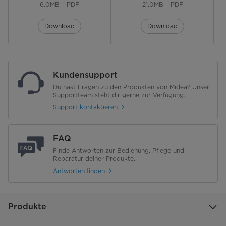
6.0MB – PDF
21.0MB – PDF
Funktionen
Download
Download
Oszillierend
Anschlusswerte
Kundensupport
Spannung [V]
220-240V, 1Ph
Du hast Fragen zu den Produkten von Midea? Unser
Supportteam steht dir gerne zur Verfügung.
Frequenz [Hz]
50
Support kontaktieren
Absicherung [A]
0,23
FAQ
Abmessungen & Gewicht
Finde Antworten zur Bedienung, Pflege und
Reparatur deiner Produkte.
Gewicht Netto/Brutto [kg]
3 / 3,8
Antworten finden
Abmessungen Gerät (H x B x T)
1260x675x675
[mm]
Produkte
Abmessungen Verpackung (H x B
580x109x464
x T) [mm]