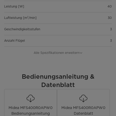
Leistung [W]
40
Luftleistung [m³/min]
30
Geschwindigkeitsstufen
3
Anzahl Flügel
3
Durchmesser [cm]
40
Alle Spezifikationen erweitern
max. Drehzahl [U/min]
1300
Schallleistungspegel [dB(A)]
Bedienungsanleitung &
65
Datenblatt
Bedienung & Anzeige
Fernbedienung
Midea MFS400R0APW0
Midea MFS400R0APW0
Display
Bedienungsanleitung
Datenblatt