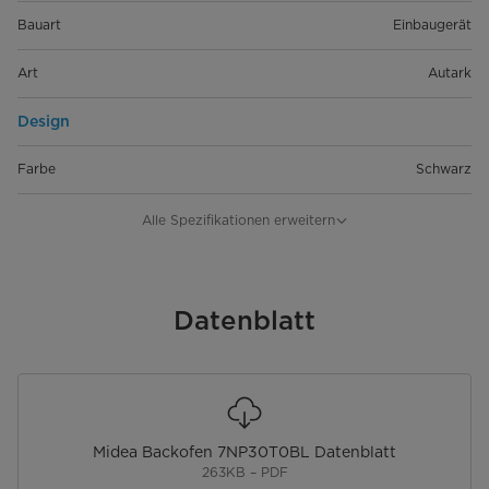
Bauart
Einbaugerät
Art
Autark
Design
Farbe
Schwarz
Leistung & Technik
Alle Spezifikationen erweitern
Energieeffizienzklasse [A+++ - D]
A+
Bedienung & Anzeige
Datenblatt
Bedienung
Touch and Slide Control
Display
LED-Display
Midea Backofen 7NP30T0BL Datenblatt
Kochwecker
263KB – PDF