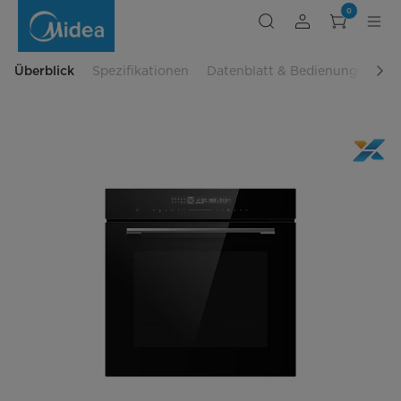
Einbaubackofen
0
7NP30T0BL
Überblick
Spezifikationen
Datenblatt & Bedienungsanlei