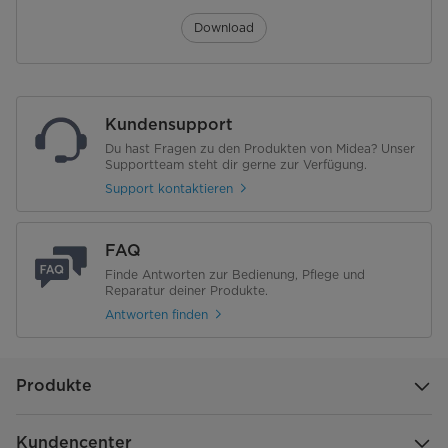
Tageszeituhr
Download
Kochzeitanzeige
Erreichte Temperatur'-Anzeige
digital
Kundensupport
Innenraum & Zubehör
Du hast Fragen zu den Produkten von Midea? Unser
Supportteam steht dir gerne zur Verfügung.
Support kontaktieren
Seitengitter
abnehmbar
Anzahl Backebenen
5
FAQ
Finde Antworten zur Bedienung, Pflege und
Anzahl Backbleche und Roste
2 Backbleche, 1 Backrost
Reparatur deiner Produkte.
Antworten finden
Garraum Volumen [l]
72
Material Garkorb / Material
emailliert
Garraum
Produkte
Teleskopauszüge (Ebenen)
1
Kundencenter