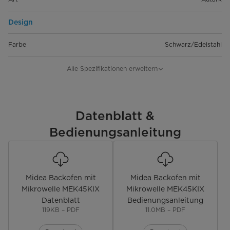
Design
Farbe
Schwarz/Edelstahl
Leistung & Technik
Alle Spezifikationen erweitern
Bedienung & Anzeige
Bedienung
Datenblatt &
Touch Control/ versenkbare
Knebel
Bedienungsanleitung
Display
LED-Display
Kochwecker
Midea Backofen mit
Midea Backofen mit
Tageszeituhr
Mikrowelle MEK45KIX
Mikrowelle MEK45KIX
Datenblatt
Bedienungsanleitung
119KB – PDF
11.0MB – PDF
Kochzeitanzeige