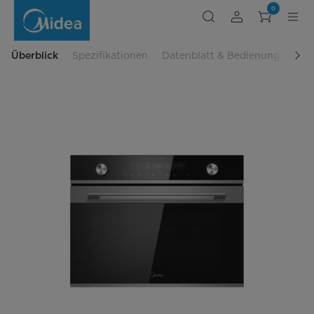
Backofen
0
MEK45KIX
Überblick
Spezifikationen
Datenblatt & Bedienungsanlei