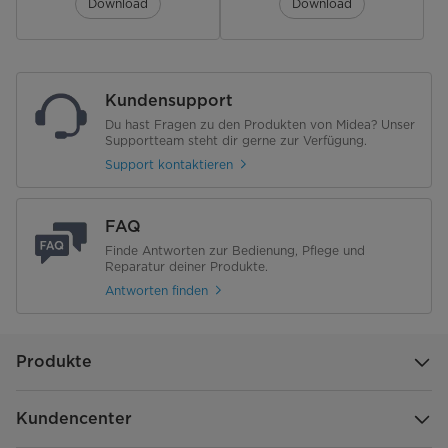
Download
Download
Erreichte Temperatur'-Anzeige
digital
Innenraum & Zubehör
Seitengitter
abnehmbar
Kundensupport
Du hast Fragen zu den Produkten von Midea? Unser
Anzahl Backebenen
4
Supportteam steht dir gerne zur Verfügung.
Support kontaktieren
Teleskopauszüge (Ebenen)
-
FAQ
Anzahl Backbleche und Roste
1 Backblech, 1 Backrost
Finde Antworten zur Bedienung, Pflege und
Reparatur deiner Produkte.
Garraum Volumen [l]
50
Antworten finden
Material Garkorb / Material
emailliert
Garraum
Produkte
Backfunktionen
Kundencenter
Backfunktionen
8