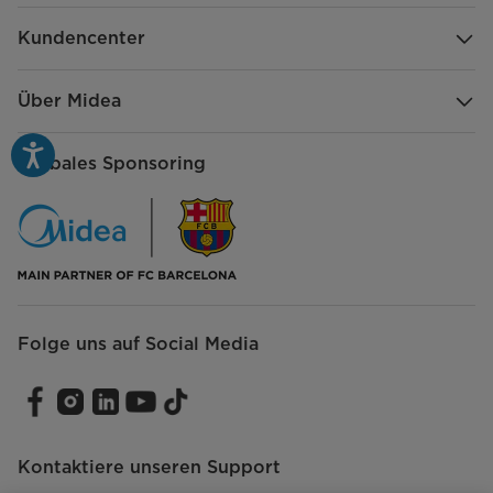
Abmessungen Gerät (H x B x T)
141x595x541
[mm]
Kundencenter
Abmessungen Verpackung (H x B
210x705x675
x T) [mm]
Über Midea
Globales Sponsoring
Folge uns auf Social Media
Kontaktiere unseren Support