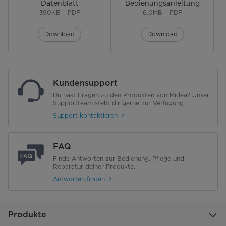
Datenblatt
Bedienungsanleitung
Display
LED-Display
390KB – PDF
6.0MB – PDF
Öffnet durch leichten Druck auf die Front
Download
Download
Ausstattung & Funktionen
Temperaturbereich
40-80 °C
Kundensupport
Abschaltautomatik bei geöffneter Schublade
Du hast Fragen zu den Produkten von Midea? Unser
Supportteam steht dir gerne zur Verfügung.
Support kontaktieren
Niedrigtemperaturkochen
Warmhaltefunktion
FAQ
Finde Antworten zur Bedienung, Pflege und
Anti-Rutsch-Füße
Reparatur deiner Produkte.
Antworten finden
Abmessungen & Gewicht
Gewicht Netto/Brutto [kg]
18/21
Produkte