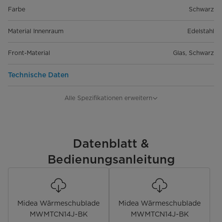
Farbe
Schwarz
Material Innenraum
Edelstahl
Front-Material
Glas, Schwarz
Technische Daten
Nettovolumen [Liter]
22
Alle Spezifikationen erweitern
Anschlusswert [W]
1000
Spannung [V]
Datenblatt &
220-240
Bedienungsanleitung
Frequenz [Hz]
50-60
Bedienung & Anzeige
Midea Wärmeschublade
Midea Wärmeschublade
Steuerung
Touch Control
MWMTCN14J-BK
MWMTCN14J-BK