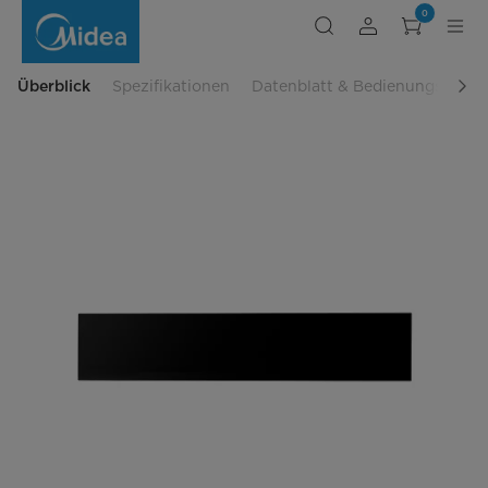
Wärmeschublade
0
MWMTCN14J-
BK
Überblick
Spezifikationen
Datenblatt & Bedienungsanlei