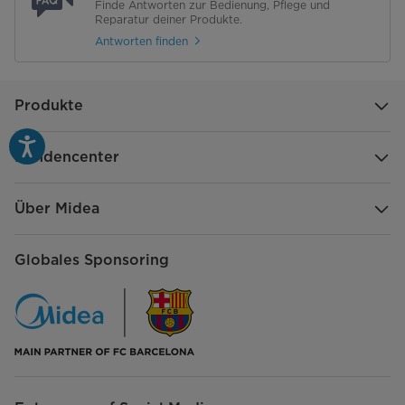
Finde Antworten zur Bedienung, Pflege und
Booster
Reparatur deiner Produkte.
Antworten finden
Konstante Kochleistung
Kindersicherung
Produkte
Automatische Abschaltung
Kundencenter
Überhitzungsschutz
Über Midea
Abmessungen & Gewicht
Gewicht Netto/Brutto [kg]
9,0/10,0
Globales Sponsoring
Abmessungen Gerät (H x B x T)
60x590x520
[mm]
Abmessungen Verpackung (H x B
115x690x645
x T) [mm]
Installation