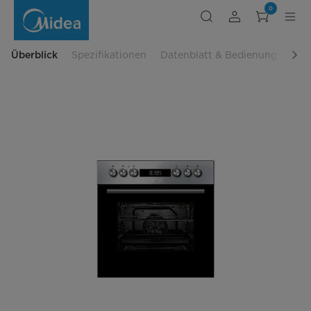
Herd-
0
Set
OSK
3875
IX
Überblick
Spezifikationen
Datenblatt & Bedienungsanlei