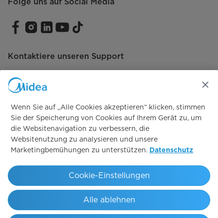
Folge uns auf Social Media
Einbauabmessungen (B x T) [mm]
560x490
Kontaktiere unseren Support
Wenn Sie auf „Alle Cookies akzeptieren“ klicken, stimmen
Vertrag widerrufen
Sie der Speicherung von Cookies auf Ihrem Gerät zu, um
die Websitenavigation zu verbessern, die
Vertrag widerrufen
Websitenutzung zu analysieren und unsere
Marketingbemühungen zu unterstützen.
Datenschutz
Simply ideal
Cookie-Einstellungen
Copyright 2026 Copyright Midea. All rights reserved.
Alle ablehnen
Endkunden AGB
Geschäftskunden AVB
AEB
Datenschutz
Informationshinweis zum EU Data Act
Impressum
Sicherheitshinweise