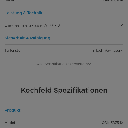
Bauart
Einbaugerät
Leistung & Technik
Energieeffizienzklasse [A+++ - D]
A
Sicherheit & Reinigung
Türfenster
3-fach-Verglasung
Kindersicherung
Alle Spezifikationen erweitern
Pyrolyse-Reinigung
-
Ober-/Unterhitze pro Zyklus
Kochfeld Spezifikationen
0.99
[kWh]
Umluft/Heißluft pro Zyklus [kWh]
0.79
Produkt
Bedienung & Innenraum
Model
OSK 3875 IX