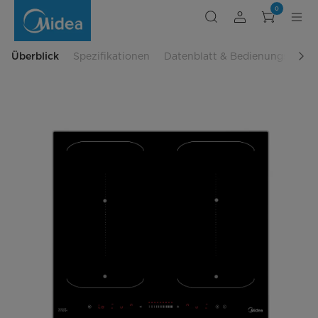
Kochfeld
0
KI600IX
Überblick
Spezifikationen
Datenblatt & Bedienungsanlei