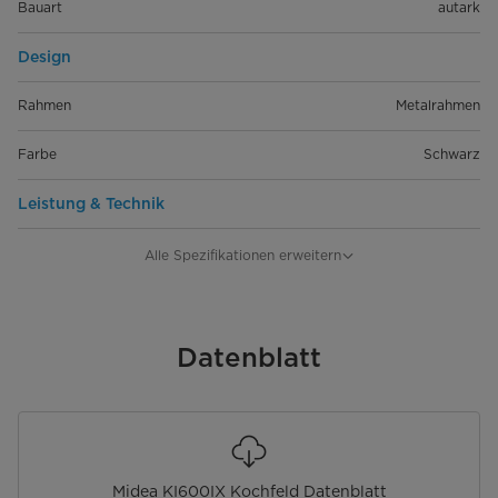
Bauart
autark
Design
Rahmen
Metalrahmen
Farbe
Schwarz
Leistung & Technik
Kochzonen
4
Alle Spezifikationen erweitern
Leistung Gesamt [W]
7200
Leistungsdichte Herd 1 [Ø mm W]
Datenblatt
Ø220/1800/3000 Booster
Leistungsdichte Herd 2 [Ø mm W]
Ø220/1800/3000 Booster
Leistungsdichte Herd 3 [Ø mm W]
Ø220/1800/3000 Booster
Midea KI600IX Kochfeld Datenblatt
Leistungsdichte Herd 4 [Ø mm W]
Ø220/1800/3000 Booster