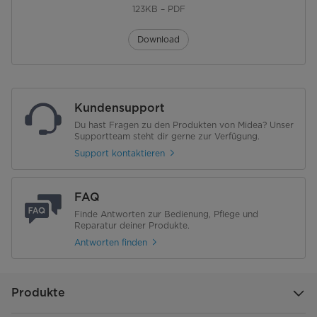
123KB – PDF
FlexZone 1 [mm W]
220x400/3000/4000 Booster
Download
FlexZone 2 [mm W]
220x400/3000/4000 Booster
Bedienung & Anzeige
Kundensupport
Bedienung
Touch and Slide Control
Du hast Fragen zu den Produkten von Midea? Unser
Supportteam steht dir gerne zur Verfügung.
Support kontaktieren
Display
LED-Display
Funktionen
FAQ
Finde Antworten zur Bedienung, Pflege und
Timer
Reparatur deiner Produkte.
Antworten finden
Restwärmeanzeige
Leistungsstufen
9
Produkte
Booster