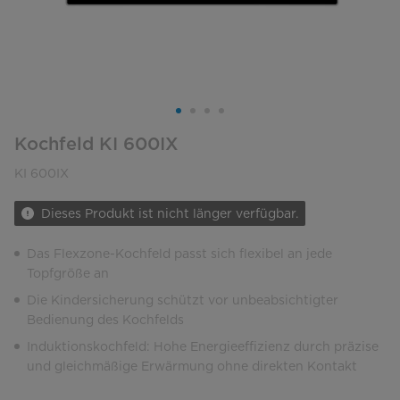
Kochfeld KI 600IX
KI 600IX
Dieses Produkt ist nicht länger verfügbar.
Das Flexzone-Kochfeld passt sich flexibel an jede
Topfgröße an
Die Kindersicherung schützt vor unbeabsichtigter
Bedienung des Kochfelds
Induktionskochfeld: Hohe Energieeffizienz durch präzise
und gleichmäßige Erwärmung ohne direkten Kontakt