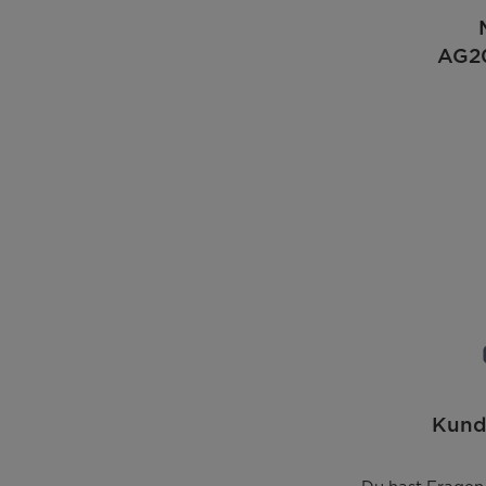
Mikrowellen-Eingangsleistung
AG2
Leistung Grill
Inverter-Transformer
Art der offenen Tür
Innenraum
Leistungsstufen
Auto-Menüs
Abmessungen & Gewicht
Kund
Abmessungen Gerät (H x B x T) [mm]