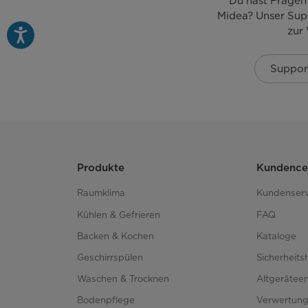
Du hast Fragen
Abmessungen Verpackung (H x B x T) [mm]
Midea? Unser Sup
zur
Drehteller [mm]
Suppor
Gewicht Netto/Brutto [kg]
Lademengen [20GP 40GP 40HQ]
Produkte
Kundence
Raumklima
Kundenserv
Kühlen & Gefrieren
FAQ
Backen & Kochen
Kataloge
Geschirrspülen
Sicherheits
Waschen & Trocknen
Altgerätee
Bodenpflege
Verwertun