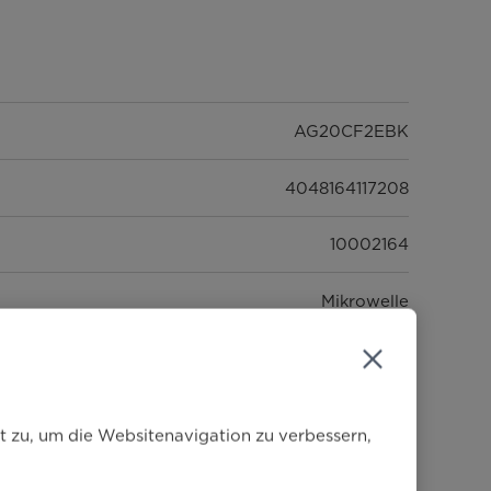
AG20CF2EBK
4048164117208
10002164
Mikrowelle
Schwarz
t zu, um die Websitenavigation zu verbessern,