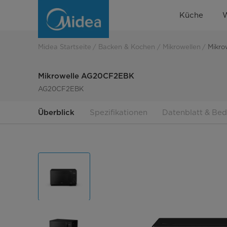
Mikrowelle
Küche
AG20CF2EBK
Midea Startseite
Backen & Kochen
Mikrowellen
Mikr
Mikrowelle AG20CF2EBK
AG20CF2EBK
Überblick
Spezifikationen
Datenblatt & Be