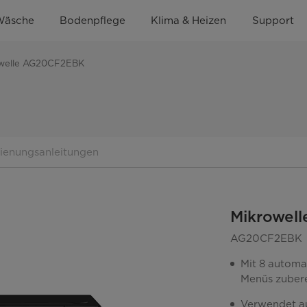
Wäsche
Bodenpflege
Klima & Heizen
Support
owelle AG20CF2EBK
dienungsanleitungen
Mikrowel
AG20CF2EBK
Mit 8 automa
Menüs zuber
Verwendet au