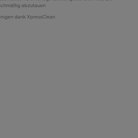
eichmäßig abzutauen
einigen dank XpressClean