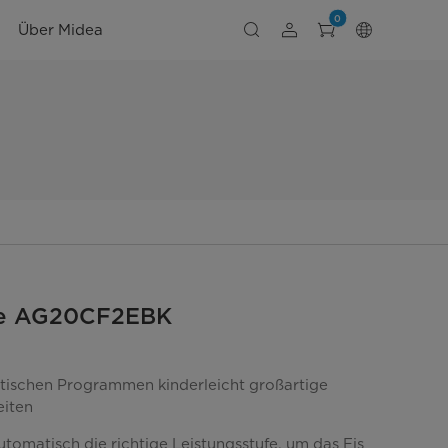
0
Über Midea
le AG20CF2EBK
tischen Programmen kinderleicht großartige
eiten
tomatisch die richtige Leistungsstufe, um das Eis