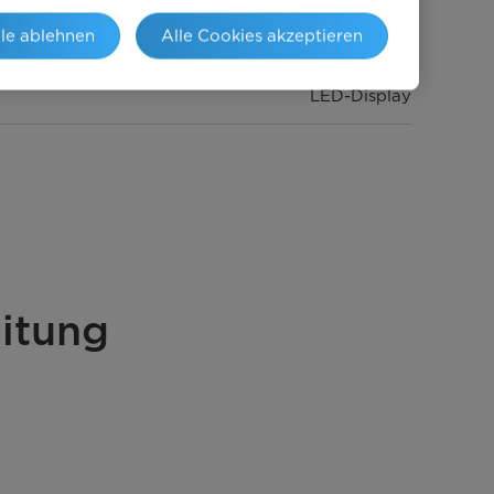
lle ablehnen
Alle Cookies akzeptieren
mechanisch
LED-Display
20
Grill
itung
230
50
700W