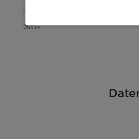
Bedienung
Display
Ausstattung & Funktion
Kapazität [l]
Funktion
Date
Spannung [V]
Frequenz [Hz]
Mikrowellen-Ausgangsleistung