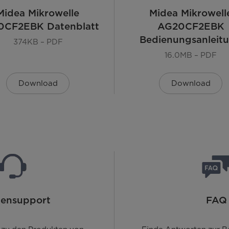
Midea Mikrowelle
Midea Mikrowell
0CF2EBK Datenblatt
AG20CF2EBK
Bedienungsanleit
374KB – PDF
16.0MB – PDF
Download
Download
ensupport
FAQ