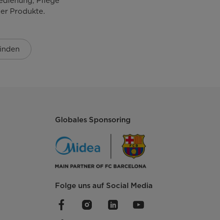
edienung, Pflege
488x380x291
er Produkte.
255
inden
10,7/11,7
581/1187/1336
Globales Sponsoring
Folge uns auf Social Media