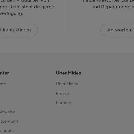
 zu den Produkten von
Finde Antworten zur B
portteam steht dir gerne
und Reparatur dein
 Verfügung.
t kontaktieren
Antworten f
nter
Über Midea
ice
Über Midea
Presse
Karriere
hinweise
ntsorgung
gsquote