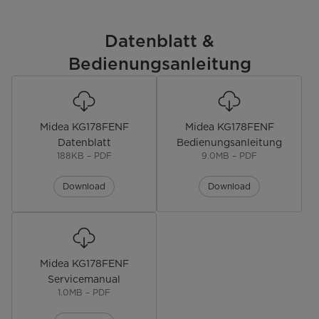
Schnellfunktion Gefrieren
-
Gefriervermögen [kg 24h]
Datenblatt &
3,5
Bedienungsanleitung
Bedienung & Anzeige
Steuerung
elektronisch
Midea KG178FENF
Midea KG178FENF
Innenraum & Zubehör
Datenblatt
Bedienungsanleitung
188KB – PDF
9.0MB – PDF
Nettoinhalt gesamt [l]
248
Download
Download
Nettoinhalt Kühl-/Gefrierteil [l]
180/68
LED-Beleuchtung Kühlteil
LED-Beleuchtung Gefrierteil
-
Midea KG178FENF
Servicemanual
Türablagen Kühl-/Gefrierteil
4/-
1.0MB – PDF
Ablagen Kühl-/Gefrierteil
3/-