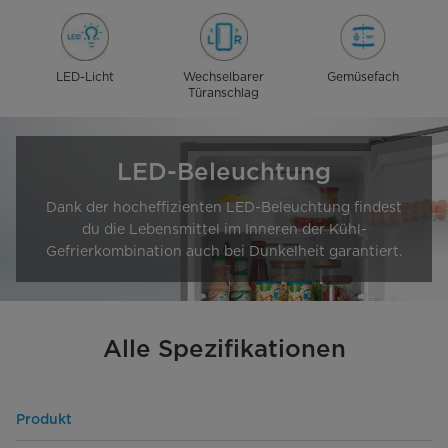
LED-Licht
Wechselbarer
Gemüsefach
Türanschlag
LED-Beleuchtung
Dank der hocheffizienten LED-Beleuchtung findest
du die Lebensmittel im Inneren der Kühl-
Gefrierkombination auch bei Dunkelheit garantiert.
Alle Spezifikationen
Produkt