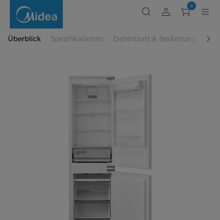
Einbaukühlschrank
0
KG178FENF
Überblick
Spezifikationen
Datenblatt & Bedienungsanlei