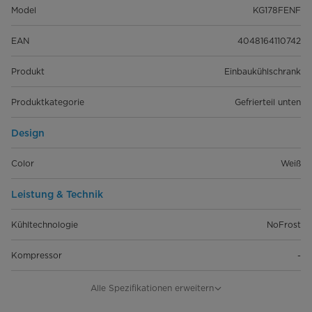
Model
KG178FENF
EAN
4048164110742
Produkt
Einbaukühlschrank
Produktkategorie
Gefrierteil unten
Design
Color
Weiß
Leistung & Technik
Kühltechnologie
NoFrost
Kompressor
-
Schnellfunktion Kühlen
-
Alle Spezifikationen erweitern