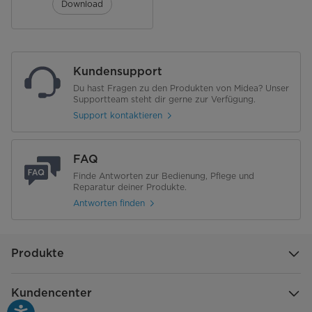
Download
Schubladen Kühl-/Gefrierteil
1/2
Eierablage
-
Kundensupport
Du hast Fragen zu den Produkten von Midea? Unser
Eiswürfelbehälter
-
Supportteam steht dir gerne zur Verfügung.
Support kontaktieren
Chiller-Box
-
Verbrauch & Umwelt
FAQ
Finde Antworten zur Bedienung, Pflege und
Energieeffizienzklasse [A - G]
E
Reparatur deiner Produkte.
Antworten finden
Energieverbauch pro 24 Stunden
0.610
[kWh]
Produkte
Energieverbrauch pro Jahr [kWh]
223
Klimaklasse
N/ST
Kundencenter