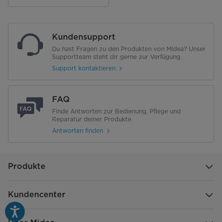
Schubladen Kühl-/Gefrierteil
1/-
Eierablage
-
Kundensupport
Du hast Fragen zu den Produkten von Midea? Unser
Eiswürfelbehälter
-
Supportteam steht dir gerne zur Verfügung.
Support kontaktieren
Chiller-Box
-
Verbrauch & Umwelt
FAQ
Finde Antworten zur Bedienung, Pflege und
Energieeffizienzklasse [A - G]
E
Reparatur deiner Produkte.
Antworten finden
Energieverbauch pro 24 Stunden
0.278
[kWh]
Produkte
Energieverbrauch pro Jahr [kWh]
101
Klimaklasse
SN/N/ST/T
Kundencenter
Schallleistungspegel [dB(A)]
35