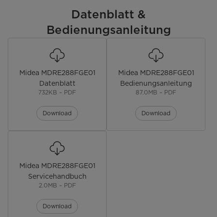
Gefriervermögen [kg 24h]
Datenblatt &
3,9
Bedienungsanleitung
Bedienung & Anzeige
Steuerung
elektronisch
Midea MDRE288FGE01
Midea MDRE288FGE01
Innenraum & Zubehör
Datenblatt
Bedienungsanleitung
732KB – PDF
87.0MB – PDF
Nettoinhalt gesamt [l]
205
Download
Download
Nettoinhalt Kühl-/Gefrierteil [l]
205/-
LED-Beleuchtung Kühlteil
LED-Beleuchtung Gefrierteil
-
Midea MDRE288FGE01
Servicehandbuch
Türablagen Kühl-/Gefrierteil
4/-
2.0MB – PDF
Ablagen Kühl-/Gefrierteil
4/-
Download