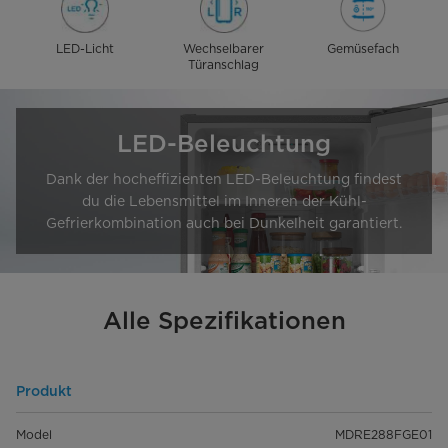
LED-Licht
Wechselbarer
Gemüsefach
Türanschlag
LED-Beleuchtung
Dank der hocheffizienten LED-Beleuchtung findest
du die Lebensmittel im Inneren der Kühl-
Gefrierkombination auch bei Dunkelheit garantiert.
Alle Spezifikationen
Produkt
Model
MDRE288FGE01