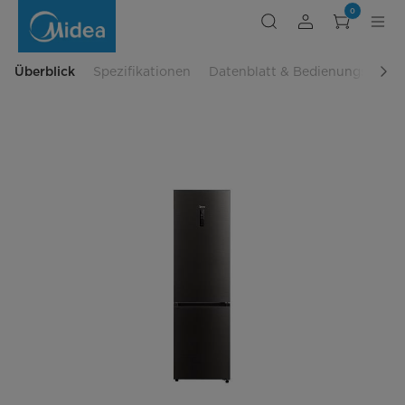
Kühl-/
0
Gefrierkombination
MDRB521MIC28
Überblick
Spezifikationen
Datenblatt & Bedienungsanlei