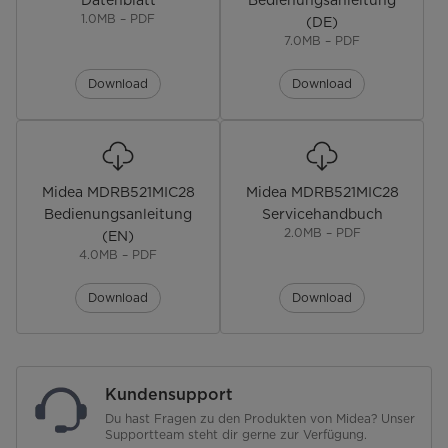
Datenblatt
Bedienungsanleitung
1.0MB – PDF
(DE)
Sternekennzeichnung Gefrierteil
-
7.0MB – PDF
Gefriervermögen [kg 24h]
7,5
Download
Download
Lagerzeit bei Störung [Std.]
13
Bedienung & Anzeige
Midea MDRB521MIC28
Midea MDRB521MIC28
Steuerung
Touch-Bedienung
Bedienungsanleitung
Servicehandbuch
2.0MB – PDF
(EN)
Position-Steuerung
Tür-Display
4.0MB – PDF
LED-Display
Download
Download
Gefrierteil separat steuerbar
Urlaubsfunktion
Kundensupport
Du hast Fragen zu den Produkten von Midea? Unser
Innenraum & Zubehör
Supportteam steht dir gerne zur Verfügung.