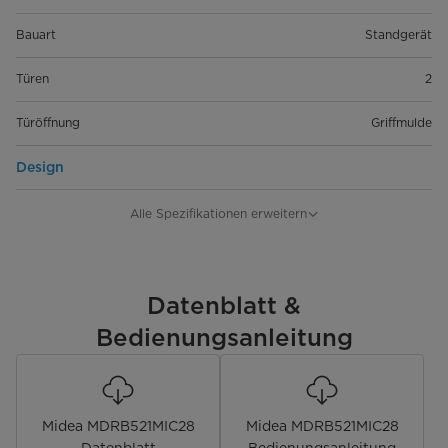
Bauart
Standgerät
Türen
2
Türöffnung
Griffmulde
Design
Farbe
Black Inox
Alle Spezifikationen erweitern
Leistung & Technik
Kühltechnologie
Datenblatt &
Total No Frost
Bedienungsanleitung
No-Frost Kühl-/Gefrierteil
Kompressor
normal
Midea MDRB521MIC28
Midea MDRB521MIC28
Schnellfunktion Kühlen/Gefrieren
•/-