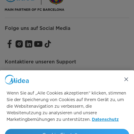
Sicherheit & Reinigung
Tür offen' Warnung
Folge uns auf Social Media
Temperatur-Warnung
Verbrauch & Umwelt
Klimaklasse
SN/N/ST/T
Kontaktiere unseren Support
Energieeffizienzklasse [A - G]
C
Energieverbauch pro 24 Stunden
0.485
[kWh]
Wenn Sie auf „Alle Cookies akzeptieren“ klicken, stimmen
Vertrag widerrufen
Sie der Speicherung von Cookies auf Ihrem Gerät zu, um
Energieverbrauch pro Jahr [kWh]
177
die Websitenavigation zu verbessern, die
Vertrag widerrufen
Websitenutzung zu analysieren und unsere
Schallleistungspegel [dB(A)]
38
Marketingbemühungen zu unterstützen.
Datenschutz
Simply ideal
Anschlusswerte