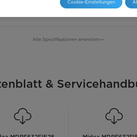
Cookie-Einstellungen
A
Alle Spezifikationen erweitern
tenblatt & Servicehandb
dea MDRF632FIE28
Midea MDRF632FI