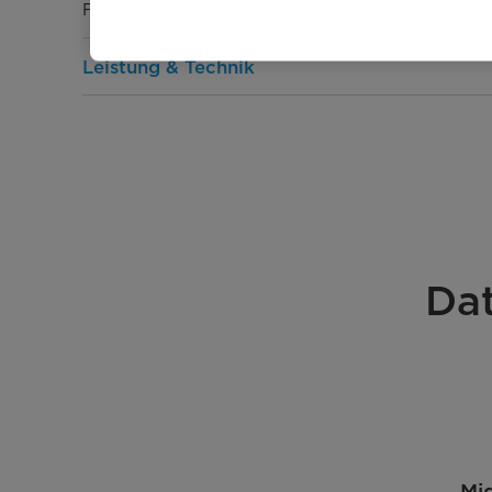
Farbe Innen
Leistung & Technik
Kühltechnologie
No-Frost Kühl-/Gefrierteil
Kompressor
Da
Schnellfunktion Gefrieren
Schnellfunktion Kühlen
Gefriervermögen [kg 24h]
Bedienung & Anzeige
Mi