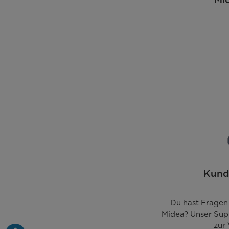
Steuerung
Position-Steuerung
LED-Display
Gefrierteil separat steuerbar
WLAN-Funktion
Innenraum & Zubehör
Kund
Nettoinhalt gesamt [l]
Nettoinhalt Kühl-/Gefrierteil [l]
Du hast Fragen
Midea? Unser Sup
zur
LED-Beleuchtung Kühlteil