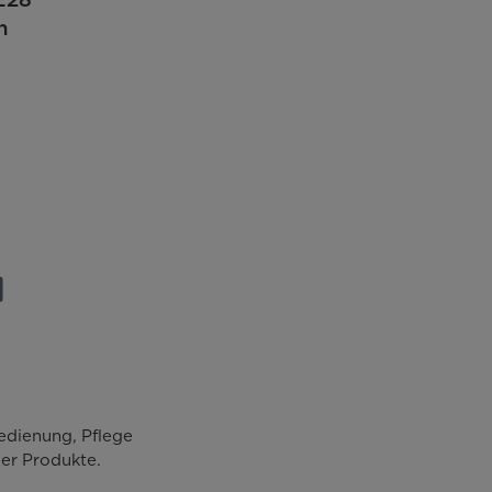
h
Touch-Bedienung
Tür-Display
474
305/169
edienung, Pflege
er Produkte.