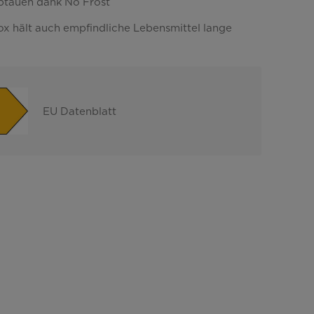
btauen dank No Frost
ox hält auch empfindliche Lebensmittel lange
EU Datenblatt