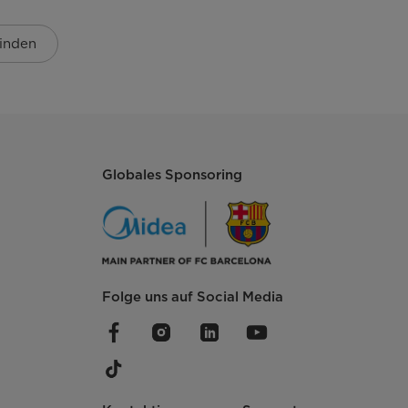
inden
6/-
2/-
Globales Sponsoring
gehärtetes Glas
2/6
2
Folge uns auf Social Media