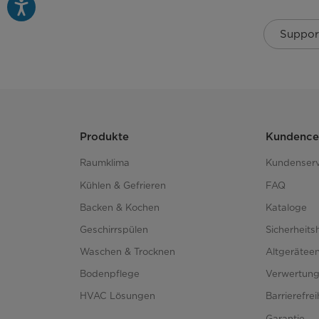
LED-Beleuchtung Gefrierteil
Suppor
Türablagen Kühl-/Gefrierteil
Ablagen Kühl-/Gefrierteil
Produkte
Kundence
Material Ablagen
Raumklima
Kundenserv
Schubladen Kühl-/Gefrierteil
Kühlen & Gefrieren
FAQ
Backen & Kochen
Kataloge
Frischefächer
Geschirrspülen
Sicherheits
Waschen & Trocknen
Altgerätee
Sicherheit & Reinigung
Bodenpflege
Verwertun
Kindersicherung
HVAC Lösungen
Barrierefre
Garantie