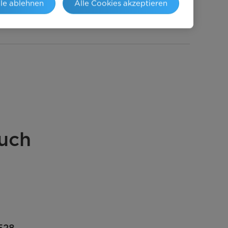
lle ablehnen
Alle Cookies akzeptieren
Weiß
NoFrost
Inverter Quattro
uch
13
E28