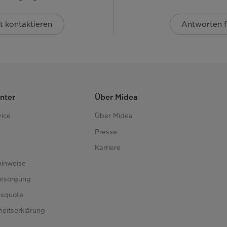
t kontaktieren
Antworten f
nter
Über Midea
ice
Über Midea
Presse
Karriere
hinweise
ntsorgung
gsquote
iheitserklärung