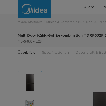
Multi
Küche
Door
Kühl-/Gefrierkombination
Midea Startseite
Kühlen & Gefrieren
Multi Door & Fren
MDRF632FIE28
Multi Door Kühl-/Gefrierkombination MDRF632FI
MDRF632FIE28
Überblick
Spezifikationen
Datenblatt & Be