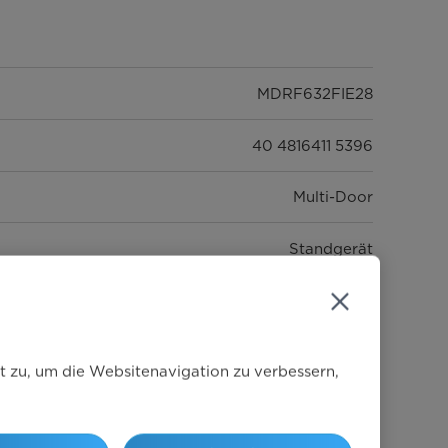
MDRF632FIE28
40 4816411 5396
Multi-Door
Standgerät
Griffmulde
t zu, um die Websitenavigation zu verbessern,
Black Inox