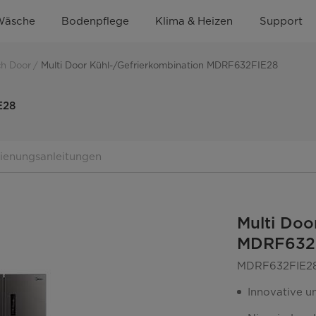
Wäsche
Bodenpflege
Klima & Heizen
Support
ch Door
Multi Door Kühl-/Gefrierkombination MDRF632FIE28
E28
dienungsanleitungen
Multi Doo
MDRF632
MDRF632FIE2
Innovative u