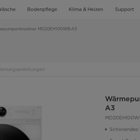
Wäsche
Bodenpflege
Klima & Heizen
Support
epumpentrockner MD20EH100WB-A3
dienungsanleitungen
Wärmepu
A3
MD20EH100W
Schonendes 