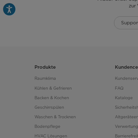
zur
Signal Aus
Suppor
Zeit + / Zeit -
Knitterschutz
Trockengrad
Produkte
Kundence
Auffrischen
Raumklima
Kundenserv
Kühlen & Gefrieren
FAQ
UV Hygiene
Backen & Kochen
Kataloge
Geschirrspülen
Sicherheits
Programme
Waschen & Trocknen
Altgerätee
Anzahl Programme
Bodenpflege
Verwertun
HVAC Lösungen
Barrierefre