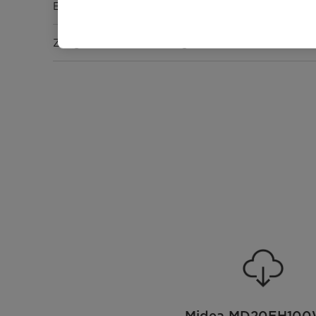
Energieeffizienzklasse [A - G]
Zeitgesteuerte Trocknung
Wärmepumpentrockner
Bedienung & Anzeige
Bedienung
Display-Typ
Restlauf-Zeitanzeige
Programmstatus-Anzeige
Startzeitvorwahl [Std.]
Midea MD20EH100