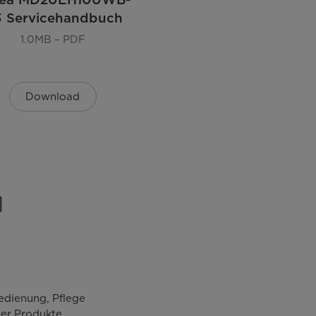
 Servicehandbuch
1.0MB – PDF
125
Edelstahl
Download
375
170
edienung, Pflege
er Produkte.