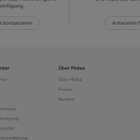
 Verfügung.
t kontaktieren
Antworten f
nter
Über Midea
ice
Über Midea
Presse
Karriere
hinweise
ntsorgung
gsquote
iheitserklärung