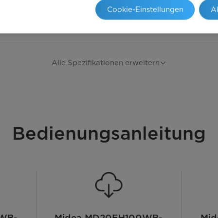
Cookie-Einstellungen
A
Alle Spezifikationen erweitern
Bedienungsanleitung
WB-
Midea MD20EH100WB-
Mi