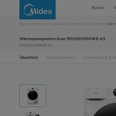
Wärmepumpentrockner
Küche
MD20EH100WB-
A3
Midea Startseite
Waschen & Trocknen
Trockner
Wärm
Wärmepumpentrockner MD20EH100WB-A3
MD20EH100WB-A3
Überblick
Spezifikationen
Datenblatt & Be