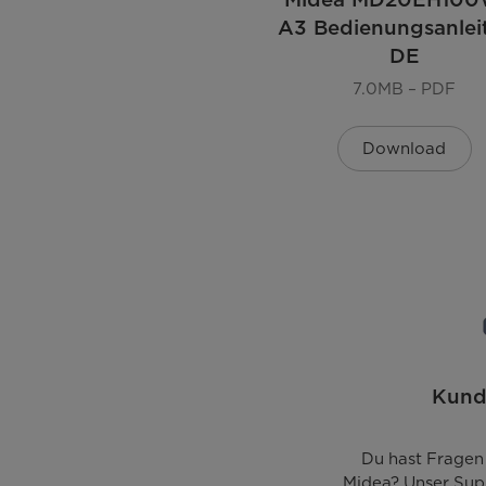
A3 Bedienungsanlei
Innenraum & Zubehör
DE
Volumen Trommel [l]
7.0MB – PDF
Material Trommel
Download
Trommelbeleuchtung
Bullauge Durchmesser [mm]
Türöffnungswinkel [°]
Funktion
Kund
Start / Pause
Du hast Fragen
Licht an / aus
Midea? Unser Sup