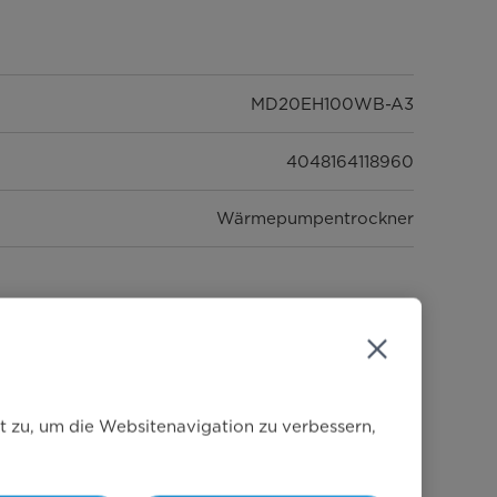
MD20EH100WB-A3
4048164118960
Wärmepumpentrockner
Weiß
t zu, um die Websitenavigation zu verbessern,
10