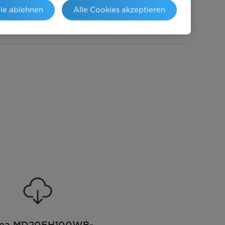
C
lle ablehnen
Alle Cookies akzeptieren
Drehknopf & Touch Control
LED-Display
24
dea MD20EH100WB-