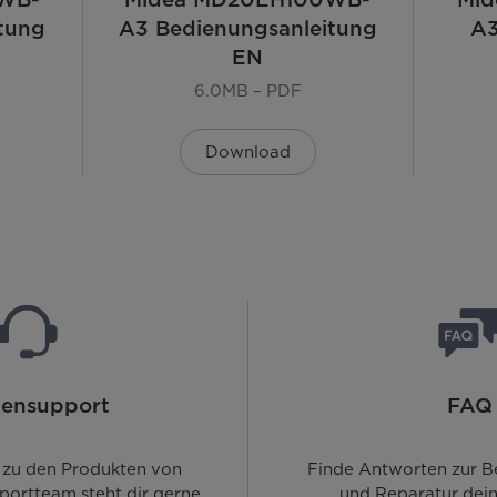
tung
A3 Bedienungsanleitung
A3
EN
6.0MB – PDF
Download
ensupport
FAQ
 zu den Produkten von
Finde Antworten zur B
portteam steht dir gerne
und Reparatur dein