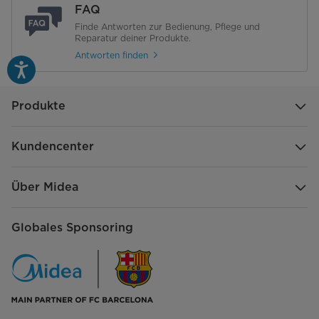
Synthetik
FAQ
Finde Antworten zur Bedienung, Pflege und
Jeans
Reparatur deiner Produkte.
Antworten finden
Kaltwäsche
Allergy Care
Produkte
Steam-Care
Kundencenter
Schnellwäsche 15'
Über Midea
Kurzwäsche 45'
Eco 40-60
Globales Sponsoring
Bettwäsche
Wolle
Nur Schleudern