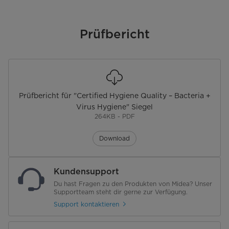
Wasserstand einstellbar
Vorwäsche
Prüfbericht
Trommelreinigung
Wäsche nachlegen
Zeitsparen - Turbo
Prüfbericht für "Certified Hygiene Quality – Bacteria +
Virus Hygiene" Siegel
264KB - PDF
Steuerung
WLAN
Download
Programme
Anzahl Programme
14
Kundensupport
Du hast Fragen zu den Produkten von Midea? Unser
Baumwolle
Supportteam steht dir gerne zur Verfügung.
Support kontaktieren
Mischwäsche