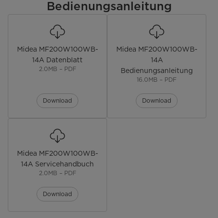
Bedienungsanleitung
Display-Typ
LED-Display
Restlauf-Zeitanzeige
Midea MF200W100WB-
Midea MF200W100WB-
Programmstatus-Anzeige
14A Datenblatt
14A
2.0MB – PDF
Bedienungsanleitung
Bedienung
Drehknopf & Touch Control
16.0MB – PDF
Startzeitvorwahl [Std.]
0 bis 24
Download
Download
Funktionen
Temperatur einstellbar
Midea MF200W100WB-
Extra Spülen
14A Servicehandbuch
2.0MB – PDF
Schleuderzahl einstellbar
Download
Pause-Funktion