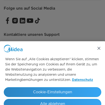
Folge uns auf Social Media
Spülen & Schleudern
Sicherheit & Reinigung
Wasserschutzsystem
AquaStop
Kontaktiere unseren Support
Kindersicherung
Verbrauch & Umwelt
Wenn Sie auf „Alle Cookies akzeptieren“ klicken, stimmen
Vertrag widerrufen
Energieverbrauch pro 100 Zyklen
45
Sie der Speicherung von Cookies auf Ihrem Gerät zu, um
[kWh]
die Websitenavigation zu verbessern, die
Vertrag widerrufen
Websitenutzung zu analysieren und unsere
Schleuderklasse [A-G]
B
Marketingbemühungen zu unterstützen.
Datenschutz
Simply ideal
Schallleistung [A-D]
B
Cookie-Einstellungen
Innenraum & Zubehör
Copyright 2026 Copyright Midea. All rights reserved.
Alle ablehnen