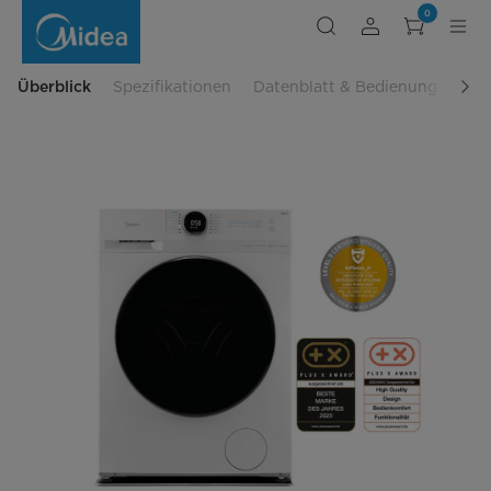
Frontlader
0
Waschmaschine
Lunar
MF200W100WB-
14A
Überblick
Spezifikationen
Datenblatt & Bedienungsanlei