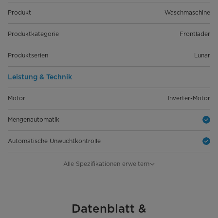
Produkt
Waschmaschine
Produktkategorie
Frontlader
Produktserien
Lunar
Leistung & Technik
Motor
Inverter-Motor
Mengenautomatik
Automatische Unwuchtkontrolle
Schaumerkennung
Alle Spezifikationen erweitern
Schleuderdrehzahl [U/min]
1400
Bedienung & Anzeige
Datenblatt &