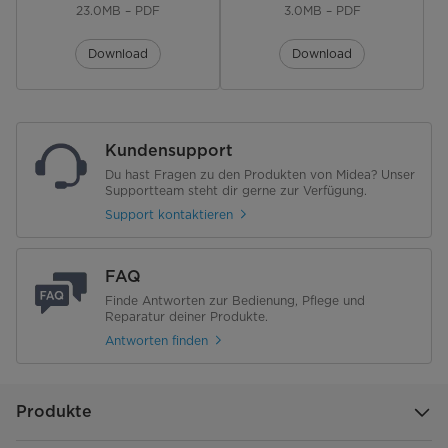
23.0MB – PDF
3.0MB – PDF
Temperatur einstellbar
Download
Download
Extra Spülen
Schleuderzahl einstellbar
Kundensupport
Programme
Du hast Fragen zu den Produkten von Midea? Unser
Supportteam steht dir gerne zur Verfügung.
Anzahl Programme
15
Support kontaktieren
Baumwolle
FAQ
Jeans
Finde Antworten zur Bedienung, Pflege und
Reparatur deiner Produkte.
Mischwäsche
Antworten finden
Schnellwäsche 15'
Produkte
Kurzwäsche 45'