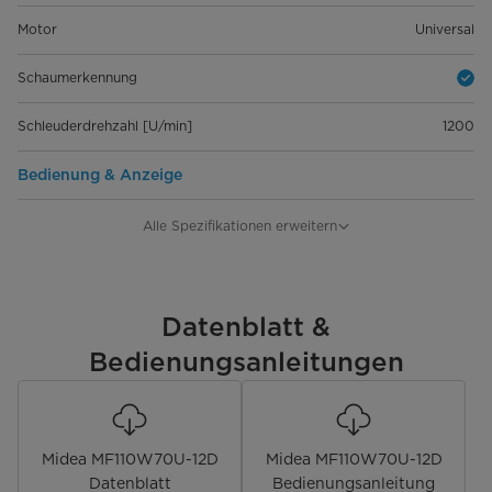
Motor
Universal
Schaumerkennung
Schleuderdrehzahl [U/min]
1200
Bedienung & Anzeige
Bedienung
Drehknopf & Tasten
Alle Spezifikationen erweitern
Display-Typ
LED-Display
Restlauf-Zeitanzeige
Datenblatt &
Bedienungsanleitungen
Programmstatus-Anzeige
Startzeitvorwahl [Std.]
0 bis 24
Midea MF110W70U-12D
Midea MF110W70U-12D
Funktionen
Datenblatt
Bedienungsanleitung