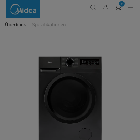
Frontlader
0
Waschmaschine
MF110W70U-
12D
Überblick
Spezifikationen