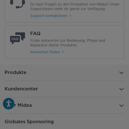
Du hast Fragen zu den Produkten von Midea? Unser
Supportteam steht dir gerne zur Verfügung.
Wäsche nachlegen
Support kontaktieren
Vorwäsche
FAQ
Baumwolle Kaltwäsche
Finde Antworten zur Bedienung, Pflege und
Reparatur deiner Produkte.
Programme
Antworten finden
Anzahl Programme
15
Produkte
Kurzwäsche 45'
Schnellwäsche 15'
Kundencenter
Feinwäsche
Über Midea
20°C
Globales Sponsoring
Bettwäsche