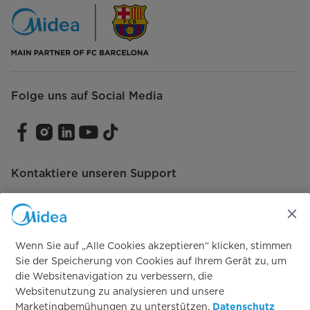
Health Guard
Allergy Care
Spülen & Schleudern
Folge uns auf Social Media
Baumwolle
Pflegeleicht
Kontaktiere unseren Support
Eco 40-60
Mischwäsche
Jeans
Wenn Sie auf „Alle Cookies akzeptieren“ klicken, stimmen
Vertrag widerrufen
Sie der Speicherung von Cookies auf Ihrem Gerät zu, um
Wolle
die Websitenavigation zu verbessern, die
Vertrag widerrufen
Websitenutzung zu analysieren und unsere
Schleudern & Abpumpen
Marketingbemühungen zu unterstützen.
Datenschutz