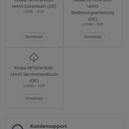
Midea MF110W90B-
Midea MF110W90B-
Bedienung & Anzeige
14A10 Datenblatt (DE)
14A10
1.0MB – PDF
Bedienungsanleitung
Bedienung
Drehknopf & Tasten
(DE)
3.0MB – PDF
Display-Typ
LED-Display
Download
Download
Restlauf-Zeitanzeige
Programmstatus-Anzeige
Endzeitvorwahl [Std.]
0 bis 24
Midea MF110W90B-
14A10 Servicehandbuch
Funktionen
(DE)
2.0MB – PDF
Temperatur einstellbar
Download
Schleuderzahl einstellbar
Turbo-Funktion
Kundensupport
Extra Spülen