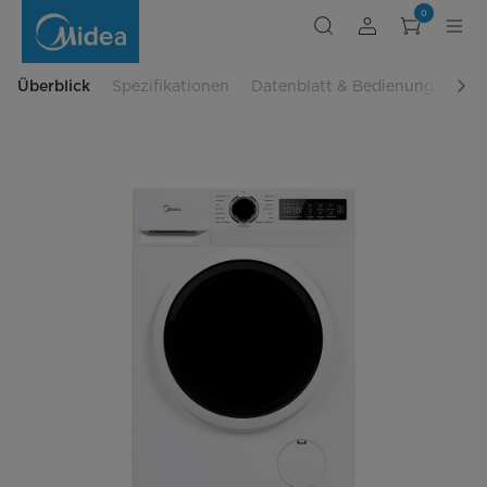
Frontlader
0
Waschmaschine
MF110W90B-
14A10
Überblick
Spezifikationen
Datenblatt & Bedienungsanlei