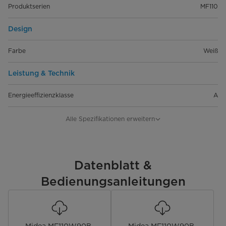
Produktserien
MF110
Design
Farbe
Weiß
Leistung & Technik
Energieeffizienzklasse
A
Fassungsvermögen [kg]
9
Alle Spezifikationen erweitern
Schleuderdrehzahl [U/min]
1400
Motor
Datenblatt &
BLDC Motor
Bedienungsanleitungen
Automatische Unwuchtkontrolle
Schaumerkennung