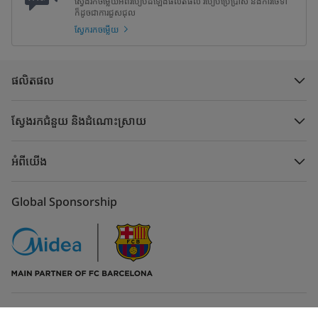
ស្វែងរកចម្លើយអំពីរបៀបដំឡើងផលិតផល របៀបប្រើប្រាស់ និងការថែទាំ
ក៏ដូចជាការជួសជុល
ស្វែករកចម្លើយ
ផលិតផល
ស្វែងរកជំនួយ និងដំណោះស្រាយ
អំពីយើង
Global Sponsorship