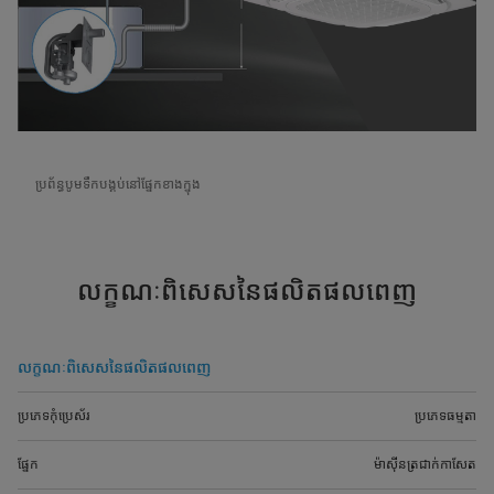
ប្រព័ន្ធបូមទឹកបង្គប់នៅផ្នែកខាងក្នុង
លក្ខណៈពិសេសនៃផលិតផលពេញ
លក្ខណៈពិសេសនៃផលិតផលពេញ
ប្រភេទកុំប្រេស័រ
ប្រភេទធម្មតា
ផ្នែក
ម៉ាស៊ីនត្រជាក់កាសែត