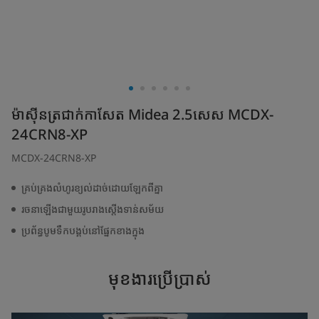
ម៉ាស៊ីនត្រជាក់កាសែត Midea 2.5សេស MCDX-
24CRN8-XP
MCDX-24CRN8-XP
គ្រប់គ្រងលំហូរខ្យល់ដាច់ដោយឡែកពីគ្នា
រចនាឡើងជាមួយរូបរាងស្តើងទាន់សម័យ
ប្រព័ន្ធបូមទឹកបង្គប់នៅផ្នែកខាងក្នុង
មុខងារប្រើប្រាស់