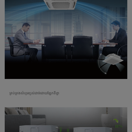
គ្រប់គ្រងលំហូរខ្យល់ដាច់ដោយឡែកពីគ្នា