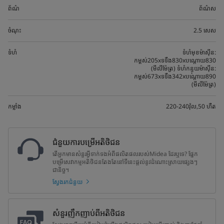
ព័ណ៌
ព័ណ៌ស
ចំណុះ
2.5 សេស
ទំហំ
ទំហំមុខម៉ាស៊ីន:
កម្ពស់205xទទឹង830xបណ្តោយ830
(មីលីម៉ែត្រ) ទំហំកន្ទុយម៉ាស៊ីន:
កម្ពស់673xទទឹង342xបណ្តោយ890
(មីលីម៉ែត្រ)
កម្លាំង
220-240វ៉ុល,50 ហឺត
ជំនួយការបម្រើអតិថិជន
តើអ្នកមានសំនួរអ្វីទាក់ទងអំពីផលិតផលរបស់Midea ដែរឬទេ? ផ្នែក
បម្រើសេវាកម្មអតិថិជនតែងតែនៅទីនេះផ្តល់នូវដំណោះស្រាយផ្សេងៗ
ជានិច្ច។
ស្វែងរកជំនួយ
សំនួរញឹកញាប់ពីអតិថិជន