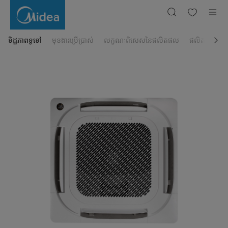
ម៉ាស៊ីន
ត្រជាក់
កាសែត
Midea
2.5សេស
MCDX-
ទិដ្ឋភាពទូទៅ
មុខងារប្រើប្រាស់
លក្ខណៈពិសេសនៃផលិតផល
ផលិតផលដែលពា
24CRN8-
XP