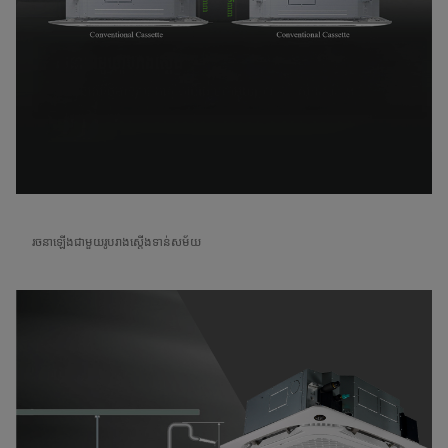
រចនាឡើងជាមួយរូបរាងស្តើងទាន់សម័យ