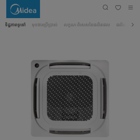
ម៉ាស៊ីន
ត្រជាក់
កាសែត
Midea
5សេស
MCDX-
ទិដ្ឋភាពទូទៅ
មុខងារប្រើប្រាស់
លក្ខណៈពិសេសនៃផលិតផល
ផលិតផលដែលពា
48CRN8