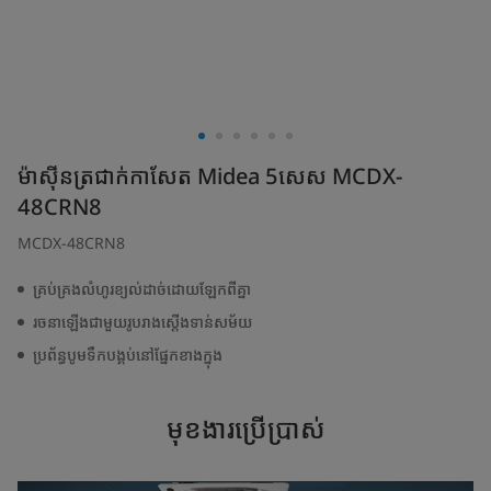
ម៉ាស៊ីនត្រជាក់កាសែត Midea 5សេស MCDX-
48CRN8
MCDX-48CRN8
គ្រប់គ្រងលំហូរខ្យល់ដាច់ដោយឡែកពីគ្នា
រចនាឡើងជាមួយរូបរាងស្តើងទាន់សម័យ
ប្រព័ន្ធបូមទឹកបង្គប់នៅផ្នែកខាងក្នុង
មុខងារប្រើប្រាស់