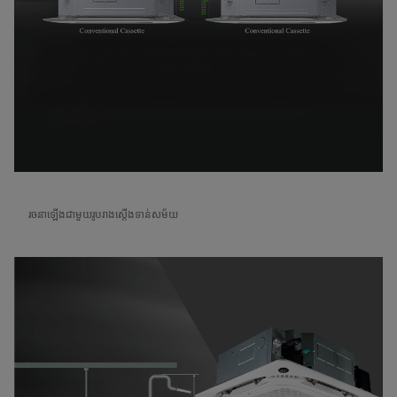
រចនាឡើងជាមួយរូបរាងស្តើងទាន់សម័យ