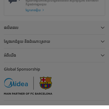
ស្វែងរកចម្លើយអំពីរបៀបដំឡើងផលិតផល របៀបប្រើប្រាស់ និងការថែទាំ
ក៏ដូចជាការជួសជុល
ស្វែករកចម្លើយ
ផលិតផល
ស្វែងរកជំនួយ និងដំណោះស្រាយ
អំពីយើង
Global Sponsorship