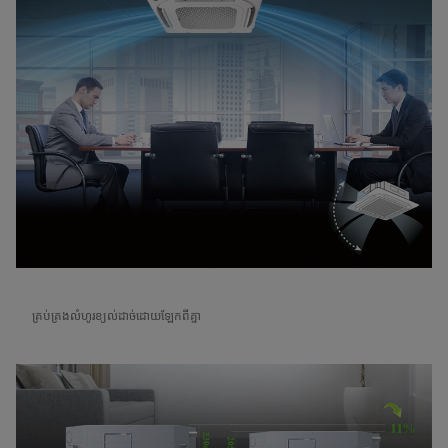
គ្រប់គ្រងលំហូរខ្យល់ដាច់ដោយឡែកពីគ្នា