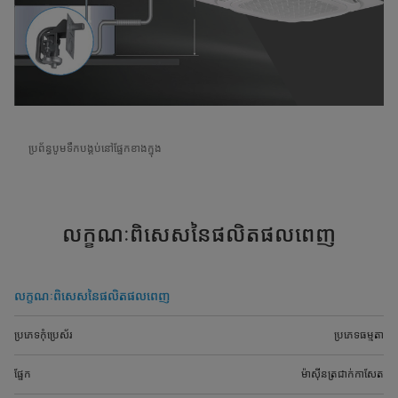
ប្រព័ន្ធបូមទឹកបង្គប់នៅផ្នែកខាងក្នុង
លក្ខណៈពិសេសនៃផលិតផលពេញ
លក្ខណៈពិសេសនៃផលិតផលពេញ
ប្រភេទកុំប្រេស័រ
ប្រភេទធម្មតា
ផ្នែក
ម៉ាស៊ីនត្រជាក់កាសែត