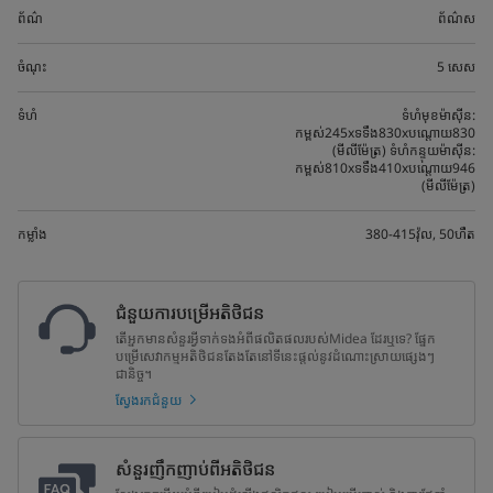
ព័ណ៌
ព័ណ៌ស
ចំណុះ
5 សេស
ទំហំ
ទំហំមុខម៉ាស៊ីន:
កម្ពស់245xទទឹង830xបណ្តោយ830
(មីលីម៉ែត្រ) ទំហំកន្ទុយម៉ាស៊ីន:
កម្ពស់810xទទឹង410xបណ្តោយ946
(មីលីម៉ែត្រ)
កម្លាំង
380-415វ៉ុល, 50ហឺត
ជំនួយការបម្រើអតិថិជន
តើអ្នកមានសំនួរអ្វីទាក់ទងអំពីផលិតផលរបស់Midea ដែរឬទេ? ផ្នែក
បម្រើសេវាកម្មអតិថិជនតែងតែនៅទីនេះផ្តល់នូវដំណោះស្រាយផ្សេងៗ
ជានិច្ច។
ស្វែងរកជំនួយ
សំនួរញឹកញាប់ពីអតិថិជន