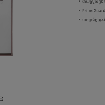
ងាយស្រួលក្នុង
PrimeGuard​ ក
មានប្រព័ន្ធត្រួត