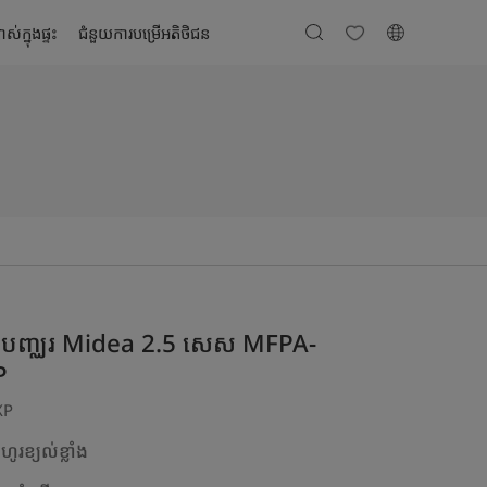
ស់ក្នុងផ្ទះ
ជំនួយការបម្រើអតិថិជន
ជាក់បញ្ឈរ Midea 2.5 សេស MFPA-
P
XP
ហូរខ្យល់ខ្លាំង