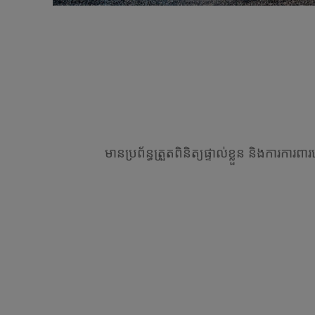
មានប្រព័ន្ធត្រួតពិនិត្យផ្ទាល់ខ្លួន និងការការពា