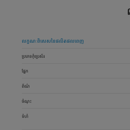
លក្ខណៈពិសេសនៃផលិតផលពេញ
ប្រភេទកុំប្រេស័រ
ផ្នែក
ព័ណ៌
ចំណុះ
ទំហំ