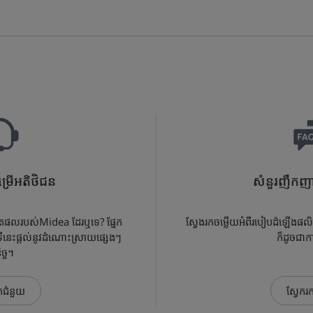
្រើអតិថិជន
សំនួរញឹកញា
ផលិតផលរបស់Midea ដែរឬទេ? ផ្នែក
ស្វែងរកចម្លើយអំពីរបៀបដំឡើងផលិ
ីនេះផ្តល់នូវដំណោះស្រាយផ្សេងៗ
ក៏ដូចជាក
ច្ច។
កជំនួយ
ស្វែករ