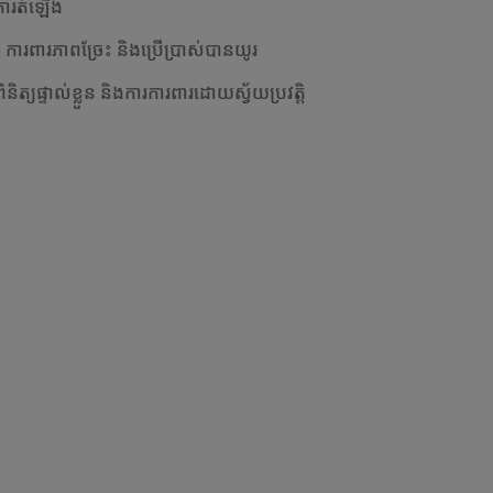
ការតំឡើង
ារពារភាពច្រែះ និងប្រើប្រាស់បានយូរ
ពិនិត្យផ្ទាល់ខ្លួន និងការការពារដោយស្វ័យប្រវត្តិ