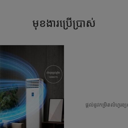
មុខងារប្រើប្រាស់
ផ្តល់នូវកម្រិតលំហូរខ្យល