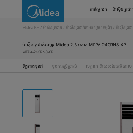
ម៉ាស៊ីន
ការស្វែករក
ម៉ាស៊ីនត្រជាក
ត្រជាក់
បញ្ឈរ
Midea KH
ម៉ាស៊ីនត្រជាក់
ម៉ាស៊ីនត្រជាក់តាមឧស្សាហកម្មធំៗ
ម៉ាស៊ីនត្រជា
Midea
ម៉ាស៊ីនត្រជាក់បញ្ឈរ Midea 2.5 សេស MFPA-24CRN8-XP
2.5សេស
MFPA-24CRN8-XP
MFPA-
ទិដ្ឋភាពទូទៅ
មុខងារប្រើប្រាស់
លក្ខណៈពិសេសនៃផលិតផល
24CRN8-
XP