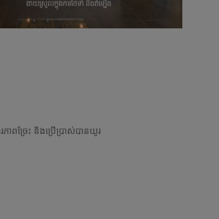
ាពច្រែះ និងប្រើប្រាស់បានយូរ