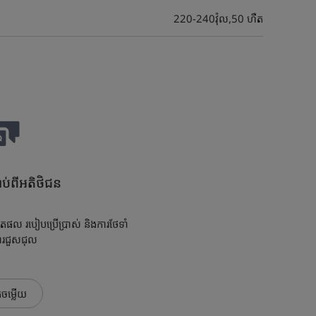
220-240វ៉ុល,50 ហឺត
ប់ពីអតិថិជន
តផល របៀបប្រើប្រាស់ និងការថែទាំ
ារជួសជុល
កចម្លើយ