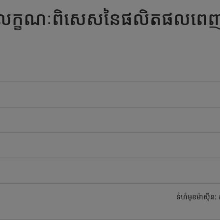
លក្ខណៈពិសេសនៃផលិតផលពេ
ទំហំមុខម៉ាស៊ីន