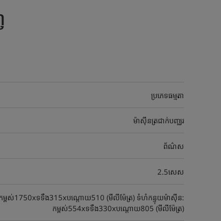
ញ
ប្រភេទធម្មតា
ម៉ាស៊ីនត្រជាក់បញ្ឈរ
ព័ណ៌ស
2.5សេស
: កម្ពស់1750xទទឹង315xបណ្តោយ510 (មីលីម៉ែត្រ) ទំហំកន្ទុយម៉ាស៊ីន:
កម្ពស់554xទទឹង330xបណ្តោយ805 (មីលីម៉ែត្រ)