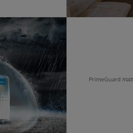
PrimeGuard​ ការពារភ