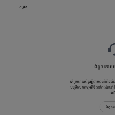
កម្លាំង
ជំនួយការបម
តើអ្នកមានសំនួរអ្វីទាក់ទងអំពី
បម្រើសេវាកម្មអតិថិជនតែងតែនៅទ
ជានិ
ស្វែងរ