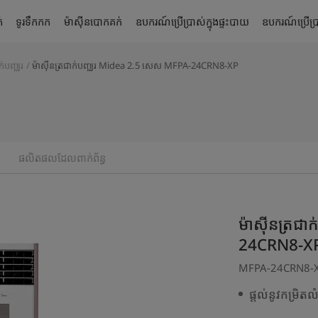
់
ទូរទឹកកក
ម៉ាស៊ីនបោកគក់
ឧបករណ៍ប្រើប្រាស់ក្នុងផ្ទះបាយ
ឧបករណ៍ប្រើប្រា
ក់បញ្ឈរ
ម៉ាស៊ីនត្រជាក់បញ្ឈរ Midea 2.5 សេស MFPA-24CRN8-XP
ផលិតផលដែលពាក់ព័ន្ធ
ម៉ាស៊ីនត្រ
24CRN8-X
MFPA-24CRN8-
ផ្តល់នូវកម្រិតលំ