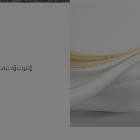
រដោយស្វ័យប្រវត្តិ