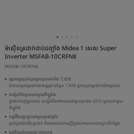
ម៉ាស៊ីនត្រជាក់ជាប់ជញ្ជាំង Midea 1 សេស Super
Inverter MSFAB-10CRFN8
MSFAB-10CRFN8
រន្ធបញ្ចេញលំហូរខ្យល់ស្រទន់ទាំង 7,928
បំភាយខ្យល់ត្រជាក់តាមរន្ធតូចៗចំនួន 7,928 ផ្តល់ខ្យល់ត្រជាក់យ៉ាងស្រទន់
សន្សំសំចៃមួយយប់មួយគីឡូវ៉ាត់
ត្រជាក់ពេញមួយយប់ សន្សំសំចៃថាមពលជាមួយមុខងារ iECO មួយយប់មួយ
គីឡូវ៉ាត់
កម្មវិធីបញ្ជាភ្ជាប់ជាមួយទូរស័ព្ទដៃ
គ្រប់គ្រងម៉ាស៊ីនត្រជាក់ និងតាមដានការប្រើប្រាស់ថាមពលបានគ្រប់ទីកន្លែង
ជម្រើសលំហូរខ្យល់ ៣ប្រភេទ