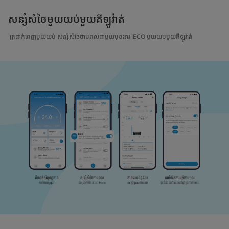
សន្សំសំចៃមួយយប់មួយគីឡូវ៉ាត់
ត្រជាក់ពេញមួយយប់ សន្សំសំចៃថាមពលជាមួយមុខងារ iECO មួយយប់មួយគីឡូវ៉ាត់