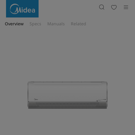
ម៉ាស៊ីន
ត្រជាក់
ជាប់
ជញ្ជាំង
Midea
1
Overview
Specs
Manuals
Related
សេស
Super
Inverter
MSFAB-
10CRFN8