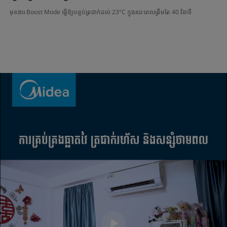
មុខងារ Boost Mode ធ្វើឱ្យបន្ទប់ត្រជាក់ដល់ 23°C ក្នុងរយៈពេលត្រឹមតែ 40 វិនាទី