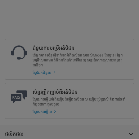
ជំនួយការបម្រើអតិថិជន
តើអ្នកមានសំនួរអ្វីទាក់ទងអំពីផលិតផលរបស់Midea ដែរឬទេ? ផ្នែក
បម្រើសេវាកម្មអតិថិជនតែងតែនៅទីនេះផ្តល់នូវដំណោះស្រាយផ្សេងៗ
ជានិច្ច។
ស្វែងរកជំនួយ
សំនួរញឹកញាប់ពីអតិថិជន
ស្វែងរកចម្លើយអំពីរបៀបដំឡើងផលិតផល របៀបប្រើប្រាស់ និងការថែទាំ
ក៏ដូចជាការជួសជុល
ស្វែករកចម្លើយ
ផលិតផល