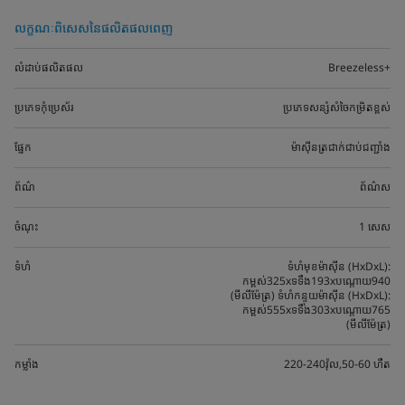
លក្ខណៈពិសេសនៃផលិតផលពេញ
លំដាប់ផលិតផល
Breezeless+
ប្រភេទកុំប្រេស័រ
ប្រភេទសន្សំសំចៃកម្រិតខ្ពស់
ផ្នែក
ម៉ាស៊ីនត្រជាក់ជាប់ជញ្ជាំង
ព័ណ៌
ព័ណ៌ស
ចំណុះ
1 សេស
ទំហំ
ទំហំមុខម៉ាស៊ីន (HxDxL):
កម្ពស់325xទទឹង193xបណ្តោយ940
(មីលីម៉ែត្រ) ទំហំកន្ទុយម៉ាស៊ីន (HxDxL):
កម្ពស់555xទទឹង303xបណ្តោយ765
(មីលីម៉ែត្រ)
កម្លាំង
220-240វ៉ុល,50-60 ហឺត