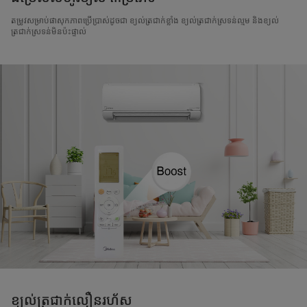
តម្រូវសម្រាប់ផាសុកភាពប្រើប្រាស់ដូចជា ខ្យល់ត្រជាក់ខ្លាំង ខ្យល់ត្រជាក់ស្រទន់ល្មម និងខ្យល់
ត្រជាក់ស្រទន់មិនប៉ះផ្ទាល់
ខ្យល់ត្រជាក់លឿនរហ័ស