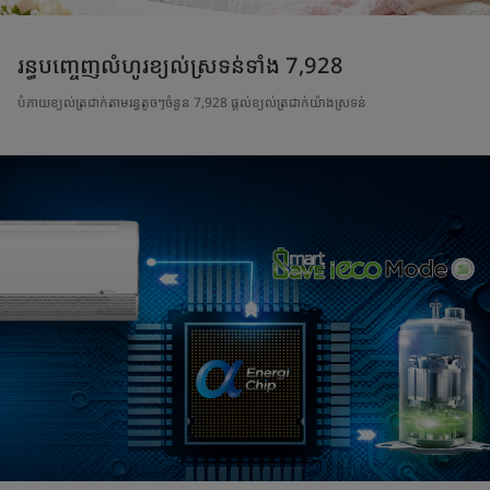
រន្ធបញ្ចេញលំហូរខ្យល់ស្រទន់ទាំង 7,928
បំភាយខ្យល់ត្រជាក់តាមរន្ធតូចៗចំនួន 7,928 ផ្តល់ខ្យល់ត្រជាក់យ៉ាងស្រទន់