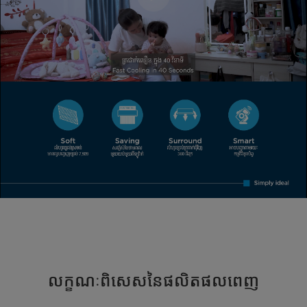
លក្ខណៈពិសេសនៃផលិតផលពេញ