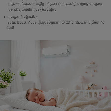
តម្រូវសម្រាប់ផាសុកភាពប្រើប្រាស់ដូចជា ខ្យល់ត្រជាក់ខ្លាំង ខ្យល់ត្រជាក់ស្រទន់
ល្មម និងខ្យល់ត្រជាក់ស្រទន់មិនប៉ះផ្ទាល់
ខ្យល់ត្រជាក់លឿនរហ័ស
មុខងារ Boost Mode ធ្វើឱ្យបន្ទប់ត្រជាក់ដល់ 23°C ក្នុងរយៈពេលត្រឹមតែ 40
វិនាទី