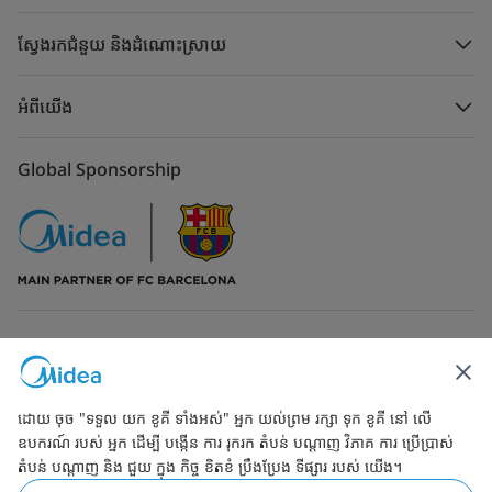
ស្វែងរកជំនួយ និងដំណោះស្រាយ
អំពីយើង
Global Sponsorship
ទំនាក់ទំនងមកកាន់យើង
ដោយ ចុច "ទទួល យក ខូគី ទាំងអស់" អ្នក យល់ព្រម រក្សា ទុក ខូគី នៅ លើ
ឧបករណ៍ របស់ អ្នក ដើម្បី បង្កើន ការ រុករក តំបន់ បណ្ដាញ វិភាគ ការ ប្រើប្រាស់
តំបន់ បណ្ដាញ និង ជួយ ក្នុង កិច្ច ខិតខំ ប្រឹងប្រែង ទីផ្សារ របស់ យើង។
Simply ideal