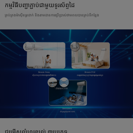
កម្មវិធីបញ្ជាភ្ជាប់ជាមួយទូរស័ព្ទដៃ
គ្រប់គ្រងម៉ាស៊ីនត្រជាក់ និងតាមដានការប្រើប្រាស់ថាមពលបានគ្រប់ទីកន្លែង
ជម្រើសលំហូរខ្យល់ ៣ប្រភេទ