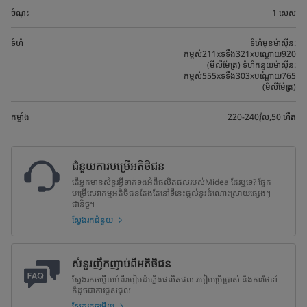
ចំណុះ
1 សេស
ទំហំ
ទំហំមុខម៉ាស៊ីន:
កម្ពស់211xទទឹង321xបណ្តោយ920
(មីលីម៉ែត្រ) ទំហំកន្ទុយម៉ាស៊ីន:
កម្ពស់555xទទឹង303xបណ្តោយ765
(មីលីម៉ែត្រ)
កម្លាំង
220-240វ៉ុល,50 ហឺត
ជំនួយការបម្រើអតិថិជន
តើអ្នកមានសំនួរអ្វីទាក់ទងអំពីផលិតផលរបស់Midea ដែរឬទេ? ផ្នែក
បម្រើសេវាកម្មអតិថិជនតែងតែនៅទីនេះផ្តល់នូវដំណោះស្រាយផ្សេងៗ
ជានិច្ច។
ស្វែងរកជំនួយ
សំនួរញឹកញាប់ពីអតិថិជន
ស្វែងរកចម្លើយអំពីរបៀបដំឡើងផលិតផល របៀបប្រើប្រាស់ និងការថែទាំ
ក៏ដូចជាការជួសជុល
ស្វែករកចម្លើយ