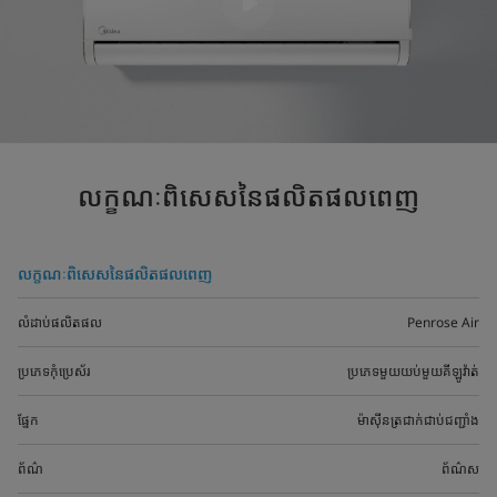
លក្ខណៈពិសេសនៃផលិតផលពេញ
លក្ខណៈពិសេសនៃផលិតផលពេញ
លំដាប់ផលិតផល
Penrose Air
ប្រភេទកុំប្រេស័រ
ប្រភេទមួយយប់មួយគីឡូវ៉ាត់
ផ្នែក
ម៉ាស៊ីនត្រជាក់ជាប់ជញ្ជាំង
ព័ណ៌
ព័ណ៌ស