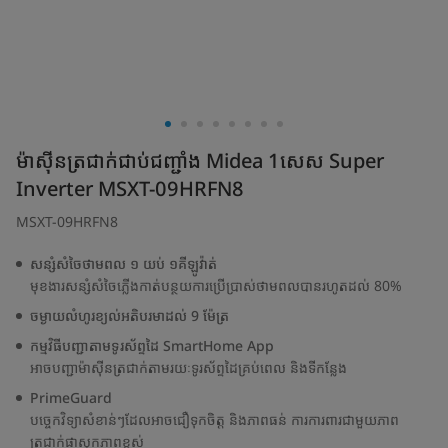
ម៉ាស៊ីនត្រជាក់ជាប់ជញ្ជាំង Midea 1សេស Super
Inverter MSXT-09HRFN8
MSXT-09HRFN8
សន្សំសំចៃថាមពល ១ យប់ ១គីឡូវ៉ាត់
មុខងារសន្សំសំចៃភ្លើងកាត់បន្ថយការប្រើប្រាស់ថាមពលបានរហូតដល់ 80%
ចម្ងាយលំហូរខ្យល់អតិបរមាដល់ 9 ម៉ែត្រ
កម្មវិធីបញ្ជាតាមទូរស័ព្ទដៃ SmartHome App
អាចបញ្ជាម៉ាស៊ីនត្រជាក់តាមរយៈទូរស័ព្ទដៃគ្រប់ពេល និងទីកន្លែង
PrimeGuard
បច្ចេកវិទ្យាសំខាន់ៗដែលអាចជឿទុកចិត្ត និងភាពធន់ ការការពារជាមួយភាព
ត្រជាក់ផាសុកភាពខ្ពស់