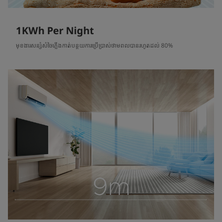
1KWh Per Night
មុខងារសន្សំសំចៃភ្លើងកាត់បន្ថយការប្រើប្រាស់ថាមពលបានរហូតដល់ 80%