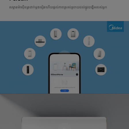
សម្អាតម៉ាស៊ីនត្រជាក់ម្តងទៀតហើយផ្តល់ភាពស្រស់ស្រាយដល់ផ្លូវដង្ហើមរបស់អ្នក