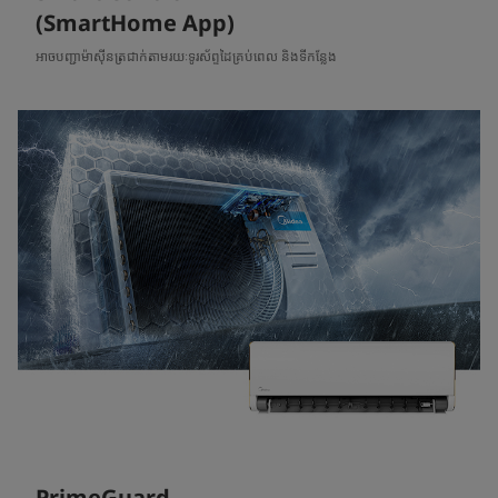
(SmartHome App)
អាចបញ្ជាម៉ាស៊ីនត្រជាក់តាមរយៈទូរស័ព្ទដៃគ្រប់ពេល និងទីកន្លែង
PrimeGuard