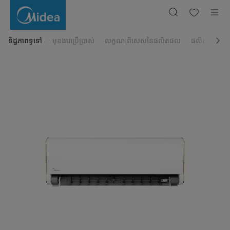
ម៉ាស៊ីន
ត្រជាក់
ជាប់
ជញ្ជាំង
Midea
1សេស
ទិដ្ឋភាពទូទៅ
មុខងារប្រើប្រាស់
លក្ខណៈពិសេសនៃផលិតផល
ផលិតផលដែលពា
Super
Inverter
MSXT-
09HRFN8