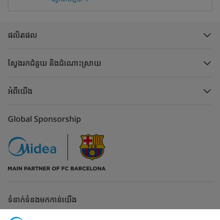
ផលិតផល
ស្វែងរកជំនួយ និងដំណោះស្រាយ
អំពីយើង
Global Sponsorship
ទំនាក់ទំនងមកកាន់យើង