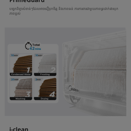
បច្ចេកវិទ្យាសំខាន់ៗដែលអាចជឿទុកចិត្ត និងភាពធន់ ការការពារជាមួយភាពត្រជាក់ផាសុក
ភាពខ្ពស់
i-clean