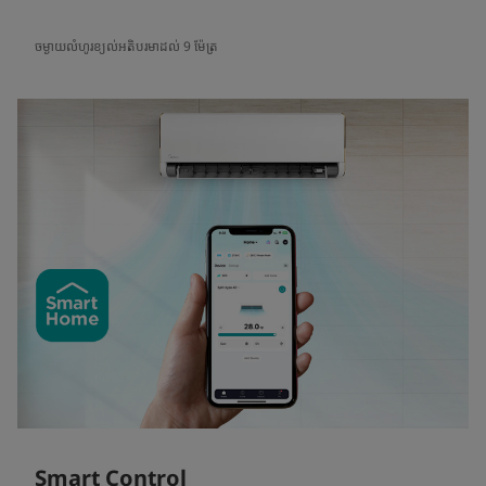
ចម្ងាយលំហូរខ្យល់អតិបរមាដល់ 9 ម៉ែត្រ
Smart Control