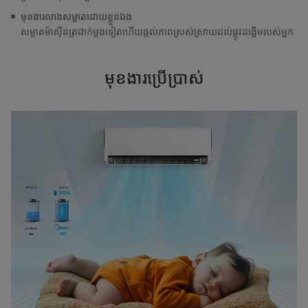
មុខងារលាងសម្អាតដោយខ្លួនឯង
សម្អាតម៉ាស៊ីនត្រជាក់ម្តងទៀតហើយផ្តល់ភាពស្រស់ស្រាយដល់ផ្លូវដង្ហើមរបស់អ្នក
មុខងារប្រើប្រាស់