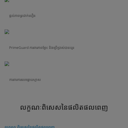
ផ្តល់ភាពត្រជាក់លឿន
PrimeGuard​ ការពារភាពច្រែះ និងប្រើប្រាស់បានយូរ
ការពារការលេចធ្លាយហ្គាស
លក្ខណៈពិសេសនៃផលិតផលពេញ
លក្ខណៈពិសេសនៃផលិតផលពេញ