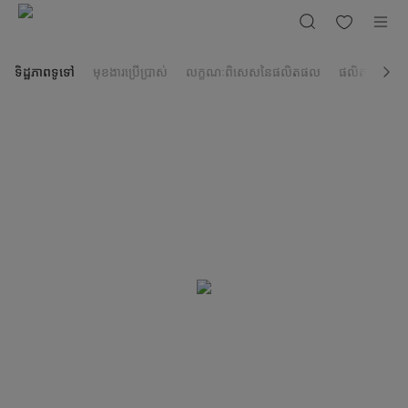
ម៉ាស៊ីន
ត្រជាក់
ជាប់
ជញ្ជាំង
Midea
2សេស
ទិដ្ឋភាពទូទៅ
មុខងារប្រើប្រាស់
លក្ខណៈពិសេសនៃផលិតផល
ផលិតផលដែលពា
MSAFN-
18CRN1