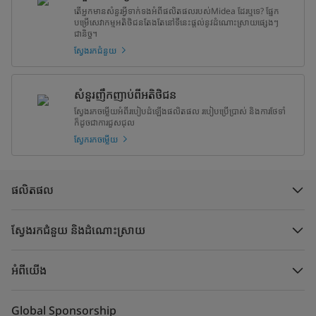
តើអ្នកមានសំនួរអ្វីទាក់ទងអំពីផលិតផលរបស់Midea ដែរឬទេ? ផ្នែក
បម្រើសេវាកម្មអតិថិជនតែងតែនៅទីនេះផ្តល់នូវដំណោះស្រាយផ្សេងៗ
ជានិច្ច។
ស្វែងរកជំនួយ
សំនួរញឹកញាប់ពីអតិថិជន
ស្វែងរកចម្លើយអំពីរបៀបដំឡើងផលិតផល របៀបប្រើប្រាស់ និងការថែទាំ
ក៏ដូចជាការជួសជុល
ស្វែករកចម្លើយ
ផលិតផល
ស្វែងរកជំនួយ និងដំណោះស្រាយ
អំពីយើង
Global Sponsorship