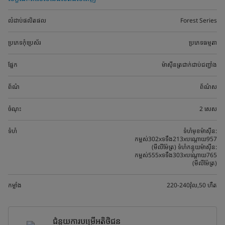
លំដាប់ផលិតផល
Forest Series
ប្រភេទកុំប្រេស័រ
ប្រភេទធម្មតា
ផ្នែក
ម៉ាស៊ីនត្រជាក់ជាប់ជញ្ជាំង
ព័ណ៌
ព័ណ៌ស
ចំណុះ
2 សេស
ទំហំ
ទំហំមុខម៉ាស៊ីន:
កម្ពស់302xទទឹង213xបណ្តោយ957
(មីលីម៉ែត្រ) ទំហំកន្ទុយម៉ាស៊ីន:
កម្ពស់555xទទឹង303xបណ្តោយ765
(មីលីម៉ែត្រ)
កម្លាំង
220-240វ៉ុល,50 ហឺត
ជំនួយការបម្រើអតិថិជន