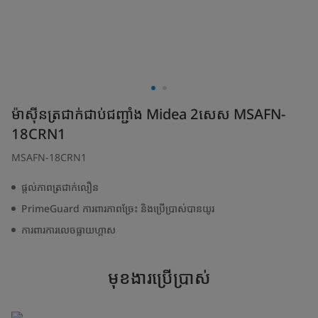
ម៉ាស៊ីនត្រជាក់ជាប់ជញ្ជាំង Midea 2សេស MSAFN-
18CRN1
MSAFN-18CRN1
ផ្តល់ភាពត្រជាក់លឿន
PrimeGuard​ ការពារភាពច្រែះ និងប្រើប្រាស់បានយូរ
ការពារការលេចធ្លាយហ្គាស
មុខងារប្រើប្រាស់