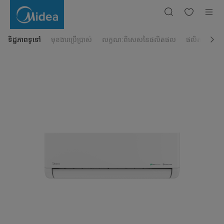
ម៉ាស៊ីន
ត្រជាក់
ជាប់
ជញ្ជាំង
Midea
2សេស
ទិដ្ឋភាពទូទៅ
មុខងារប្រើប្រាស់
លក្ខណៈពិសេសនៃផលិតផល
ផលិតផលដែលពា
Inverter
MSCE-
19CRFN8