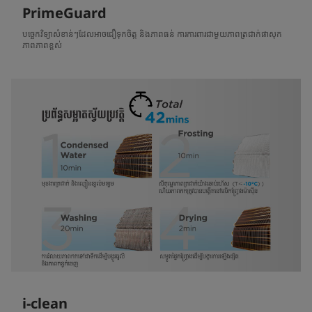
PrimeGuard
បច្ចេកវិទ្យាសំខាន់ៗដែលអាចជឿទុកចិត្ត និងភាពធន់ ការការពារជាមួយភាពត្រជាក់ផាសុក
ភាពភាពខ្ពស់
i-clean