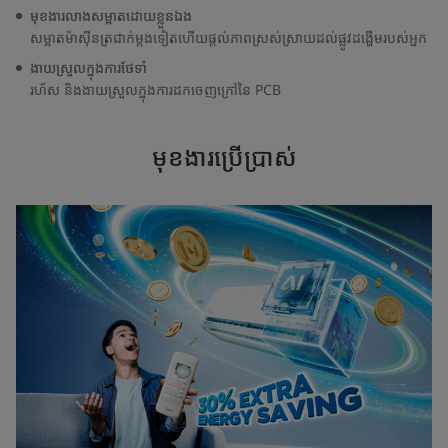
មុខងារលាងសម្អាតដោយខ្លួនឯង
សម្អាតម៉ាស៊ីនត្រជាក់ម្តងទៀតហើយផ្តល់ភាពស្រស់ស្រាយដល់ផ្លូវដង្ហើមរបស់អ្នក
ងាយស្រួលក្នុងការថែទាំ
រហ័ស និងងាយស្រួលក្នុងការដកចេញក្រៅនៃ PCB
មុខងារប្រើប្រាស់