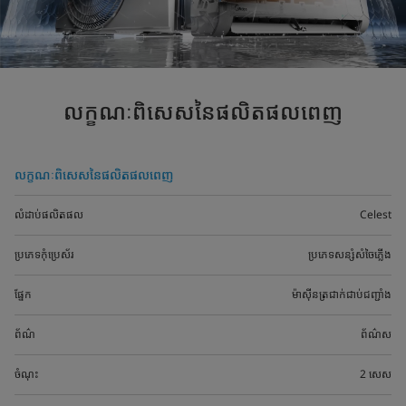
លក្ខណៈពិសេសនៃផលិតផលពេញ
លក្ខណៈពិសេសនៃផលិតផលពេញ
លំដាប់ផលិតផល
Celest
ប្រភេទកុំប្រេស័រ
ប្រភេទសន្សំសំចៃភ្លើង
ផ្នែក
ម៉ាស៊ីនត្រជាក់ជាប់ជញ្ជាំង
ព័ណ៌
ព័ណ៌ស
ចំណុះ
2 សេស