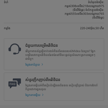
ទំហំ
ទំហំមុខម៉ាស៊ីន:
កម្ពស់308xទទឹង218xបណ្តោយ975
(មីលីម៉ែត្រ) ទំហំកន្ទុយម៉ាស៊ីន:
កម្ពស់555xទទឹង303xបណ្តោយ765
(មីលីម៉ែត្រ)
កម្លាំង
220-240វ៉ុល,50 ហឺត
ជំនួយការបម្រើអតិថិជន
តើអ្នកមានសំនួរអ្វីទាក់ទងអំពីផលិតផលរបស់Midea ដែរឬទេ? ផ្នែក
បម្រើសេវាកម្មអតិថិជនតែងតែនៅទីនេះផ្តល់នូវដំណោះស្រាយផ្សេងៗ
ជានិច្ច។
ស្វែងរកជំនួយ
សំនួរញឹកញាប់ពីអតិថិជន
ស្វែងរកចម្លើយអំពីរបៀបដំឡើងផលិតផល របៀបប្រើប្រាស់ និងការថែទាំ
ក៏ដូចជាការជួសជុល
ស្វែករកចម្លើយ