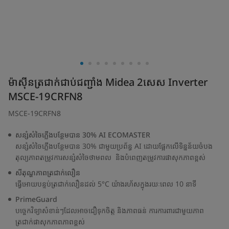
ម៉ាស៊ីនត្រជាក់ជាប់ជញ្ជាំង Midea 2សេស Inverter
MSCE-19CRFN8
MSCE-19CRFN8
សន្សំសំចៃភ្លើងបន្ថែមបាន 30% AI ECOMASTER
សន្សំសំចៃភ្លើងបន្ថែមបាន 30% ជាមួយប្រព័ន្ធ AI ដោយផ្អែកលើទិន្នន័យចំបង
តុល្យភាពតម្រូវការសន្សំសំចៃថាមពល ​ និងបំពេញតម្រូវការផាសុកភាពខ្ពស់
សីតុណ្ហភាពត្រជាក់លឿន
ធ្វើអោយបន្ទប់ត្រជាក់លឿនដល់ 5°C យ៉ាងរហ័សក្នុងរយៈពេល 10 នាទី
PrimeGuard
បច្ចេកវិទ្យាសំខាន់ៗដែលអាចជឿទុកចិត្ត និងភាពធន់ ការការពារជាមួយភាព
ត្រជាក់ផាសុកភាពភាពខ្ពស់