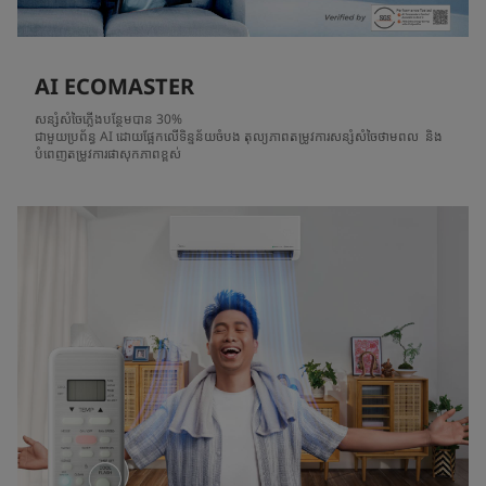
AI ECOMASTER
សន្សំសំចៃភ្លើងបន្ថែមបាន 30%
ជាមួយប្រព័ន្ធ AI ដោយផ្អែកលើទិន្នន័យចំបង តុល្យភាពតម្រូវការសន្សំសំចៃថាមពល ​ និង
បំពេញតម្រូវការផាសុកភាពខ្ពស់