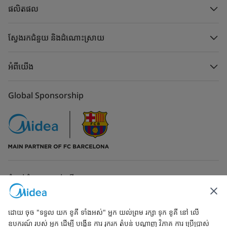
ផលិតផល
ស្វែងរកជំនួយ និងដំណោះស្រាយ
អំពីយើង
Global Sponsorship
ទំនាក់ទំនងមកកាន់យើង
ដោយ ចុច "ទទួល យក ខូគី ទាំងអស់" អ្នក យល់ព្រម រក្សា ទុក ខូគី នៅ លើ
ឧបករណ៍ របស់ អ្នក ដើម្បី បង្កើន ការ រុករក តំបន់ បណ្ដាញ វិភាគ ការ ប្រើប្រាស់