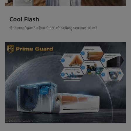
Cool Flash
ធ្វើអោយបន្ទប់ត្រជាក់លឿនដល់ 5°C យ៉ាងរហ័សក្នុងរយៈពេល 10 នាទី