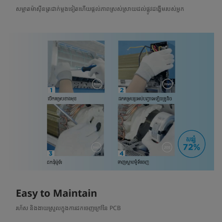
សម្អាតម៉ាស៊ីនត្រជាក់ម្តងទៀតហើយផ្តល់ភាពស្រស់ស្រាយដល់ផ្លូវដង្ហើមរបស់អ្នក
Easy to Maintain
រហ័ស និងងាយស្រួលក្នុងការដកចេញក្រៅនៃ PCB