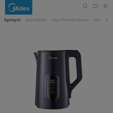
កំសៀវ
អគ្គិសនី
Midea
ចំណុះ
1.7
លីត្រ
ទិដ្ឋភាពទូទៅ
មុខងារប្រើប្រាស់
លក្ខណៈពិសេសនៃផលិតផល
ផលិតផលដែលពា
Model:
MKE170D2BDB