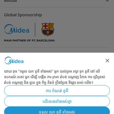
អំពីយើង
Global Sponsorship
ទំនាក់ទំនងមកកាន់យើង
ដោយ ចុច "ទទួល យក ខូគី ទាំងអស់" អ្នក យល់ព្រម រក្សា ទុក ខូគី នៅ លើ
ឧបករណ៍ របស់ អ្នក ដើម្បី បង្កើន ការ រុករក តំបន់ បណ្ដាញ វិភាគ ការ ប្រើប្រាស់
តំបន់ បណ្ដាញ និង ជួយ ក្នុង កិច្ច ខិតខំ ប្រឹងប្រែង ទីផ្សារ របស់ យើង។
Simply ideal
ការ កំណត់ ខូគី
រក្សាកម្មសិទ្ធ 2026 ដោយMidea. ក្រុមហ៊ុនសូមរក្សាកម្មសិទ្ធក្នុងការកែប្រែ
បដិសេធទាំងអស់គ្នា
ឯកជនភាព
លក្ខខណ្ឌទូទៅ
Cookie Consent
ទទួល យក ខូគី ទាំងអស់