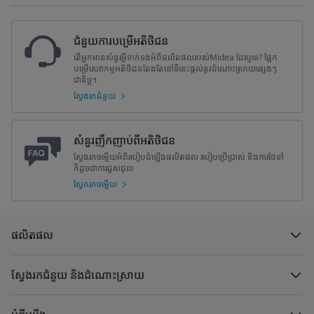
ជំនួយការបម្រើអតិថិជន
តើអ្នកមានសំនួរអ្វីទាក់ទងអំពីផលិតផលរបស់Midea ដែរឬទេ? ផ្នែក
បម្រើសេវាកម្មអតិថិជនតែងតែនៅទីនេះផ្តល់នូវដំណោះស្រាយផ្សេងៗ
ជានិច្ច។
ស្វែងរកជំនួយ
សំនួរញឹកញាប់ពីអតិថិជន
ស្វែងរកចម្លើយអំពីរបៀបដំឡើងផលិតផល របៀបប្រើប្រាស់ និងការថែទាំ
ក៏ដូចជាការជួសជុល
ស្វែករកចម្លើយ
ផលិតផល
ស្វែងរកជំនួយ និងដំណោះស្រាយ