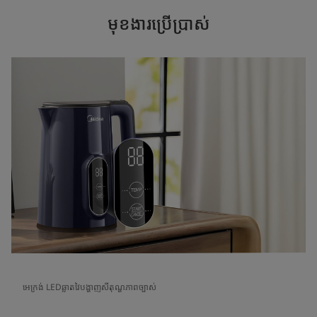
មុខងារប្រើប្រាស់
អេក្រង់ LEDឆ្លាតវៃបង្ហាញសីតុណ្ហភាពច្បាស់