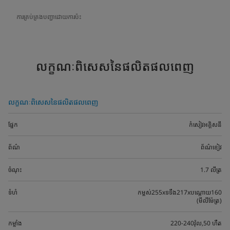
ការគ្រប់គ្រងបញ្ជាដោយការប៉ះ
លក្ខណៈពិសេសនៃផលិតផលពេញ
លក្ខណៈពិសេសនៃផលិតផលពេញ
ផ្នែក
កំសៀវអគ្គិសនី
ព័ណ៌
ព័ណ៌ខៀវ
ចំណុះ
1.7 លីត្រ
ទំហំ
កម្ពស់255xទទឹង217xបណ្តោយ160
(មីលីម៉ែត្រ)
កម្លាំង
220-240វ៉ុល,50 ហឺត