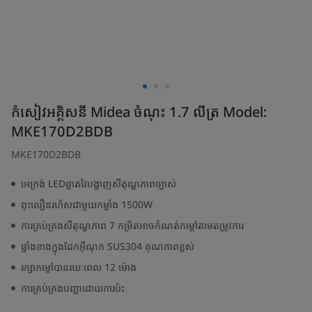
កំសៀវអគ្គិសនី Midea ចំណុះ 1.7 លីត្រ Model:
MKE170D2BDB
MKE170D2BDB
អេក្រង់ LEDឆ្លាតវៃបង្ហាញសីតុណ្ហភាពច្បាស់
ពុះលឿនរហ័សជាមួយកម្លាំង 1500W
ការគ្រប់គ្រងសីតុណ្ហភាព 7 កម្រិតអាចកំណត់កម្តៅតាមតម្រូវការ
ឆ្នាំងខាងក្នុងដែកអ៊ីណុក SUS304 គុណភាពខ្ពស់
រក្សាកម្ដៅបានរយៈពេល 12 ម៉ោង
ការគ្រប់គ្រងបញ្ជាដោយការប៉ះ