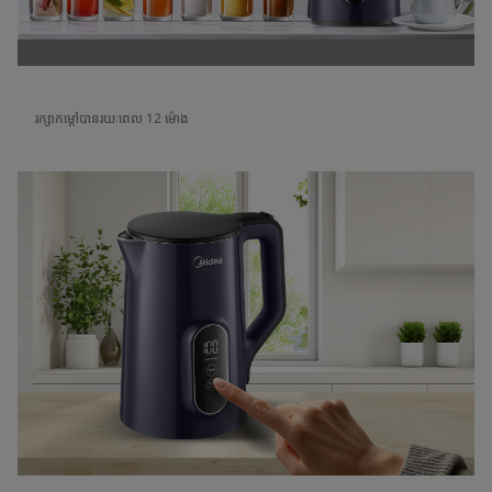
រក្សាកម្ដៅបានរយៈពេល 12 ម៉ោង