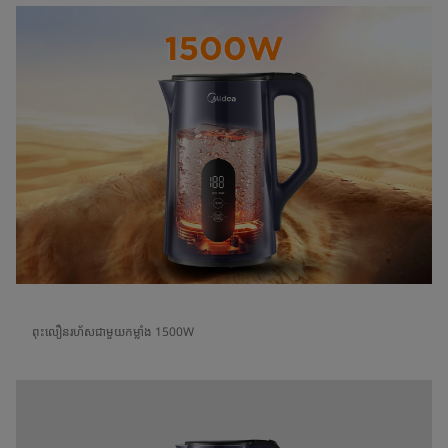
ពុះលឿនរហ័សជាមួយកម្លាំង 1500W