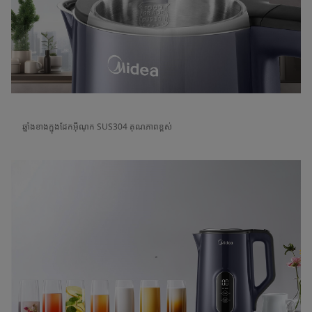
ឆ្នាំងខាងក្នុងដែកអ៊ីណុក SUS304 គុណភាពខ្ពស់