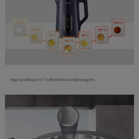
ការគ្រប់គ្រងសីតុណ្ហភាព 7 កម្រិតអាចកំណត់កម្តៅតាមតម្រូវការ