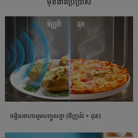
មុខងារប្រើប្រាស់
ចម្អិនអាហាររួមបញ្ចូលគ្នា (មីក្រូវ៉េវ + ដុត)