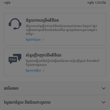
កម្លាំង
កម្លាំង 1250 វ៉ាត់
ជំនួយការបម្រើអតិថិជន
តើអ្នកមានសំនួរអ្វីទាក់ទងអំពីផលិតផលរបស់Midea ដែរឬទេ? ផ្នែក
បម្រើសេវាកម្មអតិថិជនតែងតែនៅទីនេះផ្តល់នូវដំណោះស្រាយផ្សេងៗ
ជានិច្ច។
ស្វែងរកជំនួយ
សំនួរញឹកញាប់ពីអតិថិជន
ស្វែងរកចម្លើយអំពីរបៀបដំឡើងផលិតផល របៀបប្រើប្រាស់ និងការថែទាំ
ក៏ដូចជាការជួសជុល
ស្វែករកចម្លើយ
ផលិតផល
ស្វែងរកជំនួយ និងដំណោះស្រាយ