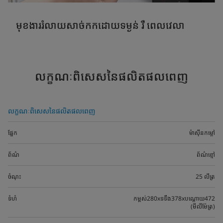
មុខងាររំលាយសាច់កកដោយទម្ងន់ រឺ ពេលវេលា
លក្ខណៈពិសេសនៃផលិតផលពេញ
លក្ខណៈពិសេសនៃផលិតផលពេញ
ផ្នែក
ម៉ាស៊ីនកម្តៅ
ព័ណ៌
ព័ណ៌ខ្មៅ
ចំណុះ
25 លីត្រ
ទំហំ
កម្ពស់280xទទឹង378xបណ្តោយ472
(មីលីម៉ែត្រ)