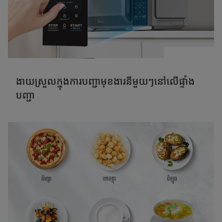
ងាយស្រួលក្នុងការបញ្ជាមុខងារនីមួយៗនៅលើផ្ទាំង
បញ្ជា