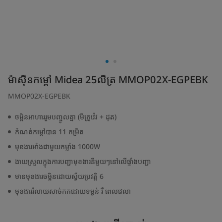
ម៉ាស៊ីនកម្តៅ Midea 25លីត្រ MMOP02X-EGPEBK
MMOP02X-EGPEBK
ចម្អិនអាហាររួមបញ្ចូលគ្នា (មីក្រូវ៉េវ + ដុត)
កំណត់កម្តៅបាន 11 កម្រិត
មុខងារអាំងជាមួយកម្លាំង 1000W
ងាយស្រួលក្នុងការបញ្ជាមុខងារនីមួយៗនៅលើផ្ទាំងបញ្ជា
មានមុខងារចម្អិនដោយស្វ័យប្រវត្តិ 6
មុខងាររំលាយសាច់កកដោយទម្ងន់ រឺ ពេលវេលា