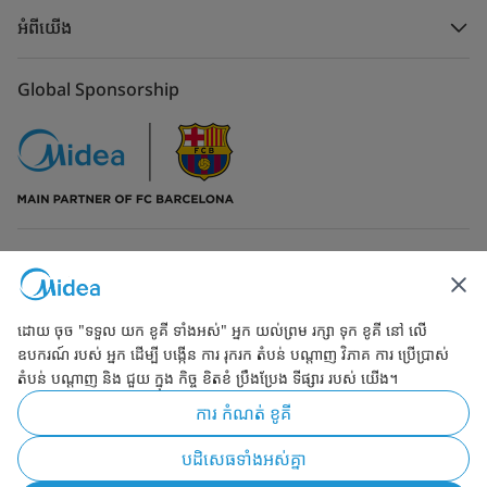
អំពីយើង
Global Sponsorship
ទំនាក់ទំនងមកកាន់យើង
ដោយ ចុច "ទទួល យក ខូគី ទាំងអស់" អ្នក យល់ព្រម រក្សា ទុក ខូគី នៅ លើ
ឧបករណ៍ របស់ អ្នក ដើម្បី បង្កើន ការ រុករក តំបន់ បណ្ដាញ វិភាគ ការ ប្រើប្រាស់
តំបន់ បណ្ដាញ និង ជួយ ក្នុង កិច្ច ខិតខំ ប្រឹងប្រែង ទីផ្សារ របស់ យើង។
Simply ideal
ការ កំណត់ ខូគី
រក្សាកម្មសិទ្ធ 2026 ដោយMidea. ក្រុមហ៊ុនសូមរក្សាកម្មសិទ្ធក្នុងការកែប្រែ
បដិសេធទាំងអស់គ្នា