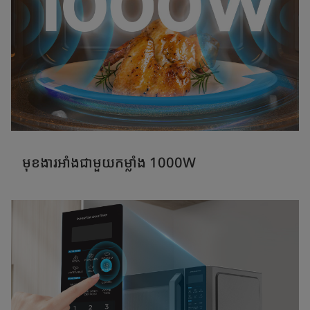
មុខងារអាំងជាមួយកម្លាំង 1000W