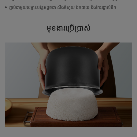
ភ្ជាប់ជាមួយសម្ភារៈបន្ថែមដូចជា សឹងចំហុយ វែកបាយ និងកែវរង្វាល់ទឹក
មុខងារប្រើប្រាស់