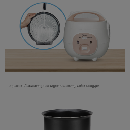
គម្របខាងលើអាចដោះចេញបាន សម្រាប់ការលាងសម្អាតយ៉ាងងាយស្រួល