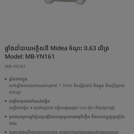
ឆ្នាំងដាំបាយអគ្គិសនី Midea ចំណុះ 0.63 លីត្រ
Model: MB-YN161
MB-YN161
ឆ្នាំងខាងក្នុង
សាច់ឆ្នាំងមានសភាពធន់កម្រាស់ 1.7mm មិនស្អិតជាប់ មិនឆ្កូត និងប្រើប្រាស់
បានយូរ
ជម្រើសមុខងារកំណត់ចម្អិន
ជម្រើសចម្អិន 4 មុខងារដូចជា ចម្អិនអង្ករធម្មតា បបរ ស៊ុប និងរក្សាកម្ដៅ
មុខងាររក្សាកម្ដៅស្វ័យប្រវត្តិដែលរក្សានូវសារធាតុចិញ្ចឹម និងភាពឈ្ងុញឆ្ងាញ់នៃ
បាយ
គម្របខាងលើអាចដោះចេញបាន សម្រាប់ការលាងសម្អាតយ៉ាងងាយស្រួល