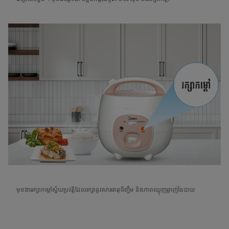
មុខងាររក្សាកម្ដៅស្វ័យប្រវត្តិដែលរក្សានូវសារធាតុចិញ្ចឹម និងភាពឈ្ងុញឆ្ងាញ់នៃបាយ