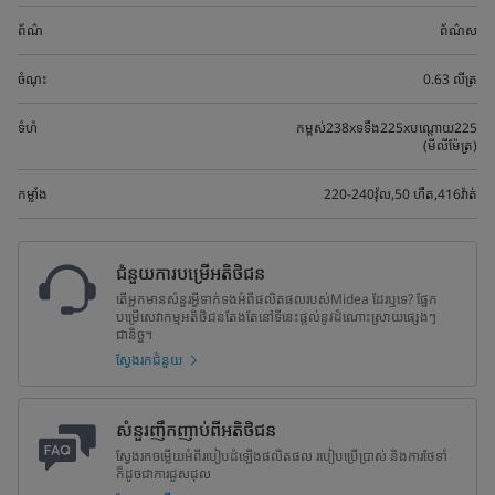
ព័ណ៌
ព័ណ៌ស
ចំណុះ
0.63 លីត្រ
ទំហំ
កម្ពស់238xទទឹង225xបណ្តោយ225
(មីលីម៉ែត្រ)
កម្លាំង
220-240វ៉ុល,50 ហឺត,416វ៉ាត់
ជំនួយការបម្រើអតិថិជន
តើអ្នកមានសំនួរអ្វីទាក់ទងអំពីផលិតផលរបស់Midea ដែរឬទេ? ផ្នែក
បម្រើសេវាកម្មអតិថិជនតែងតែនៅទីនេះផ្តល់នូវដំណោះស្រាយផ្សេងៗ
ជានិច្ច។
ស្វែងរកជំនួយ
សំនួរញឹកញាប់ពីអតិថិជន
ស្វែងរកចម្លើយអំពីរបៀបដំឡើងផលិតផល របៀបប្រើប្រាស់ និងការថែទាំ
ក៏ដូចជាការជួសជុល