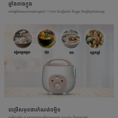
ឆ្នាំងខាងក្នុង
សាច់ឆ្នាំងមានសភាពធន់កម្រាស់ 1.7mm មិនស្អិតជាប់ មិនឆ្កូត និងប្រើប្រាស់បានយូរ
ជម្រើសមុខងារកំណត់ចម្អិន
ជម្រើសចម្អិន 4 មុខងារដូចជា ចម្អិនអង្ករធម្មតា បបរ ស៊ុប និងរក្សាកម្ដៅ