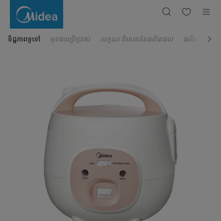
ឆ្នាំង
ដាំ
បាយ
អគ្គិសនី
Midea
ចំណុះ
ទិដ្ឋភាពទូទៅ
មុខងារប្រើប្រាស់
លក្ខណៈពិសេសនៃផលិតផល
ផលិតផលដែលពា
0.63
លីត្រ
Model:
MB-
YN161