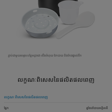
ភ្ជាប់ជាមួយសម្ភារៈបន្ថែមដូចជា សឹងចំហុយ វែកបាយ និងកែវរង្វាល់ទឹក
លក្ខណៈពិសេសនៃផលិតផលពេញ
លក្ខណៈពិសេសនៃផលិតផលពេញ
ផ្នែក
ឆ្នាំងដាំបាយអគ្គិសនី