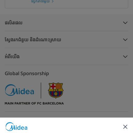
ស្វែករកចម្លើយ
ផលិតផល
ស្វែងរកជំនួយ និងដំណោះស្រាយ
អំពីយើង
Global Sponsorship
ទំនាក់ទំនងមកកាន់យើង