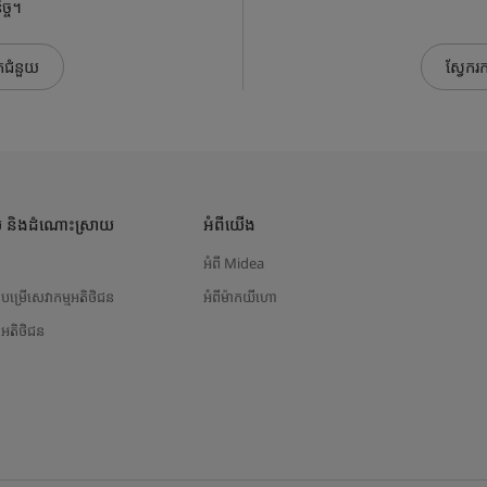
ច្ច។
កជំនួយ
ស្វែករ
ួយ និងដំណោះស្រាយ
អំពីយើង
ង
អំពី Midea
កបម្រើសេវាកម្មអតិថិជន
អំពីម៉ាកយីហោ
ីអតិថិជន