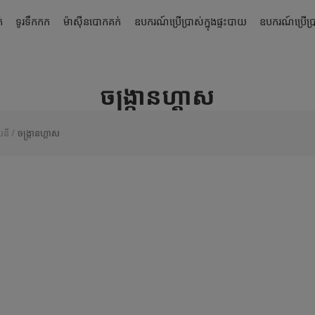
់
ទូរទឹកកក
ម៉ាស៊ីនបោកគក់
ឧបករណ៍ប្រើប្រាស់ក្នុងផ្ទះបាយ
ឧបករណ៍ប្រើប្រា
ចង្រ្កានហ្គាស
សនី
ចង្រ្កានហ្គាស