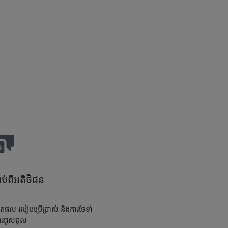
ប់ពីអតិថិជន
តផល របៀបប្រើប្រាស់ និងការថែទាំ
ារជួសជុល