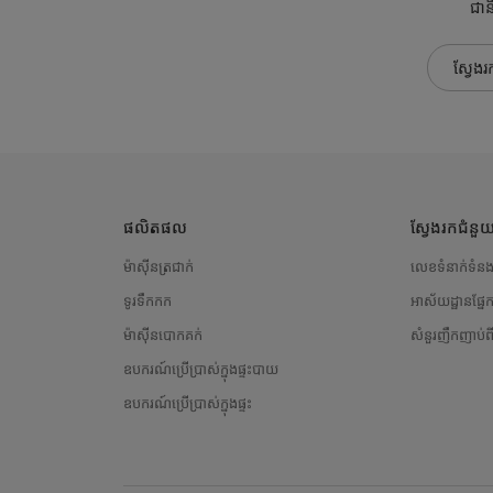
ជានិ
ស្វែងរ
ផលិតផល
ស្វែងរកជំន
ម៉ាស៊ីនត្រជាក់
លេខទំនាក់ទំន
ទូរទឹកកក
អាស័យដ្ឋានផ្នែ
ម៉ាស៊ីនបោកគក់
សំនួរញឹកញាប់ព
ឧបករណ៍ប្រើប្រាស់ក្នុងផ្ទះបាយ
ឧបករណ៍ប្រើប្រាស់ក្នុងផ្ទះ