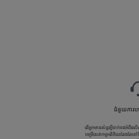
ជំនួយការបម
តើអ្នកមានសំនួរអ្វីទាក់ទងអំពី
បម្រើសេវាកម្មអតិថិជនតែងតែនៅទ