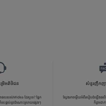
្រើអតិថិជន
សំនួរញឹកញា
ផលិតផលរបស់Midea ដែរឬទេ? ផ្នែក
ស្វែងរកចម្លើយអំពីរបៀបដំឡើងផលិ
ីនេះផ្តល់នូវដំណោះស្រាយផ្សេងៗ
ក៏ដូចជាក