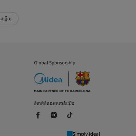
កចម្លើយ
Global Sponsorship
ទំនាក់ទំនងមកកាន់យើង
Simply ideal