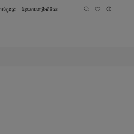
ស់ក្នុងផ្ទះ
ជំនួយការបម្រើអតិថិជន