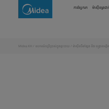
ចង្រ្កានហ្គាស
ការស្វែករក
ម៉ាស៊ីនត្រជាក
Midea KH
ឧបករណ៍ប្រើប្រាស់ក្នុងផ្ទះបាយ
ម៉ាស៊ីនបឺតផ្សែង និង ចង្ក្រានអគ្គិ