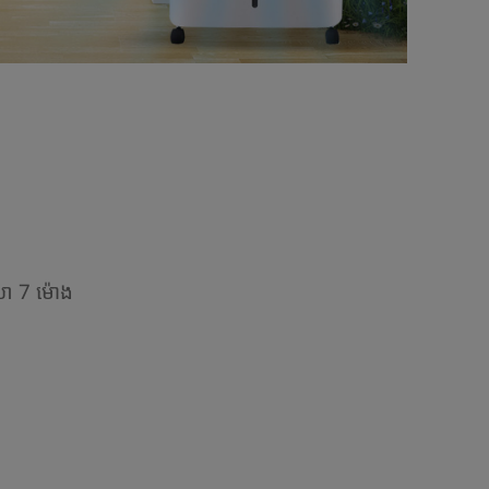
ា 7 ម៉ោង