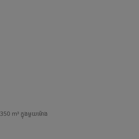
 350 m³ ក្នុងមួយម៉ោង