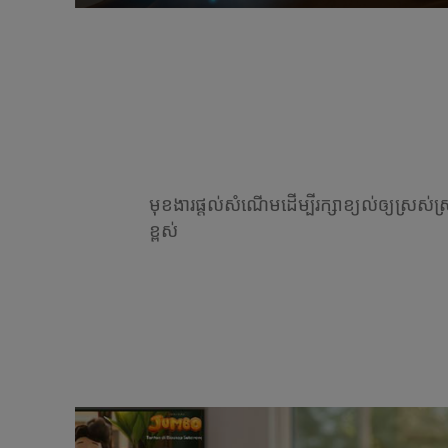
មុខងារផ្តល់សំណើមដើម្បីរក្សាខ្យល់ឲ្យស្រស
ខ្ពស់