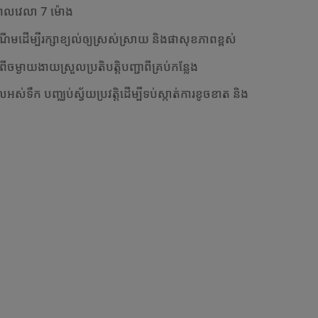
េលវេលា 7 ម៉ោង
ណើមដើម្បីរក្សាខ្យល់ឲ្យស្រស់ស្រាយ និងផាសុខភាពខ្ពស់
ីចម្ងាយងាយស្រួលប្រតិបត្តិបញ្ជាពីគ្រប់កន្លែង
លអស់ទឹក បញ្ឈប់ស្វ័យប្រវត្តិដើម្បីទប់ស្កាត់ការខូចខាត និង