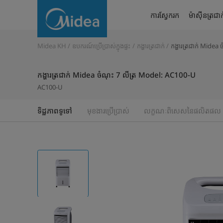
កង្ហារ
ការស្វែករក
ម៉ាស៊ីនត្រជាក
ត្រជាក់
Midea
Midea KH
ឧបករណ៍ប្រើប្រាស់ក្នុងផ្ទះ
កង្ហារត្រជាក់
កង្ហារត្រជាក់ Midea
ចំណុះ
កង្ហារត្រជាក់ Midea ចំណុះ 7 លីត្រ Model: AC100-U
7
AC100-U
លីត្រ
ទិដ្ឋភាពទូទៅ
មុខងារប្រើប្រាស់
លក្ខណៈពិសេសនៃផលិតផល
Model:
AC100-
U