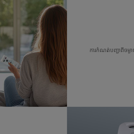
ការកំណត់បញ្ជាពីចម្ងា