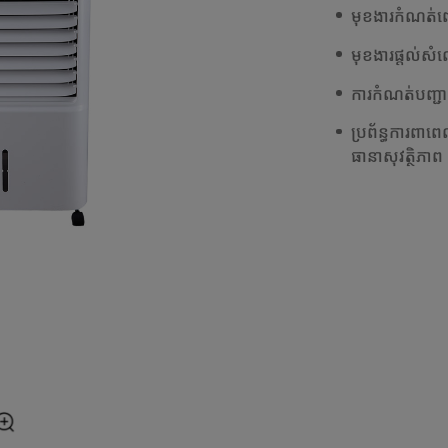
មុខងារកំណត់ព
មុខងារផ្តល់សំ
ការកំណត់បញ្ជាព
ប្រព័ន្ធការពាពេ
ធានាសុវត្ថិភាព