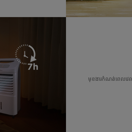
មុខងារកំណត់ពេលវេល