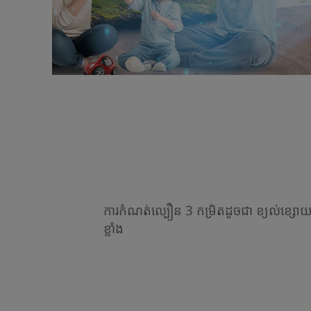
ការកំណត់ល្បឿន 3 កម្រិតដូចជា ខ្យល់ខ្សោយ
ខ្លាំង