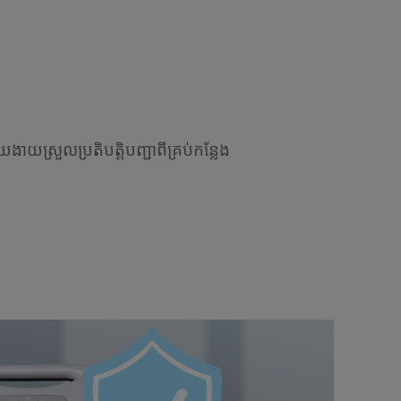
យងាយស្រួលប្រតិបត្តិបញ្ជាពីគ្រប់កន្លែង