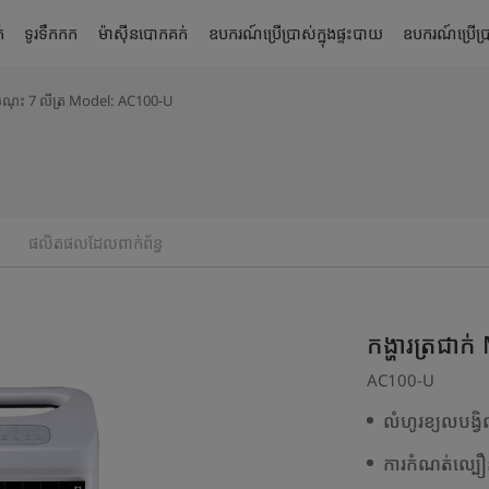
់
ទូរទឹកកក
ម៉ាស៊ីនបោកគក់
ឧបករណ៍ប្រើប្រាស់ក្នុងផ្ទះបាយ
ឧបករណ៍ប្រើប្រា
 ចំណុះ 7 លីត្រ Model: AC100-U
ផលិតផលដែលពាក់ព័ន្ធ
កង្ហារត្រជា
AC100-U
លំហូរខ្យលបង្វ
ការកំណត់ល្បឿន 