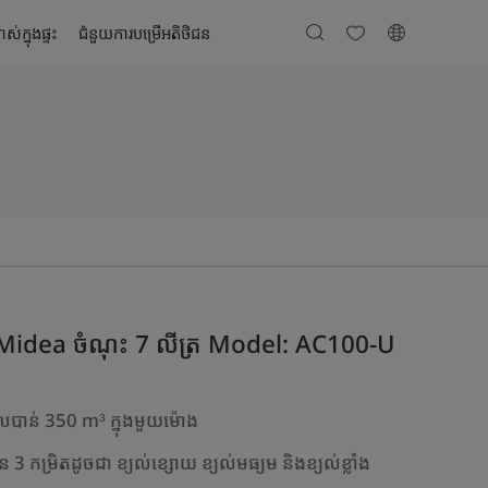
ស់ក្នុងផ្ទះ
ជំនួយការបម្រើអតិថិជន
ក់ Midea ចំណុះ 7 លីត្រ Model: AC100-U
ិលបាន់ 350 m³ ក្នុងមួយម៉ោង
3 កម្រិតដូចជា ខ្យល់ខ្សោយ ខ្យល់មធ្យម និងខ្យល់ខ្លាំង