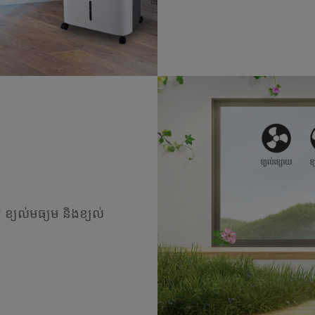
 ខ្យល់មធ្យម និងខ្យល់