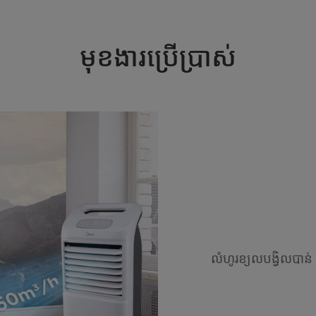
មុខងារប្រើប្រាស់
លំហូរខ្យលបង្វិលបាន់