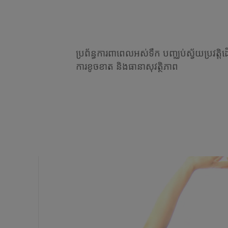
ប្រព័ន្ធការពាពេលអស់ទឹក បញ្ឈប់ស្វ័យប្រវត្តិដើ
ការខូចខាត និងធានាសុវត្ថិភាព