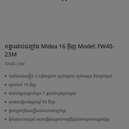
កង្ហារជាប់ជញ្ជាំង Midea 16 អ៊ីញ Model: FW40-
23M
FW40-23M
ការកំណត់ល្បឿន 3 កម្រិតដូចជា ខ្យល់ខ្សោយ ខ្យល់មធ្យម និងខ្យល់ខ្ពស់
ស្លាបទំហំ 16 អ៊ីញ
រចនាជាមួយស្លាបចំនួន 7 ផ្តលលំហូរ់ខ្យល់ស្ងាត់
មុខងារបង្វិលរ៉េឆ្វេងស្តាំ 85 ដឺក្រេ
ផ្លាស់ប្តុរកម្រិតល្បឿនដោយការទាញខ្សែរ
ម៉ូទ័រគុណភាពខ្ពស់ រចនាឡើងសម្រាប់ការប្រើប្រាស់អាយុកាលយូរអង្វែង