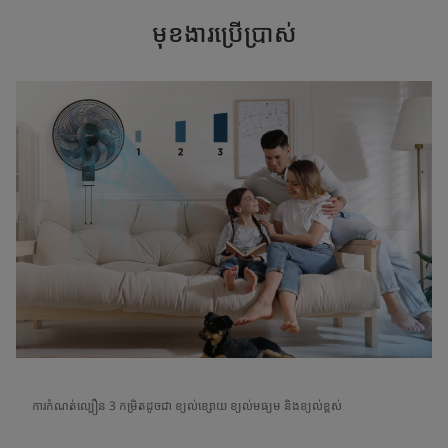
មុខងារប្រើប្រាស់
ការកំណត់ល្បឿន 3 កម្រិតដូចជា ខ្យល់ខ្សោយ ខ្យល់មធ្យម និងខ្យល់ខ្ពស់