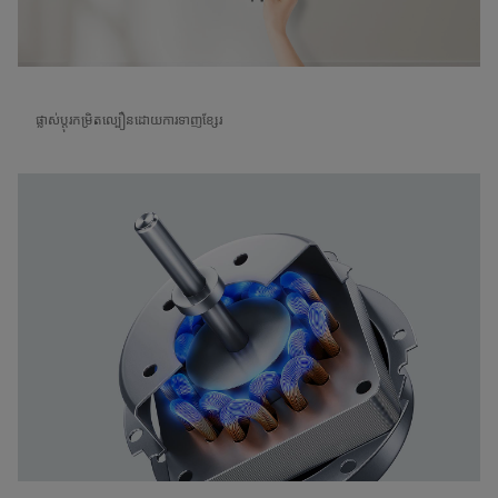
ផ្លាស់ប្តុរកម្រិតល្បឿនដោយការទាញខ្សែរ