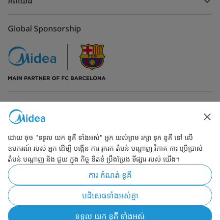
អំពីយើង
Global Sponsorship
ទំនាក់ទំនងមកកាន់យើង
ដោយ ចុច "ទទួល យក ខូគី ទាំងអស់" អ្នក យល់ព្រម រក្សា ទុក ខូគី នៅ លើ
ឧបករណ៍ របស់ អ្នក ដើម្បី បង្កើន ការ រុករក តំបន់ បណ្ដាញ វិភាគ ការ ប្រើប្រាស់
តំបន់ បណ្ដាញ និង ជួយ ក្នុង កិច្ច ខិតខំ ប្រឹងប្រែង ទីផ្សារ របស់ យើង។
Simply ideal
ការ កំណត់ ខូគី
រក្សាកម្មសិទ្ធ 2026 ដោយMidea. ក្រុមហ៊ុនសូមរក្សាកម្មសិទ្ធក្នុងការកែប្រែ
បដិសេធទាំងអស់គ្នា
ឯកជនភាព
លក្ខខណ្ឌទូទៅ
Cookie Consent
ទទួល យក ខូគី ទាំងអស់