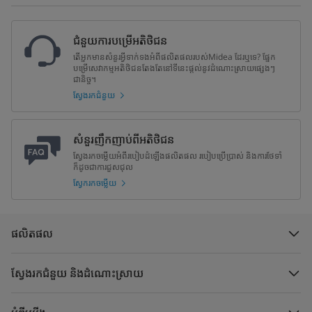
ជំនួយការបម្រើអតិថិជន
តើអ្នកមានសំនួរអ្វីទាក់ទងអំពីផលិតផលរបស់Midea ដែរឬទេ? ផ្នែក
បម្រើសេវាកម្មអតិថិជនតែងតែនៅទីនេះផ្តល់នូវដំណោះស្រាយផ្សេងៗ
ជានិច្ច។
ស្វែងរកជំនួយ
សំនួរញឹកញាប់ពីអតិថិជន
ស្វែងរកចម្លើយអំពីរបៀបដំឡើងផលិតផល របៀបប្រើប្រាស់ និងការថែទាំ
ក៏ដូចជាការជួសជុល
ស្វែករកចម្លើយ
ផលិតផល
ស្វែងរកជំនួយ និងដំណោះស្រាយ