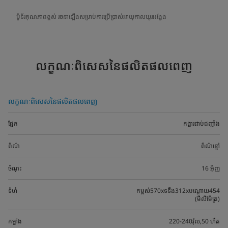
ម៉ូទ័រគុណភាពខ្ពស់ រចនាឡើងសម្រាប់ការប្រើប្រាស់អាយុកាលយូរអង្វែង
លក្ខណៈពិសេសនៃផលិតផលពេញ
លក្ខណៈពិសេសនៃផលិតផលពេញ
ផ្នែក
កង្ហារជាប់ជញ្ជាំង
ព័ណ៌
ព័ណ៌ខ្មៅ
ចំណុះ
16 អ៊ីញ
ទំហំ
កម្ពស់570xទទឹង312xបណ្តោយ454
(មីលីម៉ែត្រ)
កម្លាំង
220-240វ៉ុល,50 ហឺត