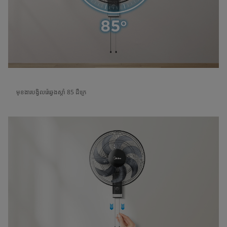
មុខងារបង្វិលរ៉េឆ្វេងស្តាំ 85 ដឺក្រេ