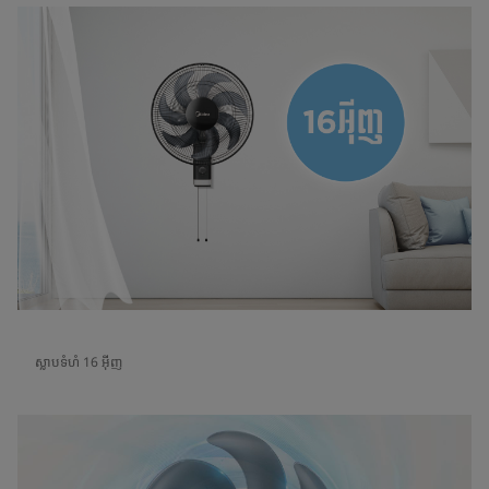
ស្លាបទំហំ 16 អ៊ីញ