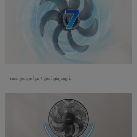
រចនាជាមួយស្លាបចំនួន 7 ផ្តលលំហូរ់ខ្យល់ស្ងាត់