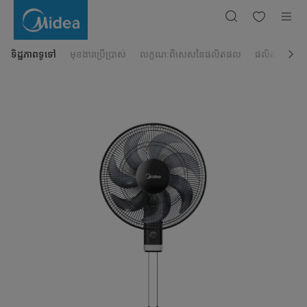
កង្ហារ
ជាប់
ជញ្ជាំង
Midea
16
អ៊ីញ
ទិដ្ឋភាពទូទៅ
មុខងារប្រើប្រាស់
លក្ខណៈពិសេសនៃផលិតផល
ផលិតផលដែលពា
Model:
FW40-
23M