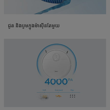
ជូត និងបូមក្នុងម៉ាស៊ីនតែមួយ