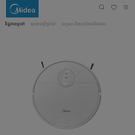
ម៉ាស៊ីនបូម
ធូលី
ចល័ត
ឆ្លាតវៃ
Midea
MVC-
ទិដ្ឋភាពទូទៅ
មុខងារប្រើប្រាស់
លក្ខណៈពិសេសនៃផលិតផល
i5C