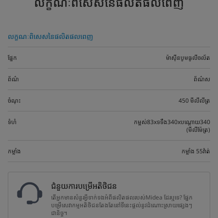
លក្ខណៈពិសេសនៃផលិតផលពេញ
លក្ខណៈពិសេសនៃផលិតផលពេញ
ផ្នែក
ម៉ាស៊ីនបូមធូលីចល័ត
ព័ណ៌
ព័ណ៌ស
ចំណុះ
450 មីលីលីត្រ
ទំហំ
កម្ពស់83xទទឹង340xបណ្តោយ340
(មីលីម៉ែត្រ)
កម្លាំង
កម្លាំង​ 55វ៉ាត់
ជំនួយការបម្រើអតិថិជន
តើអ្នកមានសំនួរអ្វីទាក់ទងអំពីផលិតផលរបស់Midea ដែរឬទេ? ផ្នែក
បម្រើសេវាកម្មអតិថិជនតែងតែនៅទីនេះផ្តល់នូវដំណោះស្រាយផ្សេងៗ
ជានិច្ច។