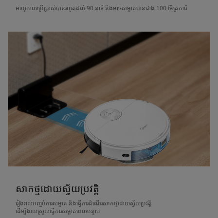
អាយុកាលប្រើប្រាស់បានរហូតដល់ 90 នាទី និងអាចសម្អាតបានជាង 100 ម៉ែត្រការ៉េ
សាកថ្មដោយស្វ័យប្រវត្តិ
រៀងរាល់បញ្ចប់ការសម្អាត និងធ្វើការដំណើរសាកថ្មដោយស្វ័យប្រវត្តិ
ដើម្បីងាយស្រួលធ្វើការសម្អាតពេលបន្ទាប់