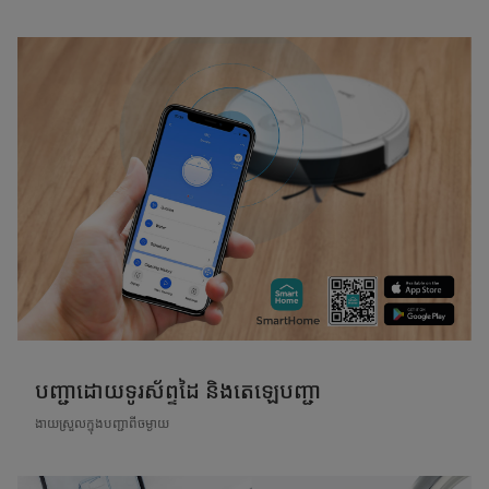
បញ្ជាដោយទូរស័ព្ទដៃ និងតេឡេបញ្ជា
ងាយស្រួលក្នុងបញ្ជាពីចម្ងាយ