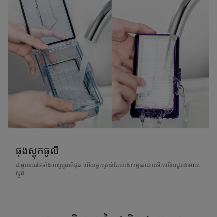
ធុងស្តុកធូលី
ជាមួយការថែទាំងាយស្រួលបំផុត ហើយអ្នកគ្រាន់តែលាងសម្អាតដោយទឹកហើយជូតវាអោយ
ស្ងួត