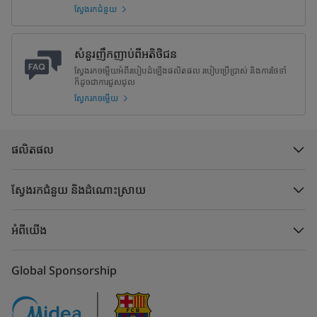
ស្វែងរកជំនួយ
សំនួរញឹកញាប់ពីអតិថិជន
ស្វែងរកចម្លើយអំពីរបៀបដំឡើងផលិតផល របៀបប្រើប្រាស់ និងការថែទាំ
ក៏ដូចជាការជួសជុល
ស្វែករកចម្លើយ
ផលិតផល
ស្វែងរកជំនួយ និងដំណោះស្រាយ
អំពីយើង
Global Sponsorship