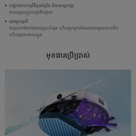
បញ្ជាដោយកម្មវិធីទូរស័ព្ទដៃ និងតេឡេបញ្ជា
ងាយស្រួលក្នុងបញ្ជាពីចម្ងាយ
ធុងស្តុកធូលី
ជាមួយការថែទាំងាយស្រួលបំផុត ហើយអ្នកគ្រាន់តែលាងសម្អាតដោយទឹក
ហើយជូតវាអោយស្ងួត
មុខងារប្រើប្រាស់