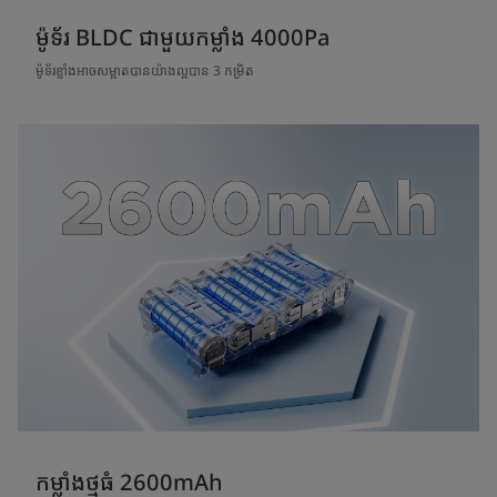
ម៉ូទ័រ BLDC ជាមួយកម្លាំង 4000Pa
ម៉ូទ័រខ្លាំងអាចសម្អាតបានយ៉ាងល្អបាន 3 កម្រិត
កម្លាំងថ្មធំ 2600mAh