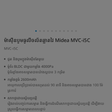
ម៉ាស៊ីនបូមធូលីចល័តឆ្លាតវៃ Midea MVC-i5C
MVC-i5C
ជូត និងបូមក្នុងម៉ាស៊ីនតែមួយ
ម៉ូទ័រ BLDC ជាមួយកម្លាំង 4000Pa
ម៉ូទ័រខ្លាំងអាចសម្អាតបានយ៉ាងល្អបាន 3 កម្រិត
កម្លាំងថ្មធំ 2600mAh
អាយុកាលប្រើប្រាស់បានរហូតដល់ 90 នាទី និងអាចសម្អាតបានជាង 100 ម៉ែ
ត្រការ៉េ
សាកថ្មដោយស្វ័យប្រវត្តិ
រៀងរាល់បញ្ចប់ការសម្អាត និងធ្វើការដំណើរសាកថ្មដោយស្វ័យប្រវត្តិ ដើម្បីងាយ
ស្រួលធ្វើការសម្អាតពេលបន្ទាប់