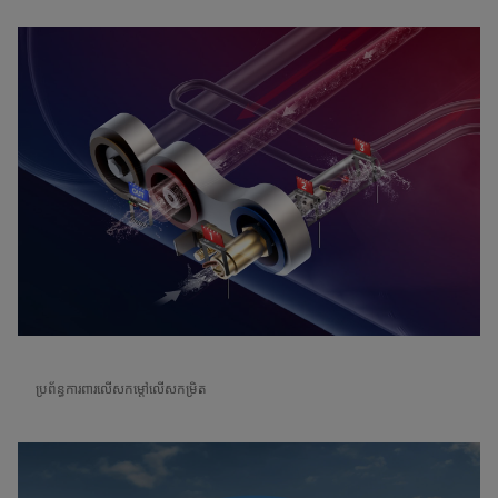
ប្រព័ន្ធការពារលើសកម្តៅលើសកម្រិត