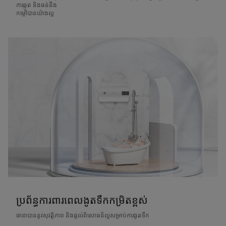
ការឆ្កូត និងធន់នឹង
កម្តៅបានយ៉ាងល្អ
ប្រព័ន្ធការពារពេលងូតទឹកកម្រិតខ្ពស់
ធានាបាននូវសុវត្ថិភាព និងផ្តល់ពិសោធន៏ល្អសម្រាប់ការងូតទឹក