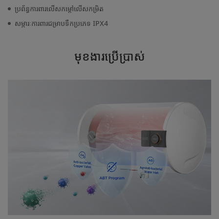
ប្រព័ន្ធការពារលើសកម្តៅលើសកម្រិត
សម្ភារៈការពារជម្រាបទឹកប្រភេទ IPX4
មុខងារប្រើប្រាស់