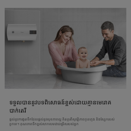
ទទួលបាននូវបទពិសោធន៍ខ្ពស់ដោយគ្មានមេរោគ
បាក់តេរី
ផ្តល់នូវការងូតទឹកដែលផ្តល់នូវសុខភាពល្អ គិតគូរពីសុវត្ថិភាពកូនក្មេង និងស្បែករបស់
ពួកគេ។ គុណភាពទឹកខ្ពស់សាកសមជាជម្រើសរបស់អ្នក