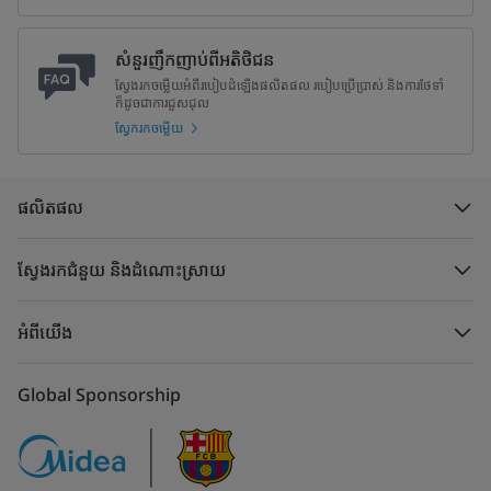
សំនួរញឹកញាប់ពីអតិថិជន
ស្វែងរកចម្លើយអំពីរបៀបដំឡើងផលិតផល របៀបប្រើប្រាស់ និងការថែទាំ
ក៏ដូចជាការជួសជុល
ស្វែករកចម្លើយ
ផលិតផល
ស្វែងរកជំនួយ និងដំណោះស្រាយ
អំពីយើង
Global Sponsorship