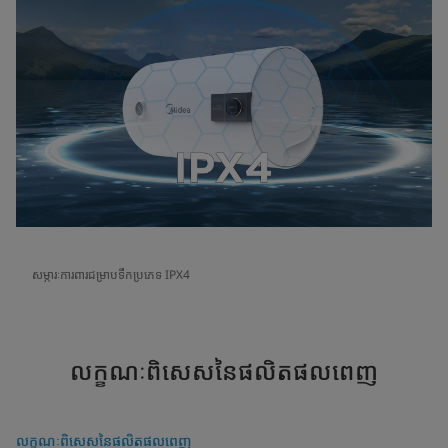
សម្ភារៈការពារជម្រាបទឹកប្រភេទ IPX4
លក្ខណៈពិសេសនៃផលិតផលពេញ
លក្ខណៈពិសេសនៃផលិតផលពេញ