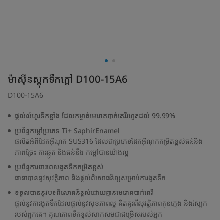
ម៉ាស៊ីនស្តុកទឹកក្តៅ D100-15A6
D100-15A6
ផ្តល់លំហូរទឹកខ្លាំង ដែលកម្ចាត់មេរោគបាក់តេរីរហូតដល់ 99.99%
ប្រព័ន្ធកម្តៅប្រភេទ Ti+ SaphirEnamel
ផលិតអំពីដែកអ៊ីណុក SUS316 ដែលជាប្រភេទដែកអ៊ីណុកកម្រិតខ្ពស់ធន់នឹង
ភាពច្រែះ ការឆ្កូត និងធន់នឹង កម្តៅបានយ៉ាងល្អ
ប្រព័ន្ធការពារពេលងូតទឹកកម្រិតខ្ពស់
ធានាបាននូវសុវត្ថិភាព និងផ្តល់ពិសោធន៏ល្អសម្រាប់ការងូតទឹក
ទទួលបាននូវបទពិសោធន៍ខ្ពស់ដោយគ្មានមេរោគបាក់តេរី
ផ្តល់នូវការងូតទឹកដែលផ្តល់នូវសុខភាពល្អ គិតគូរពីសុវត្ថិភាពកូនក្មេង និងស្បែក
របស់ពួកគេ។ គុណភាពទឹកខ្ពស់សាកសមជាជម្រើសរបស់អ្នក