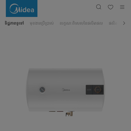
ម៉ាស៊ីន
ស្តុក
ទឹក
ក្តៅ
D100-
15A6
ទិដ្ឋភាពទូទៅ
មុខងារប្រើប្រាស់
លក្ខណៈពិសេសនៃផលិតផល
ផលិតផលដែលពា