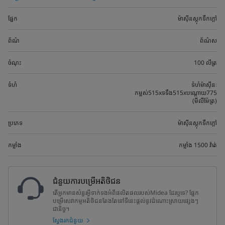
ផ្នែក
ម៉ាស៊ីនស្តុកទឹកក្តៅ
ព័ណ៌
ព័ណ៌ស
ចំណុះ
100​ លីត្រ
ទំហំ
ទំហំម៉ាស៊ីនៈ
កម្ពស់515xទទឹង515xបណ្តោយ775
(មីលីម៉ែត្រ)
ប្រភេទ
ម៉ាស៊ីនស្តុកទឹកក្តៅ
កម្លាំង
កម្លាំង​​ 1500​ វ៉ាត់
ជំនួយការបម្រើអតិថិជន
តើអ្នកមានសំនួរអ្វីទាក់ទងអំពីផលិតផលរបស់Midea ដែរឬទេ? ផ្នែក
បម្រើសេវាកម្មអតិថិជនតែងតែនៅទីនេះផ្តល់នូវដំណោះស្រាយផ្សេងៗ
ជានិច្ច។
ស្វែងរកជំនួយ