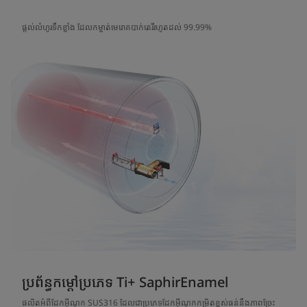
ផ្តល់លំហូរទឹកខ្លាំង ដែលកម្ចាត់មេរោគបាក់តេរីរហូតដល់ 99.99%
ប្រព័ន្ធកម្តៅប្រភេទ Ti+ SaphirEnamel
ផលិតអំពីដែកអ៊ីណុក SUS316 ដែលជាប្រភេទដែកអ៊ីណុកកម្រិតខ្ពស់ធន់នឹងភាពច្រែះ