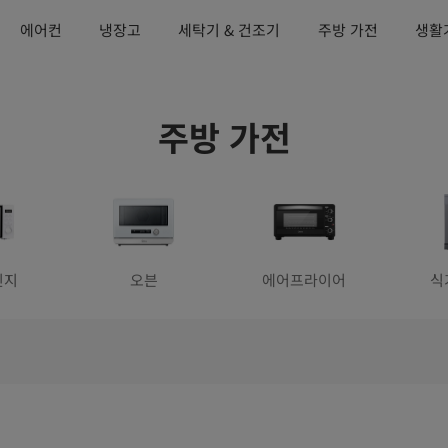
에어컨
냉장고
세탁기 & 건조기
주방 가전
생활
주방 가전
인지
오븐
에어프라이어
식