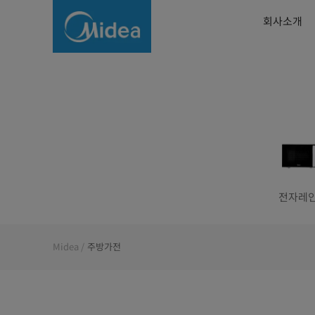
주
회사소개
방
가
전
전자레
Midea
주방가전