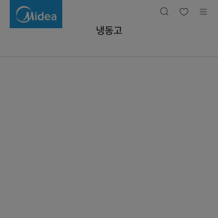
냉
동
고
냉동고