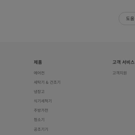
도움
제품
고객 서비스
에어컨
고객지원
세탁기 & 건조기
냉장고
식기세척기
주방가전
청소기
공조기기