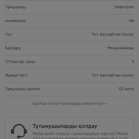
Тұмшапеш
Электрлік
конвекция
Иә
Түсі
Тот баспайтын болат
Басқару
Механикалық
Оттықтар саны
5
Жұмыс беті
Тот баспайтын болат
Тұмшапеш көлемі
121 литр
Тор материалы
Шойын
Барлық сипаттамаларды кеңейтіңіз
Беттерді электрлік тұтандыру
Бар
Тұтынушыларды қолдау
Тұмшапештегі газ бақылау
Иә
Midea өнімі туралы сұрақтарыңыз бар ма? Midea
тұтынушыларға қызмет көрсету көмектесу үшін