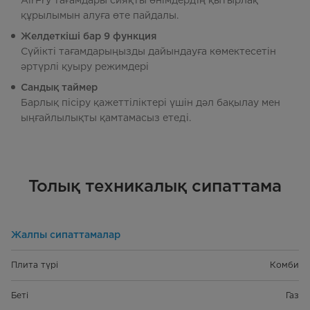
AirFry тағамдары сияқты өнімдердің қытырлақ
құрылымын алуға өте пайдалы.
Желдеткіші бар 9 функция
Сүйікті тағамдарыңызды дайындауға көмектесетін
әртүрлі қуыру режимдері
Сандық таймер
Барлық пісіру қажеттіліктері үшін дәл бақылау мен
ыңғайлылықты қамтамасыз етеді.
Толық техникалық сипаттама
Жалпы сипаттамалар
Плита түрі
Комби
Беті
Газ