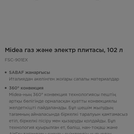
Midea газ және электр плитасы, 102 л
FSC-901EX
SABAF жанарғысы
Италиядан әкелінген жоғары сапалы материалдар
360° конвекция
Midea-ның 360° конвекция технологиясы пештің
артқы бөлігінде орналасқан қуатты конвекциялы
желдеткішті пайдаланады. Бұл шешім жылудың
тағамның айналасында біркелкі таралуын қамтамасыз
етіп, біркелкі пісіру мен қызаруды қолдайды. Бұл
технология қуырылған ет, бәліш, нан-тоқаш және