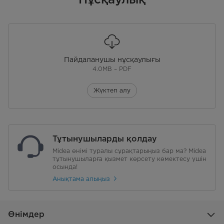
Пайдаланушы нұсқаулығы
4.0MB – PDF
Жүктеп алу
Тұтынушыларды қолдау
Midea өнімі туралы сұрақтарыңыз бар ма? Midea
тұтынушыларға қызмет көрсету көмектесу үшін
осында!
Анықтама алыңыз
Өнімдер