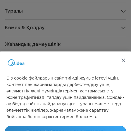
Туралы
Көмек & Қолдау
Жаһандық демеушілік
Біз cookie файлдарын сайт тиімді жұмыс істеуі үшін,
контент пен жарнамаларды дербестендіру үшін,
әлеуметтік желі мүмкіндіктерімен қамтамасыз ету
Бізге қосылыңыз
және трафигімізді талдау үшін пайдаланамыз. Сондай-
ақ біздің сайтты пайдалануыңыз туралы мәліметтерді
әлеуметтік желілер, жарнамалау және сараптау
бойынша біздің серіктестермен бөлісеміз.
Simply ideal