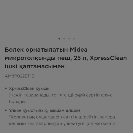
Бөлек орнатылатын Midea
микротолқынды пеш, 25 л, XpressClean
ішкі қаптамасымен
AM8P022ET-B
XpressClean қуысы
Жеңіл тазаланады, төгілгенді оңай сүртіп алуға
болады.
Үлкен қуыстылық, ықшам өлшем
"Корпустың өлшемдерін сәтті кішірейтіп, камера
көлемін таңғаларлықтай үлкейтуге қол жеткізілді."