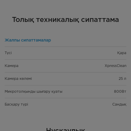
Толық техникалық сипаттама
Жалпы сипаттамалар
Түсі
Қара
Камера
XpressClean
Камера көлемі
25 л
Микротолқынды шығару қуаты
800Вт
Басқару түрі
Сандық
Нұсқаулық