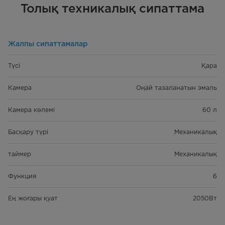
Толық техникалық сипаттама
Жалпы сипаттамалар
Түсі
Қара
Камера
Оңай тазаланатын эмаль
Камера көлемі
60 л
Басқару түрі
Механикалық
таймер
Механикалық
Функция
6
Ең жоғары қуат
2050Вт