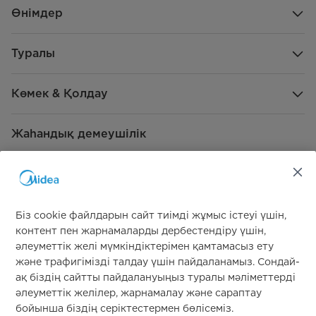
Өнімдер
Туралы
Көмек & Қолдау
Жаһандық демеушілік
Біз cookie файлдарын сайт тиімді жұмыс істеуі үшін,
контент пен жарнамаларды дербестендіру үшін,
әлеуметтік желі мүмкіндіктерімен қамтамасыз ету
Бізге қосылыңыз
және трафигімізді талдау үшін пайдаланамыз. Сондай-
ақ біздің сайтты пайдалануыңыз туралы мәліметтерді
әлеуметтік желілер, жарнамалау және сараптау
бойынша біздің серіктестермен бөлісеміз.