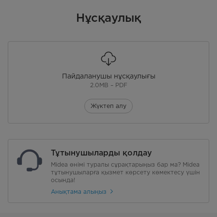
Нұсқаулық
Пайдаланушы нұсқаулығы
2.0MB – PDF
Жүктеп алу
Тұтынушыларды қолдау
Midea өнімі туралы сұрақтарыңыз бар ма? Midea
тұтынушыларға қызмет көрсету көмектесу үшін
осында!
Анықтама алыңыз