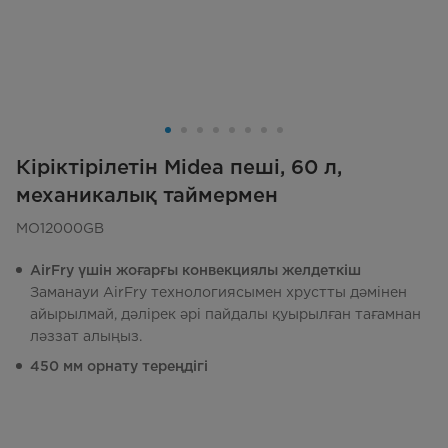
Кіріктірілетін Midea пеші, 60 л,
механикалық таймермен
MO12000GB
AirFry үшін жоғарғы конвекциялы желдеткіш
Заманауи AirFry технологиясымен хрустты дәмінен
айырылмай, дәлірек әрі пайдалы қуырылған тағамнан
ләззат алыңыз.
450 мм орнату тереңдігі