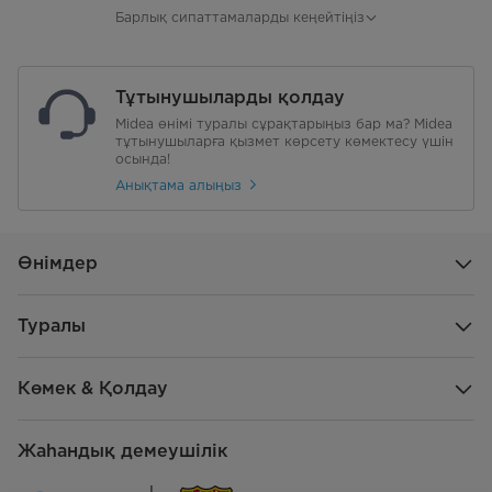
Энергия тұтыну (кВт·сағ24 сағ)
1,21 кВт·сағ24 сағ
Барлық сипаттамаларды кеңейтіңіз
Энергия тұтыну (кВт·сағжыл)
442 кВт·сағжыл
Тұтынушыларды қолдау
Энергия үнемділігі класы
A+
Midea өнімі туралы сұрақтарыңыз бар ма? Midea
тұтынушыларға қызмет көрсету көмектесу үшін
Жалпы көлемі, л
осында!
568
Анықтама алыңыз
Мұздатқыш бөлігінің жалпы
195
көлемі, л
Өнімдер
Суытқыш бөлік жалпы көлемі, л
373
Пайдалы көлемі, л
530
Туралы
Мұздатқыш бөліктің пайдалы
175
Көмек & Қолдау
көлемі, л
Суытқыш бөліктің пайдалы
355
Жаһандық демеушілік
көлемі, л