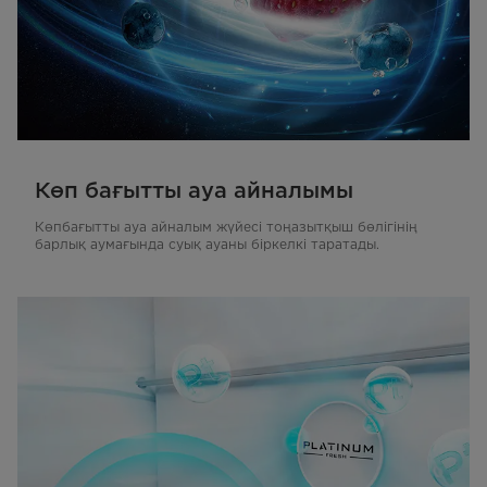
Көп бағытты ауа айналымы
Көпбағытты ауа айналым жүйесі тоңазытқыш бөлігінің
барлық аумағында суық ауаны біркелкі таратады.