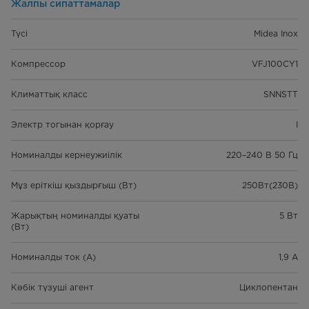
Жалпы сипаттамалар
Түсі
Midea Inox
Компрессор
VFJ100CY1
Климаттық класс
SNNSTT
Электр тогынан қорғау
I
Номиналды кернеужиілік
220–240 В 50 Гц
Мұз еріткіш қыздырғыш (Вт)
250Вт(230В)
Жарықтың номиналды қуаты
5 Вт
(Вт)
Номиналды ток (А)
1,9 А
Көбік түзуші агент
Циклопентан