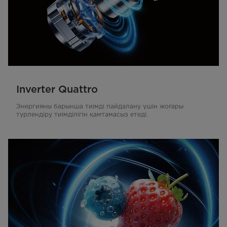
Inverter Quattro
Энергияны барынша тиімді пайдалану үшін жоғары
түрлендіру тиімділігін қамтамасыз етеді.