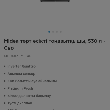
Midea төрт есікті тоңазытқышы, 530 л -
Сұр
MDRM691MIE46
Inverter Quattro
Ақылды сенсор
Көп бағытты ауа айналымы
Platinum Fresh
Ылғалдылықты бақылау
Түсті дисплей