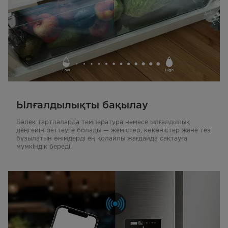
Ылғалдылықты бақылау
Бөлек тартпаларда температура немесе ылғалдылық
деңгейін реттеуге болады — жемістер, көкөністер және тез
бұзылатын өнімдерді ең қолайлы жағдайда сақтауға
мүмкіндік береді.