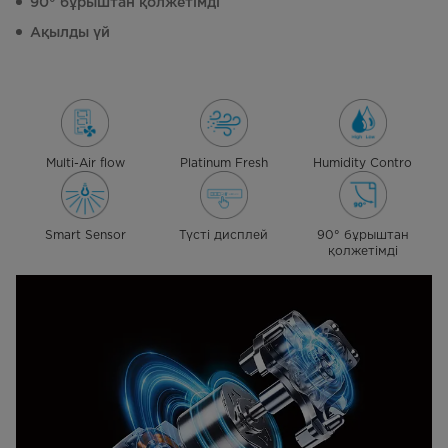
90° бұрыштан қолжетімді
Ақылды үй
Multi-Air flow
Platinum Fresh
Humidity Contro
Smart Sensor
Түсті дисплей
90° бұрыштан
қолжетімді