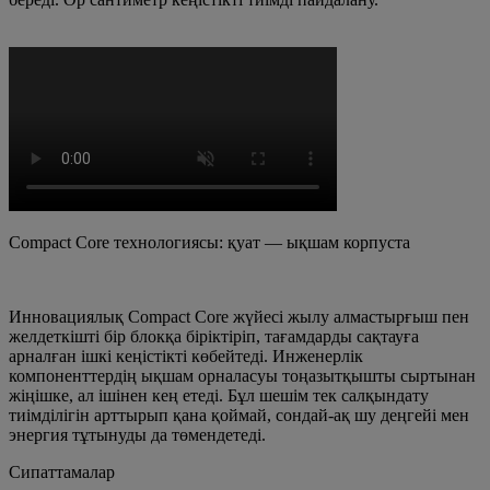
Compact Core технологиясы: қуат — ықшам корпуста
Инновациялық Compact Core жүйесі жылу алмастырғыш пен
желдеткішті бір блокқа біріктіріп, тағамдарды сақтауға
арналған ішкі кеңістікті көбейтеді. Инженерлік
компоненттердің ықшам орналасуы тоңазытқышты сыртынан
жіңішке, ал ішінен кең етеді. Бұл шешім тек салқындату
тиімділігін арттырып қана қоймай, сондай-ақ шу деңгейі мен
энергия тұтынуды да төмендетеді.
Сипаттамалар