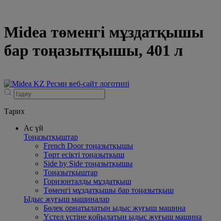
Midea төменгі мұздатқышы
бар тоңазытқышы, 401 л
Тарих
Ас үй
Тоңазытқыштар
French Door тоңазытқышы
Төрт есікті тоңазытқыш
Side by Side тоңазытқышы
Тоңазытқыштар
Горизонталды мұздатқыш
Төменгі мұздатқышы бар тоңазытқыш
Ыдыс жуғыш машиналар
Бөлек орнатылатын ыдыс жуғыш машина
Үстел үстіне қойылатын ыдыс жуғыш машина