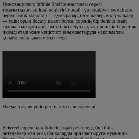
Инновациялық Infinite Shelf жиналмалы сөресі
тоңазытқыштың ішкі кеңістігін оңай түрлендіруге мүмкіндік
береді. Биік ыдыстар — құмыралар, бөтелкелер, кастрюльдер
— үшін орын босату қажет болса, сөренің бір бөлігін оңай
жылжытып қойсаңыз жеткілікті. Бұл сақтау процесін барынша
икемді етеді және кеңістікті ұйымдастыруда максималды
қолайлылық қамтамасыз етеді.
Икемді сақтау үшін реттелетін есік сөрелері
Есіктегі сөрелердің биіктігі оңай реттеледі, бұл биік
бөтелкелер мен ұсақ банкаларды орналастыруға мүмкіндік
береді. Әр сантиметр кеңістікті тиімді пайдалану.