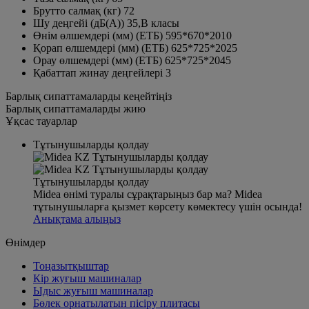
Брутто салмақ (кг)
72
Шу деңгейі (дБ(A))
35,B класы
Өнім өлшемдері (мм) (ЕТБ)
595*670*2010
Қорап өлшемдері (мм) (ЕТБ)
625*725*2025
Орау өлшемдері (мм) (ЕТБ)
625*725*2045
Қабаттап жинау деңгейлері
3
Барлық сипаттамаларды кеңейтіңіз
Барлық сипаттамаларды жию
Ұқсас тауарлар
Тұтынушыларды қолдау
Тұтынушыларды қолдау
Midea өнімі туралы сұрақтарыңыз бар ма? Midea
тұтынушыларға қызмет көрсету көмектесу үшін осында!
Анықтама алыңыз
Өнімдер
Тоңазытқыштар
Кір жуғыш машиналар
Ыдыс жуғыш машиналар
Бөлек орнатылатын пісіру плитасы