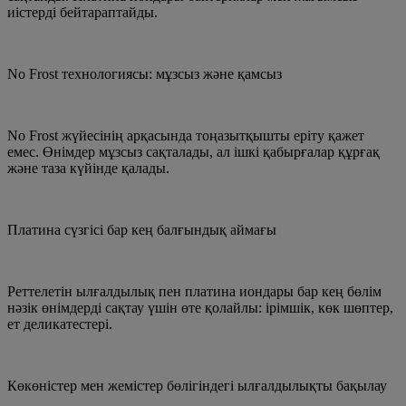
иістерді бейтараптайды.
No Frost технологиясы: мұзсыз және қамсыз
No Frost жүйесінің арқасында тоңазытқышты еріту қажет
емес. Өнімдер мұзсыз сақталады, ал ішкі қабырғалар құрғақ
және таза күйінде қалады.
Платина сүзгісі бар кең балғындық аймағы
Реттелетін ылғалдылық пен платина иондары бар кең бөлім
нәзік өнімдерді сақтау үшін өте қолайлы: ірімшік, көк шөптер,
ет деликатестері.
Көкөністер мен жемістер бөлігіндегі ылғалдылықты бақылау