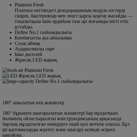
Platinum Fresh
Платина негізіндегі дезодорациялық модуль иістерді
сіңіріп, бактериялар мен зеңге қарсы қорғау жасайды —
тоңазытқыш ішін әрдайым таза әрі жағымды иісті етіп
ұстайды.
Define No.1 сыйымдылығы
Көпбағытты ауа айналымы
Суық аймақ
Аударылмалы сөре
Ішкі дисплей
Жұмсақ LED жарық
Platinum Fresh
Жұмсақ LED жарық
Define No.1 сыйымдылығы
180° ашылатын кең жәшіктер
180° бұрышта шығарылатын жәшіктері бар мұздатқыш
бөлімінің ойластырылған конструкциясының арқасында
барлық мұздатылған өнімдерге оңай қол жеткізе аласыз. Бұл
ірі қаптамаларды жүктеу және шығару кезінде әсіресе
ыңғайлы.