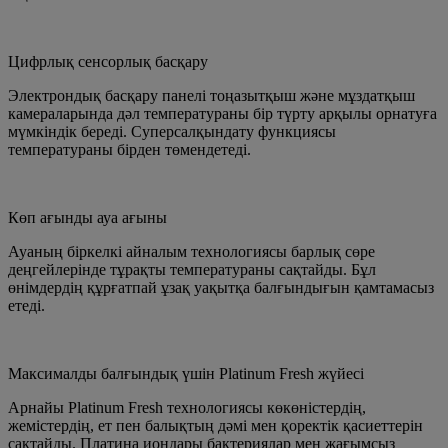
Цифрлық сенсорлық басқару
Электрондық басқару панелі тоңазытқыш және мұздатқыш
камераларында дәл температураны бір түрту арқылы орнатуға
мүмкіндік береді. Суперсалқындату функциясы
температураны бірден төмендетеді.
Көп ағынды ауа ағыны
Ауаның біркелкі айналым технологиясы барлық сөре
деңгейлерінде тұрақты температураны сақтайды. Бұл
өнімдердің құрғатпай ұзақ уақытқа балғындығын қамтамасыз
етеді.
Максималды балғындық үшін Platinum Fresh жүйесі
Арнайы Platinum Fresh технологиясы көкөністердің,
жемістердің, ет пен балықтың дәмі мен қоректік қасиеттерін
сақтайды. Платина иондары бактериялар мен жағымсыз