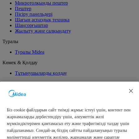
Микротолқынды пештер
Пештер
Пісіру панельдері
Шағын аспаздық техника
Шаңсорғыштар
Жылыту және салқындату
Туралы
Туралы Midea
Көмек & Қолдау
Тұтынушыларды қолдау
Жаһандық демеушілік
Бізге қосылыңыз
Біз cookie файлдарын сайт тиімді жұмыс істеуі үшін, контент пен
жарнамаларды дербестендіру үшін, әлеуметтік желі
мүмкіндіктерімен қамтамасыз ету және трафигімізді талдау үшін
пайдаланамыз. Сондай-ақ біздің сайтты пайдалануыңыз туралы
Simply ideal
Авторлық құқық 2026 Midea компаниясына тиесілі. Барлық
мәліметтерді әлеуметтік желілер, жарнамалау және сараптау