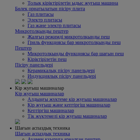
Толық кіріктірілетін ыдыс жуғыш машина
Бөлек орнатылатын пісіру плита
Газ плитасы
Электр плитасы
Газ және электр плитасы
Микротолқынды пештер
Жалғыз режимді микротолқынды пеш
Гриль функциясы бар микротолқынды пеш
Пештер
Микротолқынды функциясы бар шағын пеш
Кіріктірілетін пеш
Пісіру панельдері
Керамикалық пісіру панельдері
Индукциялық пісіру панельдері
Кір жуғыш машиналар
Кір жуғыш машиналар
Алдыңғы жүктеме кір жуғыш машиналар
Кір жуғыш және кептіргіш машиналар
Кептіргіш машиналар
Тік жүктемелі кір жуғыш машиналар
Шағын аспаздық техника
Шағын аспаздық техника
Ауамен қуыруға арналған пештер