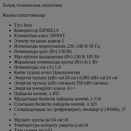
Толық техникалық сипаттама
Жалпы сипаттамалар
Түсі
Inox
Компрессор
DZ90Z1A
Климаттық класс
SNNST
Электр тогынан қорғау
I
Номиналды кернеужиілік
220–240 В 50 Гц
Номиналды қуат (Вт)
130 Вт
Мұз еріткіш қыздырғыш (Вт)
230 В 185 Вт
Жарықтың номиналды қуаты (Вт)
4±1 Вт
Номиналды ток (А)
1.4
Көбік түзуші агент
Циклопентан
Энергия тұтыну (кВт·сағ24 сағ)
0,983 кВт·сағ24 сағ
Энергия тұтыну (кВт·сағжыл)
359 кВт·сағжыл
Энергия үнемділігі класы
A++
Пайдалы көлемі, л
455
Мұздатқыш бөліктің пайдалы көлемі, л
134
Суытқыш бөліктің пайдалы көлемі, л
321
Салқындатқыш зат (рефрижерат), мөлшері (г)
R600a, 37
г
Мұздату қуаты (кг24 сағ)
8
Температура көтерілу уақыты (сағ)
8
Таза салмақ (кг)
65