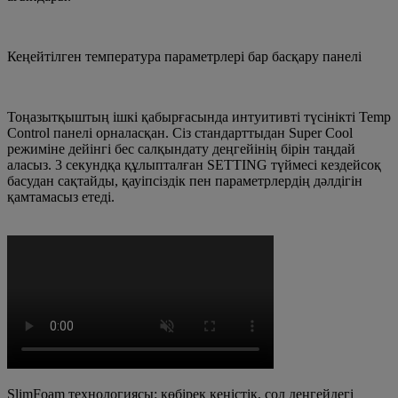
Кеңейтілген температура параметрлері бар басқару панелі
Тоңазытқыштың ішкі қабырғасында интуитивті түсінікті Temp
Control панелі орналасқан. Сіз стандарттыдан Super Cool
режиміне дейінгі бес салқындату деңгейінің бірін таңдай
аласыз. 3 секундқа құлыпталған SETTING түймесі кездейсоқ
басудан сақтайды, қауіпсіздік пен параметрлердің дәлдігін
қамтамасыз етеді.
SlimFoam технологиясы: көбірек кеңістік, сол деңгейдегі