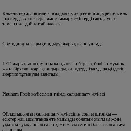
Көкөністер жәшігінде ылғалдылық деңгейін өзіңіз реттеп, көк
шөптерді, жидектерді және тамыржемістерді сақтау үшін
тамаша жағдай жасай аласыз.
Светодиодты жарықтандыру: жарық және үнемді
LED жарықтандыру тоңазытқыштың барлық бөлігін жұмсақ
және біркелкі жарықтандырады, өнімдерді іздеуді жеңілдетіп,
энергия тұтынуды азайтады.
Platinum Fresh жүйесімен тиімді салқындату жүйесі
Ойластырылған салқындату жүйесінің соңғы штрихы —
есіктер жиі ашылғанда өте маңызды болатын жылдам және
ұқыпты суық айналымын қамтамасыз ететін бағытталған ауа
ағындары.