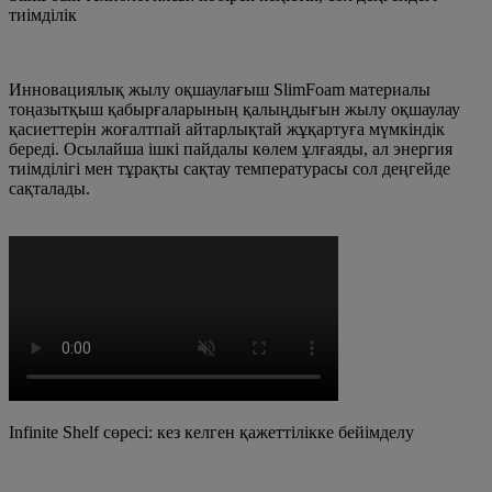
тиімділік
Инновациялық жылу оқшаулағыш SlimFoam материалы
тоңазытқыш қабырғаларының қалыңдығын жылу оқшаулау
қасиеттерін жоғалтпай айтарлықтай жұқартуға мүмкіндік
береді. Осылайша ішкі пайдалы көлем ұлғаяды, ал энергия
тиімділігі мен тұрақты сақтау температурасы сол деңгейде
сақталады.
Infinite Shelf сөресі: кез келген қажеттілікке бейімделу