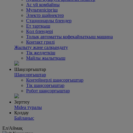
Ас үй комбайны
Mультипісіргіш
Электр шәйнектер
Стационарлы блендер
Ет тартқыш
Қол блендері
Толық автоматты кофеқайнатқыш машина
Контакт грилі
Жылыту және салқындату
Тік желдеткіш
Майлы жылытқыш
Шаңсорғыштар
Шаңсорғыштар
Контейнерлі шаңсорғыштар
Тік шаңсорғыштар
Робот шаңсорғыштар
Зерттеу
Midea туралы
Қолдау
Байланыс
Ел/Аймақ