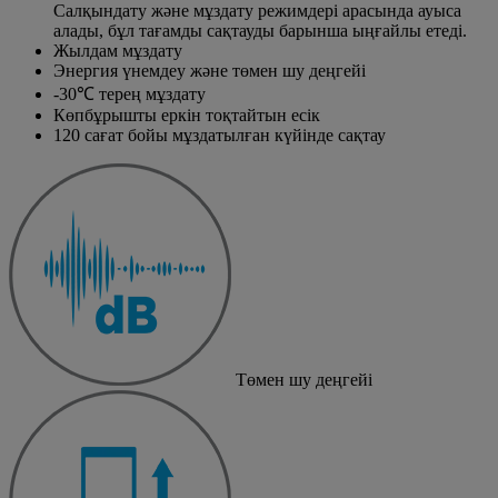
Салқындату және мұздату режимдері арасында ауыса
алады, бұл тағамды сақтауды барынша ыңғайлы етеді.
Жылдам мұздату
Энергия үнемдеу және төмен шу деңгейі
-30℃ терең мұздату
Көпбұрышты еркін тоқтайтын есік
120 сағат бойы мұздатылған күйінде сақтау
Төмен шу деңгейі