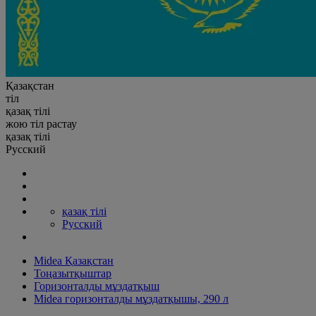
Қазақстан
тіл
қазақ тілі
жою
тіл
растау
қазақ тілі
Русский
қазақ тілі
Русский
Midea Қазақстан
Тоңазытқыштар
Горизонталды мұздатқыш
Midea горизонталды мұздатқышы, 290 л