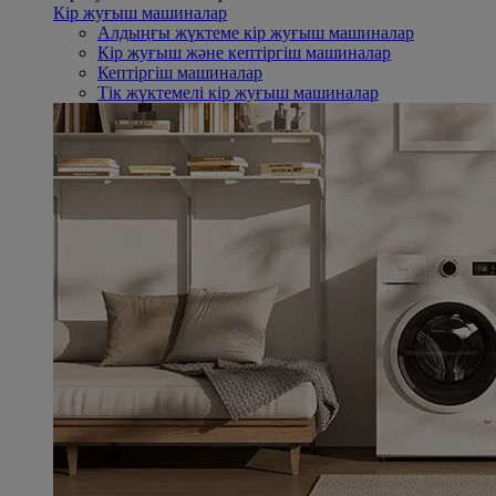
Кір жуғыш машиналар
Алдыңғы жүктеме кір жуғыш машиналар
Кір жуғыш және кептіргіш машиналар
Кептіргіш машиналар
Тік жүктемелі кір жуғыш машиналар