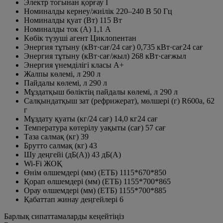
Электр тогынан қорғау
I
Номиналды кернеу/жиілік
220–240 В 50 Гц
Номиналды қуат (Вт)
115 Вт
Номиналды ток (А)
1,1 А
Көбік түзуші агент
Циклопентан
Энергия тұтыну (кВт·сағ/24 сағ)
0,735 кВт·сағ24 сағ
Энергия тұтыну (кВт·сағ/жыл)
268 кВт·сағжыл
Энергия үнемділігі класы
A+
Жалпы көлемі, л
290 л
Пайдалы көлемі, л
290 л
Мұздатқыш бөліктің пайдалы көлемі, л
290 л
Салқындатқыш зат (рефрижерат), мөлшері (г)
R600a, 62
г
Мұздату қуаты (кг/24 сағ)
14,0 кг24 сағ
Температура көтерілу уақыты (сағ)
57 сағ
Таза салмақ (кг)
39
Брутто салмақ (кг)
43
Шу деңгейі (дБ(A))
43 дБ(А)
Wi-Fi
ЖОҚ
Өнім өлшемдері (мм) (ЕТБ)
1115*670*850
Қорап өлшемдері (мм) (ЕТБ)
1155*700*865
Орау өлшемдері (мм) (ЕТБ)
1155*700*885
Қабаттап жинау деңгейлері
6
Барлық сипаттамаларды кеңейтіңіз