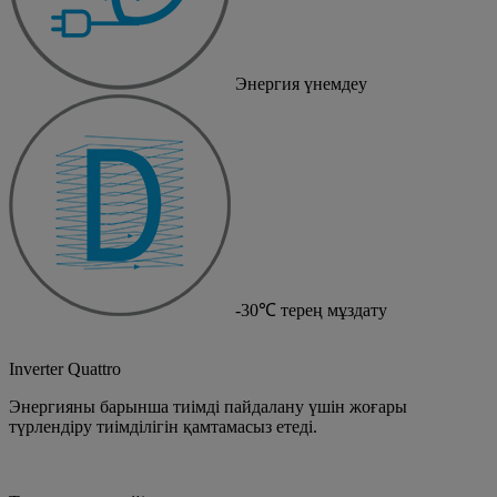
Энергия үнемдеу
-30℃ терең мұздату
Inverter Quattro
Энергияны барынша тиімді пайдалану үшін жоғары
түрлендіру тиімділігін қамтамасыз етеді.