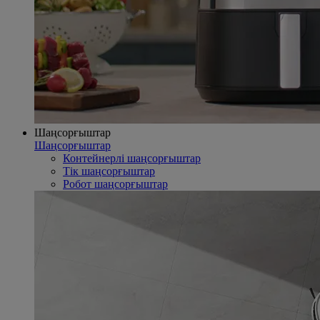
Шаңсорғыштар
Шаңсорғыштар
Контейнерлі шаңсорғыштар
Тік шаңсорғыштар
Робот шаңсорғыштар