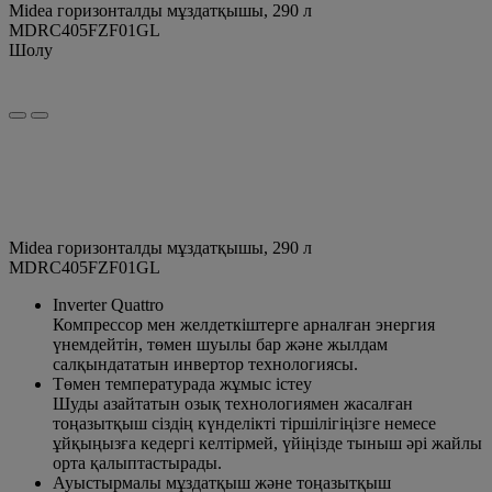
Midea горизонталды мұздатқышы, 290 л
MDRC405FZF01GL
Шолу
Midea горизонталды мұздатқышы, 290 л
MDRC405FZF01GL
Inverter Quattro
Компрессор мен желдеткіштерге арналған энергия
үнемдейтін, төмен шуылы бар және жылдам
салқындататын инвертор технологиясы.
Төмен температурада жұмыс істеу
Шуды азайтатын озық технологиямен жасалған
тоңазытқыш сіздің күнделікті тіршілігіңізге немесе
ұйқыңызға кедергі келтірмей, үйіңізде тыныш әрі жайлы
орта қалыптастырады.
Ауыстырмалы мұздатқыш және тоңазытқыш