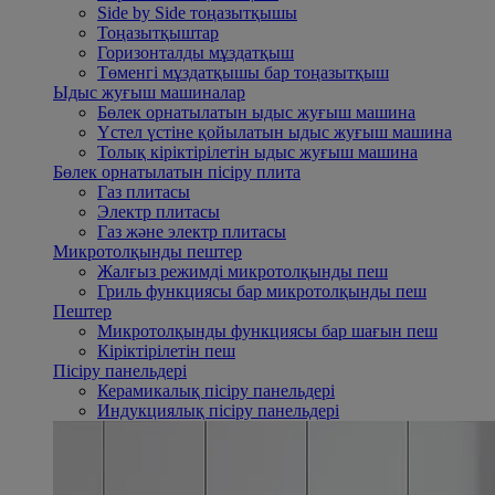
Side by Side тоңазытқышы
Тоңазытқыштар
Горизонталды мұздатқыш
Төменгі мұздатқышы бар тоңазытқыш
Ыдыс жуғыш машиналар
Бөлек орнатылатын ыдыс жуғыш машина
Үстел үстіне қойылатын ыдыс жуғыш машина
Толық кіріктірілетін ыдыс жуғыш машина
Бөлек орнатылатын пісіру плита
Газ плитасы
Электр плитасы
Газ және электр плитасы
Микротолқынды пештер
Жалғыз режимді микротолқынды пеш
Гриль функциясы бар микротолқынды пеш
Пештер
Микротолқынды функциясы бар шағын пеш
Кіріктірілетін пеш
Пісіру панельдері
Керамикалық пісіру панельдері
Индукциялық пісіру панельдері