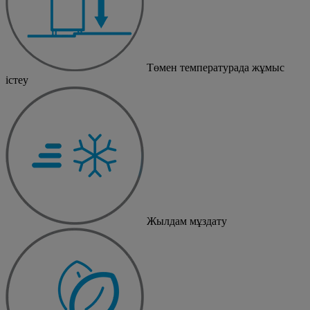
Төмен температурада жұмыс
істеу
Жылдам мұздату