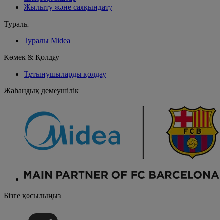
Жылыту және салқындату
Туралы
Туралы Midea
Көмек & Қолдау
Тұтынушыларды қолдау
Жаһандық демеушілік
Бізге қосылыңыз