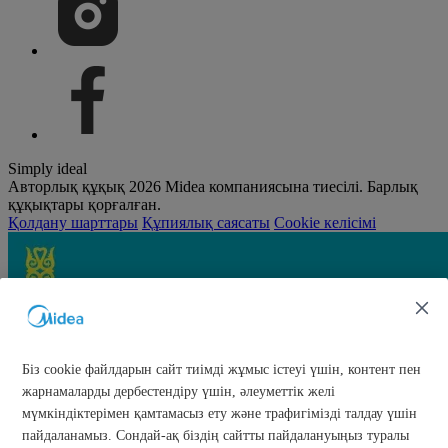
Simply ideal
Авторлық құқық 2026 Midea компаниясына тиесілі. Барлық
құқықтары қорғалған.
Қолдану шарттары
Құпиялық саясаты
Cookie келісімі
Біз cookie файлдарын сайт тиімді жұмыс істеуі үшін, контент пен
жарнамаларды дербестендіру үшін, әлеуметтік желі
мүмкіндіктерімен қамтамасыз ету және трафигімізді талдау үшін
пайдаланамыз. Сондай-ақ біздің сайтты пайдалануыңыз туралы