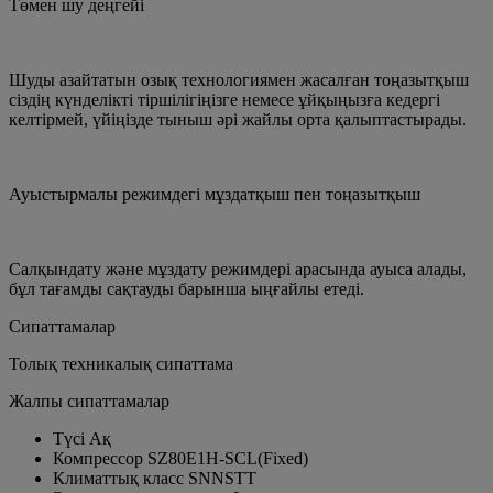
Төмен шу деңгейі
Шуды азайтатын озық технологиямен жасалған тоңазытқыш
сіздің күнделікті тіршілігіңізге немесе ұйқыңызға кедергі
келтірмей, үйіңізде тыныш әрі жайлы орта қалыптастырады.
Ауыстырмалы режимдегі мұздатқыш пен тоңазытқыш
Салқындату және мұздату режимдері арасында ауыса алады,
бұл тағамды сақтауды барынша ыңғайлы етеді.
Сипаттамалар
Толық техникалық сипаттама
Жалпы сипаттамалар
Түсі
Ақ
Компрессор
SZ80E1H-SCL(Fixed)
Климаттық класс
SNNSTT