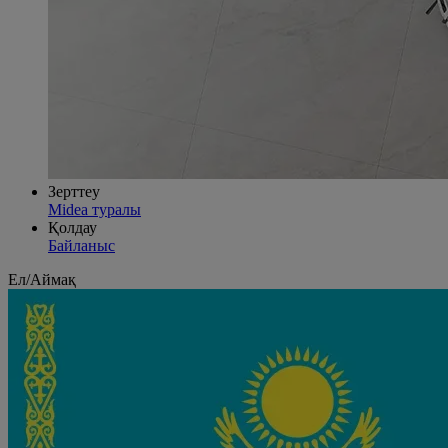
Зерттеу
Midea туралы
Қолдау
Байланыс
Ел/Аймақ