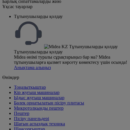
Барлық сипаттамаларды жию
Ұқсас тауарлар
Тұтынушыларды қолдау
Тұтынушыларды қолдау
Midea өнімі туралы сұрақтарыңыз бар ма? Midea
тұтынушыларға қызмет көрсету көмектесу үшін осында!
Анықтама алыңыз
Өнімдер
Тоңазытқыштар
Кір жуғыш машиналар
Ыдыс жуғыш машиналар
Бөлек орнатылатын пісіру плитасы
Микротолқынды пештер
Пештер
Пісіру панельдері
Шағын аспаздық техника
Шаңсорғыштар