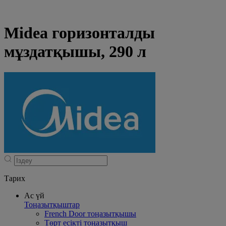
Midea горизонталды
мұздатқышы, 290 л
Тарих
Ас үй
Тоңазытқыштар
French Door тоңазытқышы
Төрт есікті тоңазытқыш