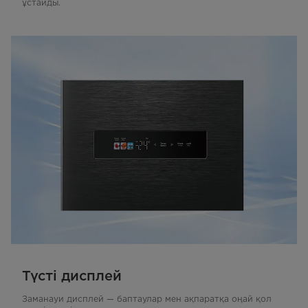
ұстайды.
Түсті дисплей
Заманауи дисплей — баптаулар мен ақпаратқа оңай қол