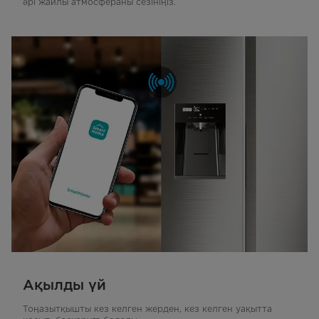
әрі жайлы атмосфераны сезініңіз.
Ақылды үй
Тоңазытқышты кез келген жерден, кез келген уақытта