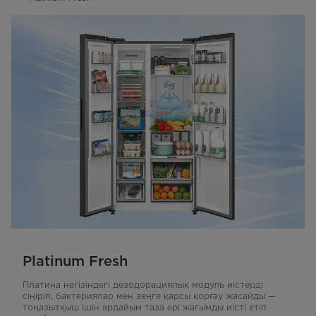
Platinum Fresh
Платина негізіндегі дезодорациялық модуль иістерді
сіңіріп, бактериялар мен зеңге қарсы қорғау жасайды —
тоңазытқыш ішін әрдайым таза әрі жағымды иісті етіп