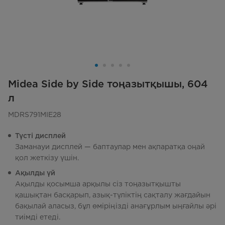
Midea Side by Side тоңазытқышы, 604
л
MDRS791MIE28
Түсті дисплей
Заманауи дисплей — баптаулар мен ақпаратқа оңай
қол жеткізу үшін.
Ақылды үй
Ақылды қосымша арқылы сіз тоңазытқышты
қашықтан басқарып, азық-түліктің сақталу жағдайын
бақылай аласыз, бұл өміріңізді анағұрлым ыңғайлы әрі
тиімді етеді.