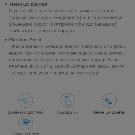
Төмен шу деңгейі
Шуды азайтатын озық технологиямен жасалған
тоңазытқыш сіздің күнделікті тіршілігіңізге немесе
ұйқыңызға кедергі келтірмей, үйіңізде тыныш әрі
жайлы орта қалыптастырады.
Platinum-Fresh
`Жел айналымы кезінде бірегей платина иіс сіңіргіш
модулі триметиламин, метилмеркаптан және аммиак
сияқты иіс молекулаларын жылдам сіңіреді. Нано-
платина иіс сіңіргіш модулі бактерияға қарсы, зеңге
төзімді және ұзақ мерзімді қызмет етеді.
Заманауи дисплей
Ақылды үй
Төмен шу деңгейі
Platinum Fresh