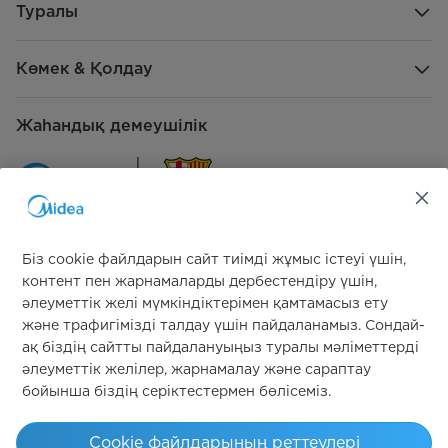
Суытқыш бөлік жалпы көлемі, л
394
Туралы
Пайдалы көлемі, л
604
Көмек & Қолдау
Мұздатқыш бөліктің пайдалы
220
көлемі, л
Жаһандық демеушілік
Суытқыш бөліктің пайдалы
384
көлемі, л
Салқындатқыш зат
R600a, 74 г
(рефрижерат), мөлшері (г)
Біз cookie файлдарын сайт тиімді жұмыс істеуі үшін,
Мұздату қуаты (кг/24 сағ)
12 кг/24 сағ
контент пен жарнамаларды дербестендіру үшін,
Бізге қосылыңыз
әлеуметтік желі мүмкіндіктерімен қамтамасыз ету
Температура көтерілу уақыты
7 сағ
және трафигімізді талдау үшін пайдаланамыз. Сондай-
(сағ)
ақ біздің сайтты пайдалануыңыз туралы мәліметтерді
әлеуметтік желілер, жарнамалау және сараптау
Таза салмақ (кг)
86
бойынша біздің серіктестермен бөлісеміз.
Simply ideal
Брутто салмақ (кг)
97
Cookie файлдарының реттеулері