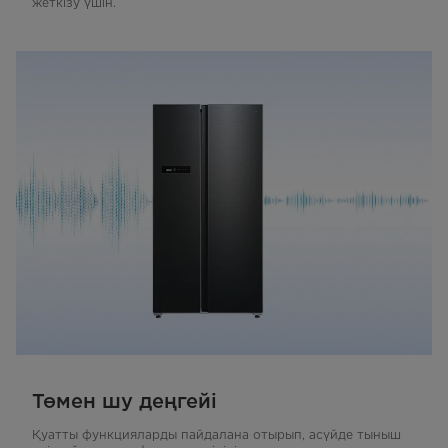
жеткізу үшін.
Төмен шу деңгейі
Қуатты функцияларды пайдалана отырып, асүйде тыныш