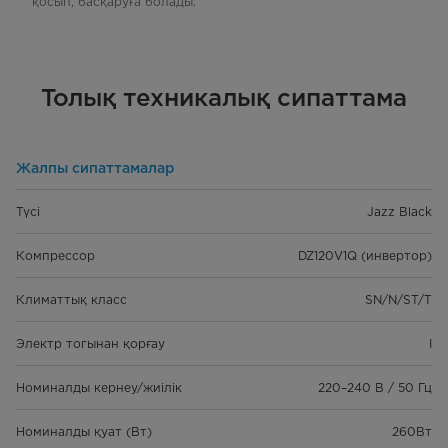
қосып, басқаруға болады.
Толық техникалық сипаттама
Жалпы сипаттамалар
Түсі
Jazz Black
Компрессор
DZ120V1Q (инвертор)
Климаттық класс
SN/N/ST/T
Электр тогынан қорғау
I
Номиналды кернеу/жиілік
220–240 В / 50 Гц
Номиналды қуат (Вт)
260Вт