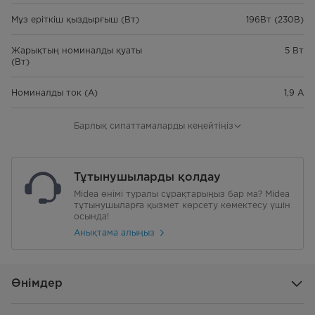
Мұз еріткіш қыздырғыш (Вт)
196Вт (230В)
Жарықтың номиналды қуаты
5 Вт
(Вт)
Номиналды ток (А)
1,9 А
Көбік түзуші агент
Циклопентан
Барлық сипаттамаларды кеңейтіңіз
Энергия тұтыну (кВт·сағ/24 сағ)
1,000 кВт·сағ/24 сағ
Тұтынушыларды қолдау
Энергия тұтыну (кВт·сағ/жыл)
365 кВт·сағ/жыл
Midea өнімі туралы сұрақтарыңыз бар ма? Midea
тұтынушыларға қызмет көрсету көмектесу үшін
Энергия үнемділігі класы
осында!
A++
Анықтама алыңыз
Жалпы көлемі, л
634
Мұздатқыш бөлігінің жалпы
240
Өнімдер
көлемі, л