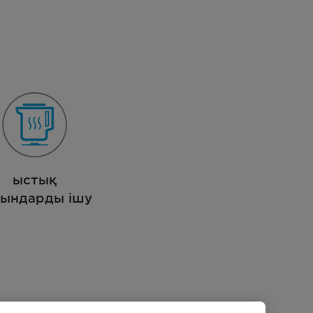
ыстық
сындарды ішу