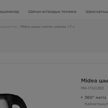
машиналар
Шағын аспаздық техника
Шаңсорғы
шәйнектер
Midea шыны электр шәйнек, 1.7 л
Midea шы
MK-17G02B2
360° негіз
Қайнатқышт