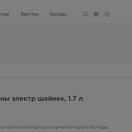
штар
Зерттеу
Қолдау
ны электр шәйнек, 1.7 л
ы кез келген бұрышта орналастыруға болады,