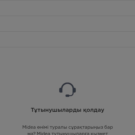
Тұтынушыларды қолдау
Midea өнімі туралы сұрақтарыңыз бар
ма? Midea тұтынушыларға қызмет