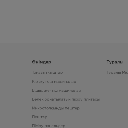
Өнімдер
Туралы
Тоңазытқыштар
Туралы Mi
Кір жуғыш машиналар
Ыдыс жуғыш машиналар
Бөлек орнатылатын пісіру плитасы
Микротолқынды пештер
Пештер
Пісіру панельдері