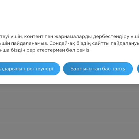
лық техникалық сипатт
стеуі үшін, контент пен жарнамаларды дербестендіру үші
 үшін пайдаланамыз. Сондай-ақ біздің сайтты пайдалану
ша біздің серіктестермен бөлісеміз.
йлдарының реттеулері
Барлығынан бас тарту