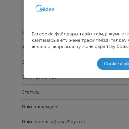
То
Жалпы сипаттамалар
Біз cookie файлдарын сайт тиімді жұмыс і
қамтамасыз ету және трафигімізді талдау
желілер, жарнамалау және сараптау бойын
Кернеу / Қуат
Сыйымдылығы
Cookie фа
Сертификаттау
Статусы
Өнім өлшемдері
Өнім салмағы (таза/брутто)