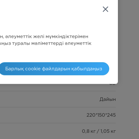
ама
н, әлеуметтік желі мүмкіндіктерімен
ыңыз туралы мәліметтерді әлеуметтік
220–240 В / 1850–2200 Вт / 50–60 Гц
1.7 л
Барлық cookie файлдарын қабылдаңыз
CB
Дайын
220*150*245
0,8 кг / 1,05 кг