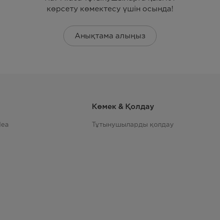
көрсету көмектесу үшін осында!
Анықтама алыңыз
Көмек & Қолдау
dea
Тұтынушыларды қолдау