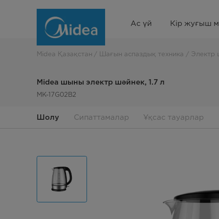
Midea
Ас үй
Кір жуғыш 
шыны
электр
Midea Қазақстан
Шағын аспаздық техника
Электр 
шәйнек,
Midea шыны электр шәйнек, 1.7 л
1.7
MK-17G02B2
л
Шолу
Сипаттамалар
Ұқсас тауарлар