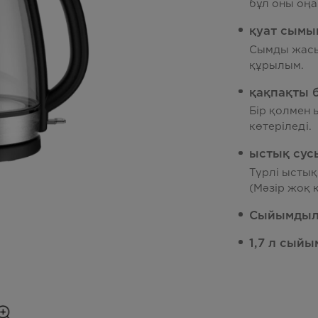
бұл оны оңа
қуат сым
Сымды жасы
құрылым.
қақпақты 
Бір қолмен 
көтеріледі.
ыстық сус
Түрлі ыстық
(Мәзір жоқ 
Сыйымдылы
1,7 л сый