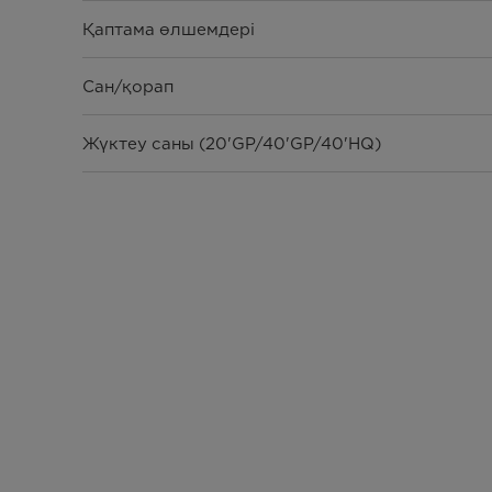
Қаптама өлшемдері
Сан/қорап
Жүктеу саны (20'GP/40'GP/40'HQ)