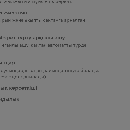
й жылжытуға мүмкіндік береді.
ын жинағыш
рын және ұқыпты сақтауға арналған
бір рет түрту арқылы ашу
ыңғайлы ашу, қақпақ автоматты түрде
ындар
 сусындарды оңай дайындап ішуге болады.
кезде қолданылады)
қ көрсеткіші
ымдылық