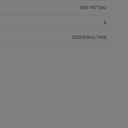
556*417*242
6
3120/6564/7458