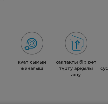
з
қуат сымын
қақпақты бір рет
жинағыш
түрту арқылы
су
ашу