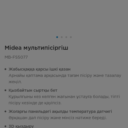
Midea мультипісіргіш
MB-FS5077
Жабысқаққа қарсы ішкі қазан
Арнайы қаптама арқасында тағам пісіру және тазалау
жеңіл.
Қызбайтын сыртқы бет
Құрылғыны кез келген жағынан ұстауға болады, тіпті
пісіру кезінде де қауіпсіз.
Жоғарғы панельдегі ақылды температура датчигі
Әрқашан дәл пісіру және мінсіз нәтиже береді.
3D қыздыру