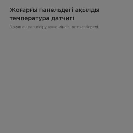
Жоғарғы панельдегі ақылды
температура датчигі
Әрқашан дәл пісіру және мінсіз нәтиже береді.