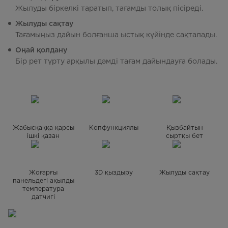
Жылуды біркелкі таратып, тағамды толық пісіреді.
Жылуды сақтау
Тағамыңыз дайын болғанша ыстық күйінде сақталады.
Оңай қолдану
Бір рет түрту арқылы дәмді тағам дайындауға болады.
Жабысқаққа қарсы
Көпфункциялы
Қызбайтын
ішкі қазан
сыртқы бет
Жоғарғы
3D қыздыру
Жылуды сақтау
панельдегі ақылды
температура
датчигі