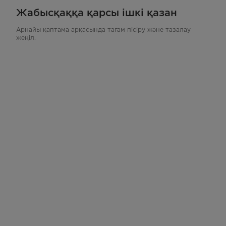
Жабысқаққа қарсы ішкі қазан
Арнайы қаптама арқасында тағам пісіру және тазалау
жеңіл.