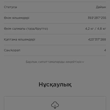
Статусы
Дайын
Өнім өлшемдері
393*287*255
Өнім салмағы (таза/брутто)
4,2 кг / 4,8 кг
Қаптама өлшемдері
423*317*288
Сан/қорап
4
Жүктеу саны
624/1308/1440 дана
Барлық сипаттамаларды кеңейтіңіз
(20'GP/40'GP/40'HQ)
Нұсқаулық