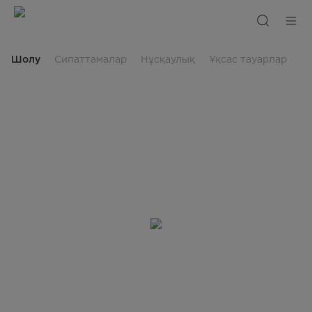
Midea
мультипісіргіш
Шолу
Сипаттамалар
Нұсқаулық
Ұқсас тауарлар