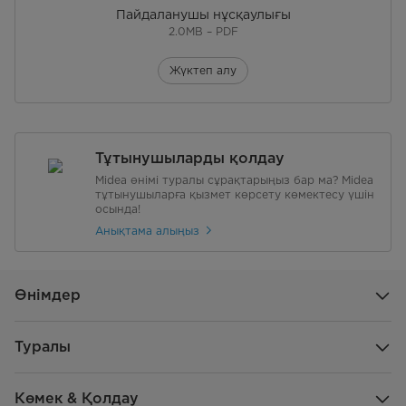
Пайдаланушы нұсқаулығы
2.0MB – PDF
Жүктеп алу
Тұтынушыларды қолдау
Midea өнімі туралы сұрақтарыңыз бар ма? Midea
тұтынушыларға қызмет көрсету көмектесу үшін
осында!
Анықтама алыңыз
Өнімдер
Туралы
Көмек & Қолдау