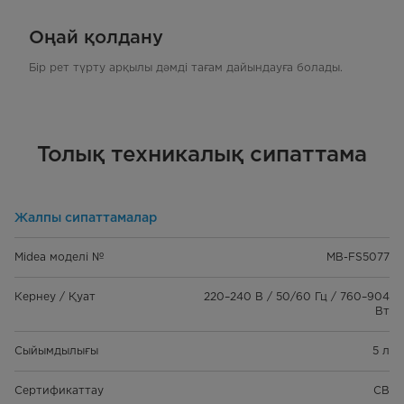
Оңай қолдану
Бір рет түрту арқылы дәмді тағам дайындауға болады.
Толық техникалық сипаттама
Жалпы сипаттамалар
Midea моделі №
MB-FS5077
Кернеу / Қуат
220–240 В / 50/60 Гц / 760–904
Вт
Сыйымдылығы
5 л
Сертификаттау
CB