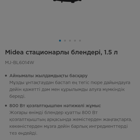
Midea стационарлы блендері, 1.5 л
MJ-BL6014W
Айнымалы жылдамдықты басқару
Мұзды ұнтақтаудан бастап ең тегіс пюре дайындауға
дейін қажетті дәм мен құрылымды алуға мүмкіндік
береді.
800 Вт қозғалтқышпен нәтижелі жұмыс
Жоғары өнімді блендер қуатты 800 Вт
қозғалтқыштың арқасында жемістерден жаңғақтарға,
көкөністерден мұзға дейін барлық ингредиенттерді
тез өңдейді.