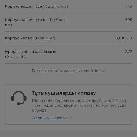
Корпус өлшемі (Ені) (Бірлік: мм)
170
Корпус өлшемі (биіктігі) (бірлік:
395
мм)
Корпус көлемі (Бірлік: м³)
0,010610
Әр дананың таза салмағы
2,72
(бірлік: кг)
Бір дананың қаптама көлемі
0,014047
Барлық сипаттамаларды кеңейтіңіз
(бірлік: м³)
20 футтық контейнер
2062
Тұтынушыларды қолдау
сыйымдылығы (ішкі нарыққа
қолданылмайды) (бірлік: дана)
Midea өнімі туралы сұрақтарыңыз бар ма? Midea
тұтынушыларға қызмет көрсету көмектесу үшін
осында!
40 футтық контейнер
4246
сыйымдылығы (ішкі нарыққа
Анықтама алыңыз
қолданылмайды) (бірлік: дана)
40 HQ контейнер сыйымдылығы
5014