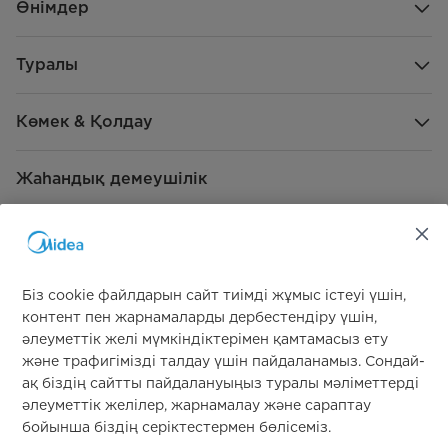
Өнімдер
(ішкі нарыққа қолданылмайды)
(бірлік: дана)
Туралы
Өнім ерекшеліктері
Араластыру
Басқару панелінің функциялары
Бес пернелі панель
Көмек & Қолдау
Режимдер саны
Бес режим және одан көп
Жаһандық демеушілік
Дисплей
Жоқ
Қыздыру функциясы бар ма?
Жоқ
Шу деңгейі (дБА; 100 см) (бірлік:
88
Біз cookie файлдарын сайт тиімді жұмыс істеуі үшін,
дБА)
контент пен жарнамаларды дербестендіру үшін,
әлеуметтік желі мүмкіндіктерімен қамтамасыз ету
Бізге қосылыңыз
Жылдамдық (айн/мин) (бірлік:
20000
және трафигімізді талдау үшін пайдаланамыз. Сондай-
айн/мин)
ақ біздің сайтты пайдалануыңыз туралы мәліметтерді
әлеуметтік желілер, жарнамалау және сараптау
Орналастыру әдісі
Үстел үсті үлгі
бойынша біздің серіктестермен бөлісеміз.