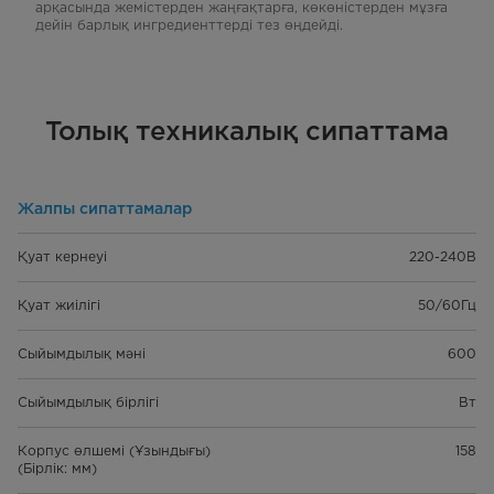
арқасында жемістерден жаңғақтарға, көкөністерден мұзға
дейін барлық ингредиенттерді тез өңдейді.
Толық техникалық сипаттама
Жалпы сипаттамалар
Қуат кернеуі
220-240В
Қуат жиілігі
50/60Гц
Сыйымдылық мәні
600
Сыйымдылық бірлігі
Вт
Корпус өлшемі (Ұзындығы)
158
(Бірлік: мм)