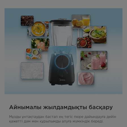
Айнымалы жылдамдықты басқару
Мұзды ұнтақтаудан бастап ең тегіс пюре дайындауға дейін
қажетті дәм мен құрылымды алуға мүмкіндік береді.