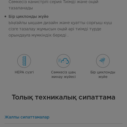
Сөмкесіз канистрлі серия Тиімді және оңай
тазаланады
Бір циклонды жүйе
Ыңғайлы ықшам дизайн және қуатты сорғыш күш
сізге тазалау жұмысын оңай әрі тиімді түрде
орындауға мүмкіндік береді .
HEPA сүзгі
Сөмкесіз шаң
Бір циклонды
жинау жүйесі
жүйе
Толық техникалық сипаттама
Жалпы сипаттамалар