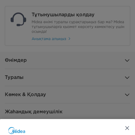
Брутто өлшемдер (Е*Т*Б) (ені,
425*280*345
Тұтынушыларды қолдау
тереңдігі, биіктігі)
Midea өнімі туралы сұрақтарыңыз бар ма? Midea
тұтынушыларға қызмет көрсету көмектесу үшін
Салмақ (таза/брутто)
5/5.9
осында!
Анықтама алыңыз
Өлшемдер
Шу деңгейі (дБ)
78
Өнімдер
Сыйымдылығы (л)
2 л
Туралы
Аксессуар
Металл түтік MB16 щеткасы
Жиһазға арналған щетка 2-і 1-де
саңылау құралы
Көмек & Қолдау
Жаһандық демеушілік