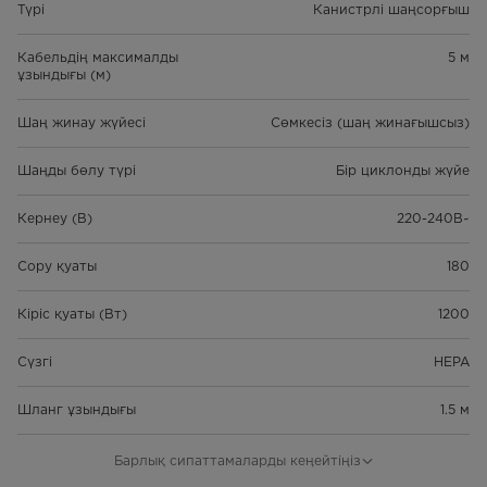
Түрі
Канистрлі шаңсорғыш
Кабельдің максималды
5 м
ұзындығы (м)
Шаң жинау жүйесі
Сөмкесіз (шаң жинағышсыз)
Шаңды бөлу түрі
Бір циклонды жүйе
Кернеу (В)
220-240В~
Сору қуаты
180
Кіріс қуаты (Вт)
1200
Сүзгі
HEPA
Шланг ұзындығы
1.5 м
Таза өлшемдер (Е*Т*Б) (ені,
252*234*310
Барлық сипаттамаларды кеңейтіңіз
тереңдігі, биіктігі)