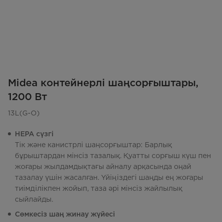
Midea контейнерлі шаңсорғыштары,
1200 Вт
13L(G-O)
HEPA сүзгі
Тік және канистрлі шаңсорғыштар: Барлық
бұрыштардан мінсіз тазалық. Қуатты сорғыш күш пен
жоғары жылдамдықтағы айналу арқасында оңай
тазалау үшін жасалған. Үйіңіздегі шаңды ең жоғары
тиімділікпен жойып, таза әрі мінсіз жайлылық
сыйлайды.
Сөмкесіз шаң жинау жүйесі